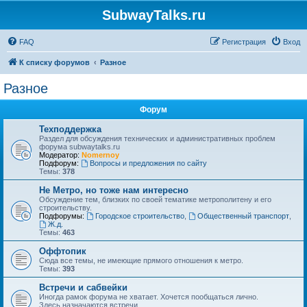
SubwayTalks.ru
FAQ
Регистрация
Вход
К списку форумов
Разное
Разное
Форум
Техподдержка
Раздел для обсуждения технических и административных проблем
форума subwaytalks.ru
Модератор:
Nomernoy
Подфорум:
Вопросы и предложения по сайту
Темы:
378
Не Метро, но тоже нам интересно
Обсуждение тем, близких по своей тематике метрополитену и его
строительству.
Подфорумы:
Городское строительство
,
Общественный транспорт
,
Ж.д.
Темы:
463
Оффтопик
Сюда все темы, не имеющие прямого отношения к метро.
Темы:
393
Встречи и сабвейки
Иногда рамок форума не хватает. Хочется пообщаться лично.
Здесь назначаются встречи.