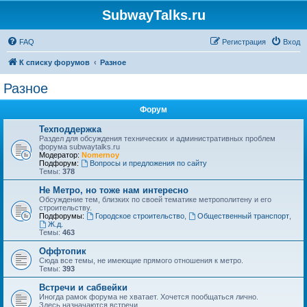
SubwayTalks.ru
FAQ
Регистрация
Вход
К списку форумов
Разное
Разное
Форум
Техподдержка
Раздел для обсуждения технических и административных проблем
форума subwaytalks.ru
Модератор:
Nomernoy
Подфорум:
Вопросы и предложения по сайту
Темы:
378
Не Метро, но тоже нам интересно
Обсуждение тем, близких по своей тематике метрополитену и его
строительству.
Подфорумы:
Городское строительство
,
Общественный транспорт
,
Ж.д.
Темы:
463
Оффтопик
Сюда все темы, не имеющие прямого отношения к метро.
Темы:
393
Встречи и сабвейки
Иногда рамок форума не хватает. Хочется пообщаться лично.
Здесь назначаются встречи.