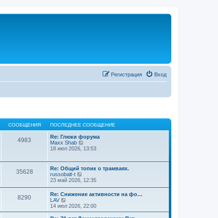
Регистрация
Вход
СООБЩЕНИЯ
ПОСЛЕДНЕЕ СООБЩЕНИЕ
Re: Глюки форума
4983
П
Maxx Shab
е
18 июл 2026, 13:53
р
е
й
Re: Общий топик о трамваях.
35628
т
П
russobalt-t
и
е
23 май 2026, 12:35
к
р
п
е
Re: Снижение активности на фо…
о
8290
й
П
LAV
с
т
е
14 июл 2026, 22:00
л
и
р
е
к
е