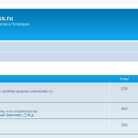
s.ru
етро в Петербурге
ТЕМЫ
378
х проблем форума subwaytalks.ru
463
ну и его строительству.
ый транспорт
,
Ж.д.
393
.