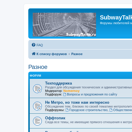
SubwayTalk
Форумы любителей м
FAQ
К списку форумов
Разное
Разное
ФОРУМ
Техподдержка
Раздел для обсуждения технических и административны
Модератор:
Nomernoy
Подфорум:
Вопросы и предложения по сайту
Не Метро, но тоже нам интересно
Обсуждение тем, близких по своей тематике метрополите
Подфорумы:
Городское строительство
,
Общественн
Оффтопик
Сюда все темы, не имеющие прямого отношения к метро