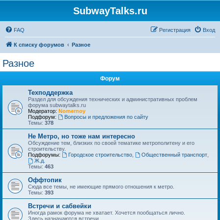
SubwayTalks.ru
FAQ
Регистрация
Вход
К списку форумов
Разное
Разное
Форум
Техподдержка
Раздел для обсуждения технических и административных проблем
форума subwaytalks.ru
Модератор:
Nomernoy
Подфорум:
Вопросы и предложения по сайту
Темы:
378
Не Метро, но тоже нам интересно
Обсуждение тем, близких по своей тематике метрополитену и его
строительству.
Подфорумы:
Городское строительство
,
Общественный транспорт
,
Ж.д.
Темы:
463
Оффтопик
Сюда все темы, не имеющие прямого отношения к метро.
Темы:
393
Встречи и сабвейки
Иногда рамок форума не хватает. Хочется пообщаться лично.
Здесь назначаются встречи.