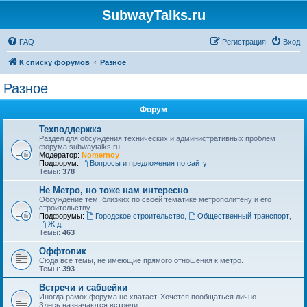
SubwayTalks.ru
FAQ
Регистрация
Вход
К списку форумов
Разное
Разное
Форум
Техподдержка
Раздел для обсуждения технических и административных проблем
форума subwaytalks.ru
Модератор:
Nomernoy
Подфорум:
Вопросы и предложения по сайту
Темы:
378
Не Метро, но тоже нам интересно
Обсуждение тем, близких по своей тематике метрополитену и его
строительству.
Подфорумы:
Городское строительство
,
Общественный транспорт
,
Ж.д.
Темы:
463
Оффтопик
Сюда все темы, не имеющие прямого отношения к метро.
Темы:
393
Встречи и сабвейки
Иногда рамок форума не хватает. Хочется пообщаться лично.
Здесь назначаются встречи.