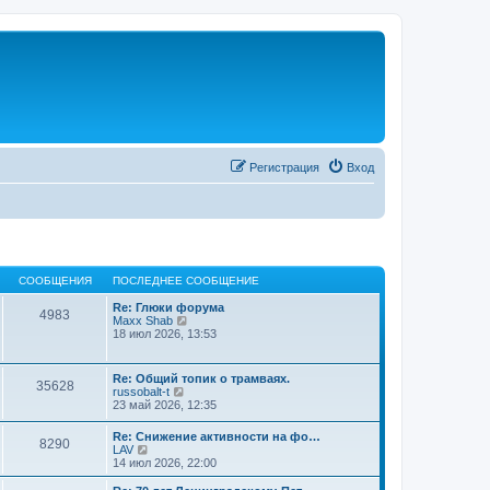
Регистрация
Вход
СООБЩЕНИЯ
ПОСЛЕДНЕЕ СООБЩЕНИЕ
Re: Глюки форума
4983
П
Maxx Shab
е
18 июл 2026, 13:53
р
е
й
Re: Общий топик о трамваях.
35628
т
П
russobalt-t
и
е
23 май 2026, 12:35
к
р
п
е
Re: Снижение активности на фо…
о
8290
й
П
LAV
с
т
е
14 июл 2026, 22:00
л
и
р
е
к
е