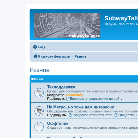
SubwayTalk
Форумы любителей м
FAQ
К списку форумов
Разное
Разное
ФОРУМ
Техподдержка
Раздел для обсуждения технических и административны
Модератор:
Nomernoy
Подфорум:
Вопросы и предложения по сайту
Не Метро, но тоже нам интересно
Обсуждение тем, близких по своей тематике метрополите
Подфорумы:
Городское строительство
,
Общественн
Оффтопик
Сюда все темы, не имеющие прямого отношения к метро