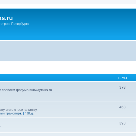
s.ru
етро в Петербурге
ТЕМЫ
378
х проблем форума subwaytalks.ru
463
ну и его строительству.
ый транспорт
,
Ж.д.
393
.