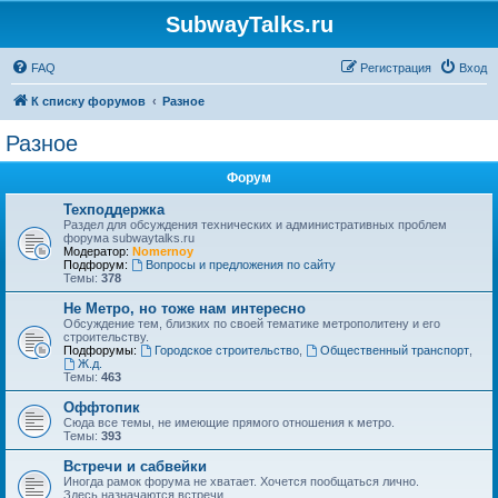
SubwayTalks.ru
FAQ
Регистрация
Вход
К списку форумов
Разное
Разное
Форум
Техподдержка
Раздел для обсуждения технических и административных проблем
форума subwaytalks.ru
Модератор:
Nomernoy
Подфорум:
Вопросы и предложения по сайту
Темы:
378
Не Метро, но тоже нам интересно
Обсуждение тем, близких по своей тематике метрополитену и его
строительству.
Подфорумы:
Городское строительство
,
Общественный транспорт
,
Ж.д.
Темы:
463
Оффтопик
Сюда все темы, не имеющие прямого отношения к метро.
Темы:
393
Встречи и сабвейки
Иногда рамок форума не хватает. Хочется пообщаться лично.
Здесь назначаются встречи.