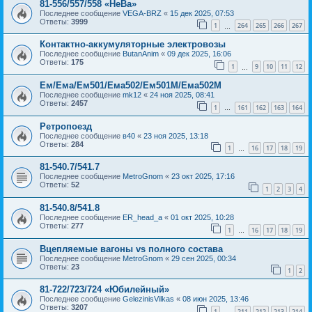
81-556/557/558 «НеВа»
Последнее сообщение
VEGA-BRZ
«
15 дек 2025, 07:53
Ответы:
3999
1
264
265
266
267
…
Контактно-аккумуляторные электровозы
Последнее сообщение
ButanAnim
«
09 дек 2025, 16:06
Ответы:
175
1
9
10
11
12
…
Ем/Ема/Ем501/Ема502/Ем501М/Ема502М
Последнее сообщение
mk12
«
24 ноя 2025, 08:41
Ответы:
2457
1
161
162
163
164
…
Ретропоезд
Последнее сообщение
в40
«
23 ноя 2025, 13:18
Ответы:
284
1
16
17
18
19
…
81-540.7/541.7
Последнее сообщение
MetroGnom
«
23 окт 2025, 17:16
Ответы:
52
1
2
3
4
81-540.8/541.8
Последнее сообщение
ER_head_a
«
01 окт 2025, 10:28
Ответы:
277
1
16
17
18
19
…
Вцепляемые вагоны vs полного состава
Последнее сообщение
MetroGnom
«
29 сен 2025, 00:34
Ответы:
23
1
2
81-722/723/724 «Юбилейный»
Последнее сообщение
GelezinisVilkas
«
08 июн 2025, 13:46
Ответы:
3207
1
211
212
213
214