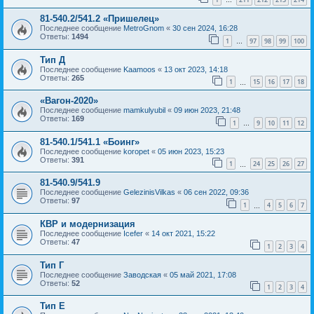
…
81-540.2/541.2 «Пришелец»
Последнее сообщение
MetroGnom
«
30 сен 2024, 16:28
Ответы:
1494
1
97
98
99
100
…
Тип Д
Последнее сообщение
Kaamoos
«
13 окт 2023, 14:18
Ответы:
265
1
15
16
17
18
…
«Вагон-2020»
Последнее сообщение
mamkulyubil
«
09 июн 2023, 21:48
Ответы:
169
1
9
10
11
12
…
81-540.1/541.1 «Боинг»
Последнее сообщение
koropet
«
05 июн 2023, 15:23
Ответы:
391
1
24
25
26
27
…
81-540.9/541.9
Последнее сообщение
GelezinisVilkas
«
06 сен 2022, 09:36
Ответы:
97
1
4
5
6
7
…
КВР и модернизация
Последнее сообщение
Icefer
«
14 окт 2021, 15:22
Ответы:
47
1
2
3
4
Тип Г
Последнее сообщение
Заводская
«
05 май 2021, 17:08
Ответы:
52
1
2
3
4
Тип Е