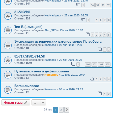
Последнее сообщение
NeoNavigator
«
23 янв 2021, 13:40
Ответы:
544
1
34
35
36
37
…
81-540/541
Последнее сообщение
NeoNavigator
«
22 сен 2020, 02:05
Ответы:
116
1
5
6
7
8
…
Тип В (немецкий)
Последнее сообщение
Alex_SPB
«
13 сен 2020, 16:07
Ответы:
71
1
2
3
4
5
Экспозиция исторических вагонов метро Петербурга
Последнее сообщение
Kaamoos
«
09 авг 2020, 17:39
Ответы:
18
1
2
81-717.5П/81-714.5П
Последнее сообщение
Kaamoos
«
20 дек 2019, 23:27
Ответы:
1540
1
100
101
102
103
…
Путеизмерители и дефектоскопы
Последнее сообщение
Nomernoy
«
19 фев 2019, 09:04
Ответы:
53
1
2
3
4
Вагон-пылесос
Последнее сообщение
Kaamoos
«
08 июн 2016, 21:13
Ответы:
22
1
2
Новая тема
1
2
След.
29 тем