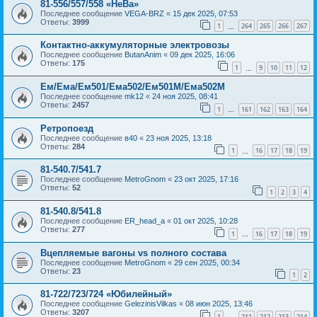
81-556/557/558 «НеВа»
Последнее сообщение
VEGA-BRZ
«
15 дек 2025, 07:53
Ответы:
3999
1
264
265
266
267
…
Контактно-аккумуляторные электровозы
Последнее сообщение
ButanAnim
«
09 дек 2025, 16:06
Ответы:
175
1
9
10
11
12
…
Ем/Ема/Ем501/Ема502/Ем501М/Ема502М
Последнее сообщение
mk12
«
24 ноя 2025, 08:41
Ответы:
2457
1
161
162
163
164
…
Ретропоезд
Последнее сообщение
в40
«
23 ноя 2025, 13:18
Ответы:
284
1
16
17
18
19
…
81-540.7/541.7
Последнее сообщение
MetroGnom
«
23 окт 2025, 17:16
Ответы:
52
1
2
3
4
81-540.8/541.8
Последнее сообщение
ER_head_a
«
01 окт 2025, 10:28
Ответы:
277
1
16
17
18
19
…
Вцепляемые вагоны vs полного состава
Последнее сообщение
MetroGnom
«
29 сен 2025, 00:34
Ответы:
23
1
2
81-722/723/724 «Юбилейный»
Последнее сообщение
GelezinisVilkas
«
08 июн 2025, 13:46
Ответы:
3207
1
211
212
213
214