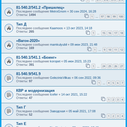
…
81-540.2/541.2 «Пришелец»
Последнее сообщение
MetroGnom
«
30 сен 2024, 16:28
Ответы:
1494
1
97
98
99
100
…
Тип Д
Последнее сообщение
Kaamoos
«
13 окт 2023, 14:18
Ответы:
265
1
15
16
17
18
…
«Вагон-2020»
Последнее сообщение
mamkulyubil
«
09 июн 2023, 21:48
Ответы:
169
1
9
10
11
12
…
81-540.1/541.1 «Боинг»
Последнее сообщение
koropet
«
05 июн 2023, 15:23
Ответы:
391
1
24
25
26
27
…
81-540.9/541.9
Последнее сообщение
GelezinisVilkas
«
06 сен 2022, 09:36
Ответы:
97
1
4
5
6
7
…
КВР и модернизация
Последнее сообщение
Icefer
«
14 окт 2021, 15:22
Ответы:
47
1
2
3
4
Тип Г
Последнее сообщение
Заводская
«
05 май 2021, 17:08
Ответы:
52
1
2
3
4
Тип Е