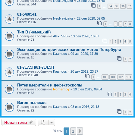
Последнее сообщение
NeoNavigator
«
23 янв 2021, 13:40
Ответы:
544
1
34
35
36
37
…
81-540/541
Последнее сообщение
NeoNavigator
«
22 сен 2020, 02:05
Ответы:
116
1
5
6
7
8
…
Тип В (немецкий)
Последнее сообщение
Alex_SPB
«
13 сен 2020, 16:07
Ответы:
71
1
2
3
4
5
Экспозиция исторических вагонов метро Петербурга
Последнее сообщение
Kaamoos
«
09 авг 2020, 17:39
Ответы:
18
1
2
81-717.5П/81-714.5П
Последнее сообщение
Kaamoos
«
20 дек 2019, 23:27
Ответы:
1540
1
100
101
102
103
…
Путеизмерители и дефектоскопы
Последнее сообщение
Nomernoy
«
19 фев 2019, 09:04
Ответы:
53
1
2
3
4
Вагон-пылесос
Последнее сообщение
Kaamoos
«
08 июн 2016, 21:13
Ответы:
22
1
2
Новая тема
1
2
След.
29 тем