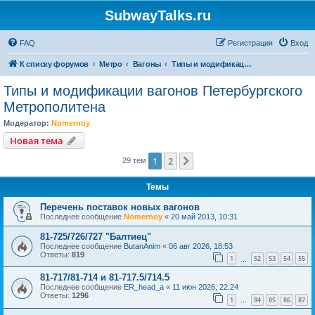
SubwayTalks.ru
FAQ
Регистрация
Вход
К списку форумов
Метро
Вагоны
Типы и модификации вагонов Петербургского Метрополитена
Типы и модификации вагонов Петербургского
Метрополитена
Модератор:
Nomernoy
Новая тема
1
2
След.
29 тем
Темы
Перечень поставок новых вагонов
Последнее сообщение
Nomernoy
«
20 май 2013, 10:31
81-725/726/727 "Балтиец"
Последнее сообщение
ButanAnim
«
06 авг 2026, 18:53
Ответы:
819
1
52
53
54
55
…
81-717/81-714 и 81-717.5/714.5
Последнее сообщение
ER_head_a
«
11 июн 2026, 22:24
Ответы:
1296
1
84
85
86
87
…