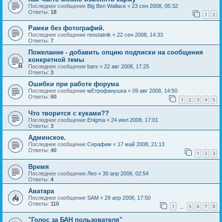
Последнее сообщение
Big Ben Wallace
«
23 сен 2008, 05:32
Ответы:
18
1
2
Рамки без фотографий.
Последнее сообщение
reostatnik
«
22 сен 2008, 14:33
Ответы:
7
Пожелание - добавить опцию подписки на сообщения
конкретной темы
Последнее сообщение
bars
«
22 авг 2008, 17:25
Ответы:
3
Ошибки при работе форума
Последнее сообщение
мЕтрофанушка
«
09 авг 2008, 14:50
Ответы:
60
1
2
3
4
5
Что творится с куками??
Последнее сообщение
Enigma
«
24 июл 2008, 17:01
Ответы:
3
Админское.
Последнее сообщение
Серафим
«
17 май 2008, 21:13
Ответы:
40
1
2
3
Время
Последнее сообщение
Лео
«
30 апр 2008, 02:54
Ответы:
4
Аватара
Последнее сообщение
SAM
«
29 апр 2008, 17:50
Ответы:
110
1
5
6
7
8
…
"Голос за БАН пользователя"