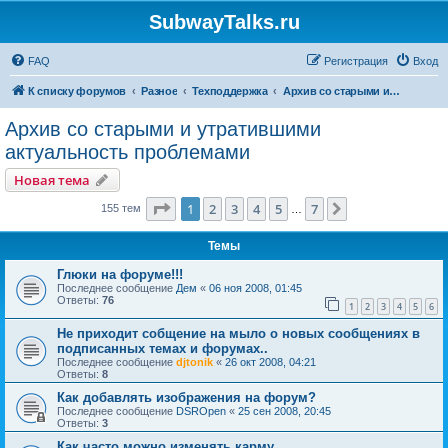
SubwayTalks.ru
FAQ
Регистрация
Вход
К списку форумов
Разное
Техподдержка
Архив со старыми и утратившими актуальность проблемами
Архив со старыми и утратившими
актуальность проблемами
Новая тема
Страница
1
из
7
1
2
3
4
5
7
След.
155 тем
…
Темы
Глюки на форуме!!!
Последнее сообщение
Дем
«
06 ноя 2008, 01:45
Ответы:
76
1
2
3
4
5
6
Не приходит собщение на мыло о новых сообщениях в
подписанных темах и форумах..
Последнее сообщение
djtonik
«
26 окт 2008, 04:21
Ответы:
8
Как добавлять изображения на форум?
Последнее сообщение
DSROpen
«
25 сен 2008, 20:45
Ответы:
3
Как часто можно изменять карму