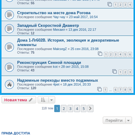
Ответы:
55
1
2
3
4
Строительство на месте дома Рогова
Последнее сообщение
Чау-чау
«
23 май 2017, 16:54
Западный Скоростной Диаметр
Последнее сообщение
Михаил
«
13 дек 2016, 22:17
Ответы:
12
Дома 1-Лг602В. История, эволюция и декоративные
элементы
Последнее сообщение
MaksegZ
«
25 сен 2016, 23:08
Ответы:
75
1
2
3
4
5
6
Реконструкция Сенной площади
Последнее сообщение
kot
«
28 окт 2015, 15:08
Ответы:
43
1
2
3
Надземные переходы вместо подземных
Последнее сообщение
4pet
«
18 дек 2014, 20:33
Ответы:
120
1
6
7
8
9
…
Новая тема
1
2
3
4
5
След.
118 тем
Перейти
ПРАВА ДОСТУПА