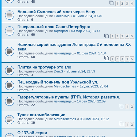
Ответы:
48
1
2
3
4
Большой Смоленский мост через Неву
Последнее сообщение
Пассажир
«
01 июн 2024, 00:40
Ответы:
6
Генеральный план Санкт-Петербурга
Последнее сообщение
Адмирал
«
03 мар 2024, 13:47
Ответы:
60
1
2
3
4
5
Нежилые серийные здания Ленинграда 2-й половины XX
века
Последнее сообщение
ленинградец
«
01 фев 2024, 17:34
Ответы:
68
1
2
3
4
5
Плитка на тротуаре это зло
Последнее сообщение
Den.S
«
28 янв 2024, 21:39
Ответы:
3
Пешеходный тоннель под Уральской ул.
Последнее сообщение
Metroschemes
«
12 дек 2023, 23:04
Ответы:
7
Газорегуляторные пункты (ГРП). История развития.
Последнее сообщение
ленинградец
«
14 сен 2023, 22:09
Ответы:
22
1
2
Тупик автомобилизации
Последнее сообщение
Metroschemes
«
03 июл 2023, 15:12
Ответы:
19
1
2
О 137-ой серии