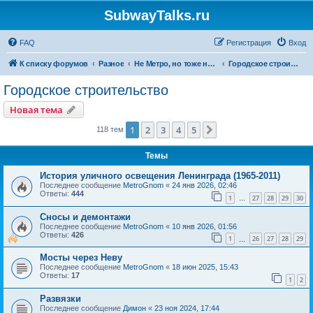
SubwayTalks.ru
FAQ
Регистрация
Вход
К списку форумов
Разное
Не Метро, но тоже нам интересно
Городское строительство
Городское строительство
Новая тема
1
2
3
4
5
След.
118 тем
Темы
История уличного освещения Ленинграда (1965-2011)
Последнее сообщение
MetroGnom
«
24 янв 2026, 02:46
Ответы:
444
1
27
28
29
30
…
Сносы и демонтажи
Последнее сообщение
MetroGnom
«
10 янв 2026, 01:56
Ответы:
426
1
26
27
28
29
…
Мосты через Неву
Последнее сообщение
MetroGnom
«
18 июн 2025, 15:43
Ответы:
17
1
2
Развязки
Последнее сообщение
Димон
«
23 ноя 2024, 17:44