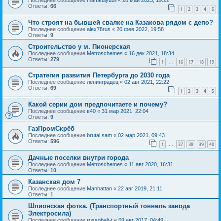
Последнее сообщение
mamkulyubil
«
28 май 2023, 19:22
Ответы:
66
1
2
3
4
5
Что строят на бывшей свалке на Казакова рядом с депо?
Последнее сообщение
alex78rus
«
20 фев 2022, 19:58
Ответы:
9
Строительство у м. Пионерская
Последнее сообщение
Metroschemes
«
16 дек 2021, 18:34
Ответы:
279
1
16
17
18
19
…
Стратегия развития Петербурга до 2030 года
Последнее сообщение
ленинградец
«
02 авг 2021, 22:22
Ответы:
69
1
2
3
4
5
Какой серии дом предпочитаете и почему?
Последнее сообщение
в40
«
31 мар 2021, 22:04
Ответы:
9
ГазПромСкрёб
Последнее сообщение
brutal sam
«
02 мар 2021, 09:43
Ответы:
596
1
37
38
39
40
…
Дачные поселки внутри города
Последнее сообщение
Metroschemes
«
11 авг 2020, 16:31
Ответы:
10
Казанская дом 7
Последнее сообщение
Manhattan
«
22 авг 2019, 21:11
Ответы:
1
Шпионская фотка. (Транспортный тоннель завода
Электросила)
Последнее сообщение
russobalt-t
«
09 авг 2017, 04:49