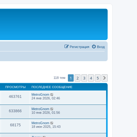
Регистрация
Вход
1
2
3
4
5
След.
118 тем
ПРОСМОТРЫ
ПОСЛЕДНЕЕ СООБЩЕНИЕ
MetroGnom
463761
24 янв 2026, 02:46
MetroGnom
633866
10 янв 2026, 01:56
MetroGnom
68175
18 июн 2025, 15:43