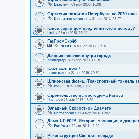
Disaview
»
03 июн 2006, 16:08
Стратегия развития Петербурга до 2030 года
Константин Филиппов
»
31 янв 2013, 03:27
Какой серии дом предпочитаете и почему?
Lindt
»
22 сен 2020, 13:44
ГазПромСкрёб
NEOFIT
»
09 ноя 2006, 23:18
Дачные поселки внутри города
ленинградец
»
23 апр 2020, 17:18
Казанская дом 7
ленинградец
»
22 авг 2019, 20:34
Шпионская фотка. (Транспортный тоннель з
kot
»
31 янв 2008, 19:38
Строительство на месте дома Рогова
Чау-чау
»
23 май 2017, 16:54
Западный Скоростной Диаметр
Metroschemes
»
04 мар 2014, 12:02
Дома 1-Лг602В. История, эволюция и декор
EuroYura
»
12 авг 2011, 11:09
Реконструкция Сенной площади