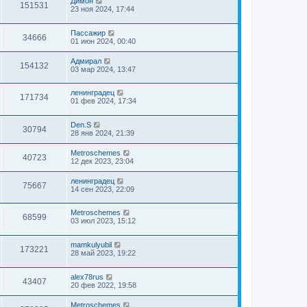
Димон
151531
23 ноя 2024, 17:44
Пассажир
34666
01 июн 2024, 00:40
Адмирал
154132
03 мар 2024, 13:47
ленинградец
171734
01 фев 2024, 17:34
Den.S
30794
28 янв 2024, 21:39
Metroschemes
40723
12 дек 2023, 23:04
ленинградец
75667
14 сен 2023, 22:09
Metroschemes
68599
03 июл 2023, 15:12
mamkulyubil
173221
28 май 2023, 19:22
alex78rus
43407
20 фев 2022, 19:58
Metroschemes