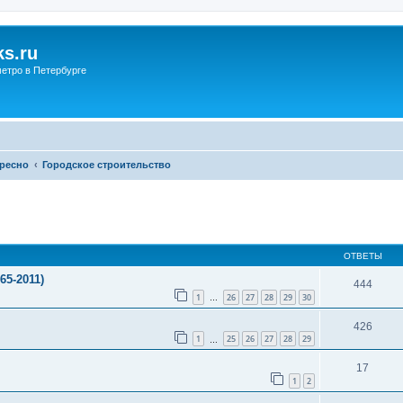
s.ru
етро в Петербурге
ересно
Городское строительство
ОТВЕТЫ
5-2011)
444
1
26
27
28
29
30
…
426
1
25
26
27
28
29
…
17
1
2