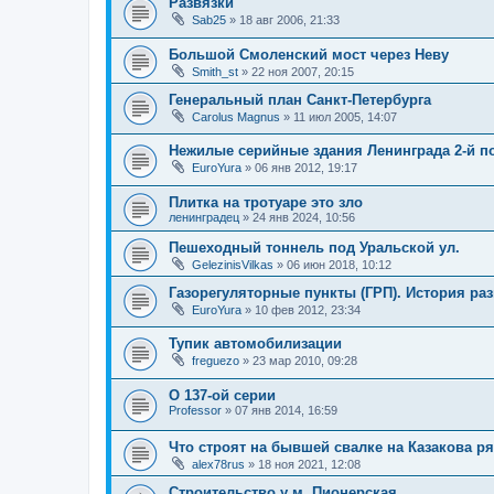
Развязки
Sab25
»
18 авг 2006, 21:33
Большой Смоленский мост через Неву
Smith_st
»
22 ноя 2007, 20:15
Генеральный план Санкт-Петербурга
Carolus Magnus
»
11 июл 2005, 14:07
Нежилые серийные здания Ленинграда 2-й п
EuroYura
»
06 янв 2012, 19:17
Плитка на тротуаре это зло
ленинградец
»
24 янв 2024, 10:56
Пешеходный тоннель под Уральской ул.
GelezinisVilkas
»
06 июн 2018, 10:12
Газорегуляторные пункты (ГРП). История раз
EuroYura
»
10 фев 2012, 23:34
Тупик автомобилизации
freguezo
»
23 мар 2010, 09:28
О 137-ой серии
Professor
»
07 янв 2014, 16:59
Что строят на бывшей свалке на Казакова р
alex78rus
»
18 ноя 2021, 12:08
Строительство у м. Пионерская