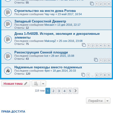
Ответы:
55
1
2
3
4
Строительство на месте дома Рогова
Последнее сообщение
Чау-чау
«
23 май 2017, 16:54
Западный Скоростной Диаметр
Последнее сообщение
Михаил
«
13 дек 2016, 22:17
Ответы:
12
Дома 1-Лг602В. История, эволюция и декоративные
элементы
Последнее сообщение
MaksegZ
«
25 сен 2016, 23:08
Ответы:
75
1
2
3
4
5
6
Реконструкция Сенной площади
Последнее сообщение
kot
«
28 окт 2015, 15:08
Ответы:
43
1
2
3
Надземные переходы вместо подземных
Последнее сообщение
4pet
«
18 дек 2014, 20:33
Ответы:
120
1
6
7
8
9
…
Новая тема
1
2
3
4
5
След.
118 тем
Перейти
ПРАВА ДОСТУПА