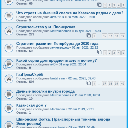
Последнее сообщение
mamkulyubil
«
28 май 2023, 19:22
Ответы:
66
1
2
3
4
5
Что строят на бывшей свалке на Казакова рядом с депо?
Последнее сообщение
alex78rus
«
20 фев 2022, 19:58
Ответы:
9
Строительство у м. Пионерская
Последнее сообщение
Metroschemes
«
16 дек 2021, 18:34
Ответы:
279
1
16
17
18
19
…
Стратегия развития Петербурга до 2030 года
Последнее сообщение
ленинградец
«
02 авг 2021, 22:22
Ответы:
69
1
2
3
4
5
Какой серии дом предпочитаете и почему?
Последнее сообщение
в40
«
31 мар 2021, 22:04
Ответы:
9
ГазПромСкрёб
Последнее сообщение
brutal sam
«
02 мар 2021, 09:43
Ответы:
596
1
37
38
39
40
…
Дачные поселки внутри города
Последнее сообщение
Metroschemes
«
11 авг 2020, 16:31
Ответы:
10
Казанская дом 7
Последнее сообщение
Manhattan
«
22 авг 2019, 21:11
Ответы:
1
Шпионская фотка. (Транспортный тоннель завода
Электросила)
Последнее сообщение
russobalt-t
«
09 авг 2017, 04:49