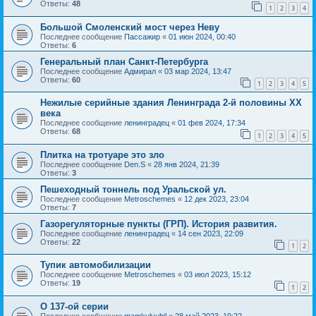
Ответы:
48
1
2
3
4
Большой Смоленский мост через Неву
Последнее сообщение
Пассажир
«
01 июн 2024, 00:40
Ответы:
6
Генеральный план Санкт-Петербурга
Последнее сообщение
Адмирал
«
03 мар 2024, 13:47
Ответы:
60
1
2
3
4
5
Нежилые серийные здания Ленинграда 2-й половины XX
века
Последнее сообщение
ленинградец
«
01 фев 2024, 17:34
Ответы:
68
1
2
3
4
5
Плитка на тротуаре это зло
Последнее сообщение
Den.S
«
28 янв 2024, 21:39
Ответы:
3
Пешеходный тоннель под Уральской ул.
Последнее сообщение
Metroschemes
«
12 дек 2023, 23:04
Ответы:
7
Газорегуляторные пункты (ГРП). История развития.
Последнее сообщение
ленинградец
«
14 сен 2023, 22:09
Ответы:
22
1
2
Тупик автомобилизации
Последнее сообщение
Metroschemes
«
03 июл 2023, 15:12
Ответы:
19
1
2
О 137-ой серии