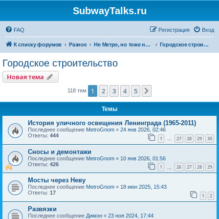
SubwayTalks.ru
FAQ
Регистрация
Вход
К списку форумов
Разное
Не Метро, но тоже нам интересно
Городское строительство
Городское строительство
Новая тема
1
2
3
4
5
След.
118 тем
Темы
История уличного освещения Ленинграда (1965-2011)
Последнее сообщение
MetroGnom
«
24 янв 2026, 02:46
Ответы:
444
1
27
28
29
30
…
Сносы и демонтажи
Последнее сообщение
MetroGnom
«
10 янв 2026, 01:56
Ответы:
426
1
26
27
28
29
…
Мосты через Неву
Последнее сообщение
MetroGnom
«
18 июн 2025, 15:43
Ответы:
17
1
2
Развязки
Последнее сообщение
Димон
«
23 ноя 2024, 17:44