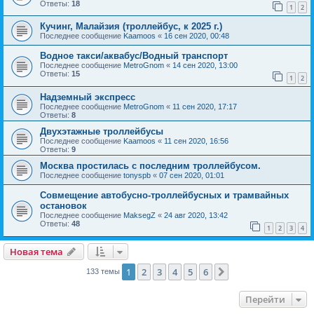
Ответы:
18
1
2
Кучинг, Малайзия (троллейбус, к 2025 г.)
Последнее сообщение
Kaamoos
«
16 сен 2020, 00:48
Водное такси/аквабус/Водный транспорт
Последнее сообщение
MetroGnom
«
14 сен 2020, 13:00
Ответы:
15
1
2
Надземный экспресс
Последнее сообщение
MetroGnom
«
11 сен 2020, 17:17
Ответы:
8
Двухэтажные троллейбусы
Последнее сообщение
Kaamoos
«
11 сен 2020, 16:56
Ответы:
9
Москва простилась с последним троллейбусом.
Последнее сообщение
tonyspb
«
07 сен 2020, 01:01
Совмещение автобусно-троллейбусных и трамвайных
остановок
Последнее сообщение
MaksegZ
«
24 авг 2020, 13:42
Ответы:
48
1
2
3
4
Новая тема
1
2
3
4
5
6
След.
133 темы
Перейти