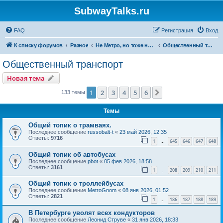
SubwayTalks.ru
FAQ
Регистрация
Вход
К списку форумов
Разное
Не Метро, но тоже нам интересно
Общественный транспорт
Общественный транспорт
Новая тема
1
2
3
4
5
6
След.
133 темы
Темы
Общий топик о трамваях.
Последнее сообщение
russobalt-t
«
23 май 2026, 12:35
Ответы:
9716
1
645
646
647
648
…
Общий топик об автобусах
Последнее сообщение
pbot
«
05 фев 2026, 18:58
Ответы:
3161
1
208
209
210
211
…
Общий топик о троллейбусах
Последнее сообщение
MetroGnom
«
08 янв 2026, 01:52
Ответы:
2821
1
186
187
188
189
…
В Петербурге уволят всех кондукторов
Последнее сообщение
Леонид Струве
«
31 янв 2026, 18:33