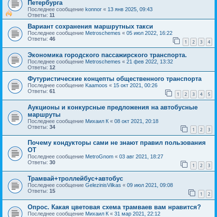
Петербурга
Последнее сообщение
konnor
«
13 янв 2025, 09:43
Ответы:
11
Вариант сохранения маршрутных такси
Последнее сообщение
Metroschemes
«
05 июл 2022, 16:22
Ответы:
46
1
2
3
4
Экономика городского пассажирского транспорта.
Последнее сообщение
Metroschemes
«
21 фев 2022, 13:32
Ответы:
12
Футуристические концепты общественного транспорта
Последнее сообщение
Kaamoos
«
15 окт 2021, 00:26
Ответы:
61
1
2
3
4
5
Аукционы и конкурсные предложения на автобусные
маршруты
Последнее сообщение
Михаил К
«
08 окт 2021, 20:18
Ответы:
34
1
2
3
Почему кондукторы сами не знают правил пользования
ОТ
Последнее сообщение
MetroGnom
«
03 авг 2021, 18:27
Ответы:
30
1
2
3
Трамвай+троллейбус+автобус
Последнее сообщение
GelezinisVilkas
«
09 июл 2021, 09:08
Ответы:
15
1
2
Опрос. Какая цветовая схема трамваев вам нравится?
Последнее сообщение
Михаил К
«
31 мар 2021, 22:12