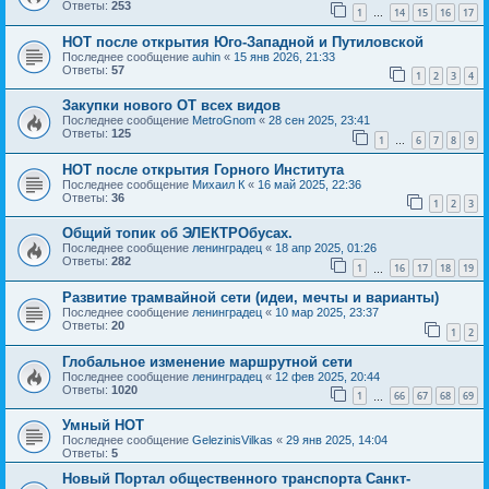
Ответы:
253
1
14
15
16
17
…
НОТ после открытия Юго-Западной и Путиловской
Последнее сообщение
auhin
«
15 янв 2026, 21:33
Ответы:
57
1
2
3
4
Закупки нового ОТ всех видов
Последнее сообщение
MetroGnom
«
28 сен 2025, 23:41
Ответы:
125
1
6
7
8
9
…
НОТ после открытия Горного Института
Последнее сообщение
Михаил К
«
16 май 2025, 22:36
Ответы:
36
1
2
3
Общий топик об ЭЛЕКТРОбусах.
Последнее сообщение
ленинградец
«
18 апр 2025, 01:26
Ответы:
282
1
16
17
18
19
…
Развитие трамвайной сети (идеи, мечты и варианты)
Последнее сообщение
ленинградец
«
10 мар 2025, 23:37
Ответы:
20
1
2
Глобальное изменение маршрутной сети
Последнее сообщение
ленинградец
«
12 фев 2025, 20:44
Ответы:
1020
1
66
67
68
69
…
Умный НОТ
Последнее сообщение
GelezinisVilkas
«
29 янв 2025, 14:04
Ответы:
5
Новый Портал общественного транспорта Санкт-