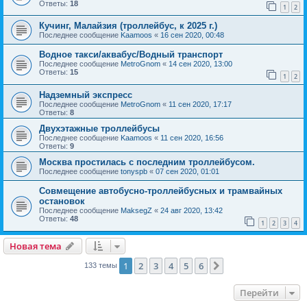
Ответы:
18
1
2
Кучинг, Малайзия (троллейбус, к 2025 г.)
Последнее сообщение
Kaamoos
«
16 сен 2020, 00:48
Водное такси/аквабус/Водный транспорт
Последнее сообщение
MetroGnom
«
14 сен 2020, 13:00
Ответы:
15
1
2
Надземный экспресс
Последнее сообщение
MetroGnom
«
11 сен 2020, 17:17
Ответы:
8
Двухэтажные троллейбусы
Последнее сообщение
Kaamoos
«
11 сен 2020, 16:56
Ответы:
9
Москва простилась с последним троллейбусом.
Последнее сообщение
tonyspb
«
07 сен 2020, 01:01
Совмещение автобусно-троллейбусных и трамвайных
остановок
Последнее сообщение
MaksegZ
«
24 авг 2020, 13:42
Ответы:
48
1
2
3
4
Новая тема
1
2
3
4
5
6
След.
133 темы
Перейти