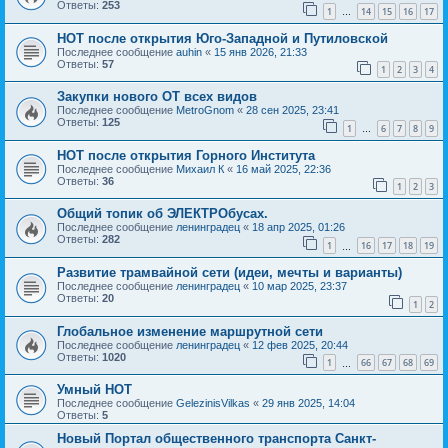
Ответы:
253
1
14
15
16
17
…
НОТ после открытия Юго-Западной и Путиловской
Последнее сообщение
auhin
«
15 янв 2026, 21:33
Ответы:
57
1
2
3
4
Закупки нового ОТ всех видов
Последнее сообщение
MetroGnom
«
28 сен 2025, 23:41
Ответы:
125
1
6
7
8
9
…
НОТ после открытия Горного Института
Последнее сообщение
Михаил К
«
16 май 2025, 22:36
Ответы:
36
1
2
3
Общий топик об ЭЛЕКТРОбусах.
Последнее сообщение
ленинградец
«
18 апр 2025, 01:26
Ответы:
282
1
16
17
18
19
…
Развитие трамвайной сети (идеи, мечты и варианты)
Последнее сообщение
ленинградец
«
10 мар 2025, 23:37
Ответы:
20
1
2
Глобальное изменение маршрутной сети
Последнее сообщение
ленинградец
«
12 фев 2025, 20:44
Ответы:
1020
1
66
67
68
69
…
Умный НОТ
Последнее сообщение
GelezinisVilkas
«
29 янв 2025, 14:04
Ответы:
5
Новый Портал общественного транспорта Санкт-