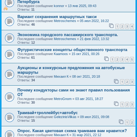
Петербурга
Последнее сообщение
konnor
«
13 янв 2025, 09:43
Ответы:
11
Вариант сохранения маршрутных такси
Последнее сообщение
Metroschemes
«
05 июл 2022, 16:22
Ответы:
46
1
2
3
4
Экономика городского пассажирского транспорта.
Последнее сообщение
Metroschemes
«
21 фев 2022, 13:32
Ответы:
12
Футуристические концепты общественного транспорта
Последнее сообщение
Kaamoos
«
15 окт 2021, 00:26
Ответы:
61
1
2
3
4
5
Аукционы и конкурсные предложения на автобусные
маршруты
Последнее сообщение
Михаил К
«
08 окт 2021, 20:18
Ответы:
34
1
2
3
Почему кондукторы сами не знают правил пользования
ОТ
Последнее сообщение
MetroGnom
«
03 авг 2021, 18:27
Ответы:
30
1
2
3
Трамвай+троллейбус+автобус
Последнее сообщение
GelezinisVilkas
«
09 июл 2021, 09:08
Ответы:
15
1
2
Опрос. Какая цветовая схема трамваев вам нравится?
Последнее сообщение
Михаил К
«
31 мар 2021, 22:12