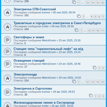
Ответы:
236
1
13
14
15
16
…
Электричка СПб-Советский
Последнее сообщение
konnor
«
05 ноя 2025, 09:34
Ответы:
101
1
4
5
6
7
…
Транзитные и городские электрички в Санкт-Петербурге
Последнее сообщение
Icefer
«
04 ноя 2025, 05:55
Ответы:
154
1
8
9
10
11
…
Светофоры и знаки
Последнее сообщение
MetroGnom
«
23 окт 2025, 23:30
Ответы:
5
Станция типа "горизонтальный лифт" на ж/д
Последнее сообщение
MetroGnom
«
23 окт 2025, 23:24
Ответы:
8
Освещение станций
Последнее сообщение
MetroGnom
«
23 окт 2025, 18:46
Ответы:
17
1
2
Электропоезда
Последнее сообщение
MetroGnom
«
29 сен 2025, 14:02
Ответы:
214
1
12
13
14
15
…
Электричка в Сертолово
Последнее сообщение
konnor
«
29 авг 2025, 09:53
Ответы:
35
1
2
3
Железнодорожная линия в Сестрорецк
Последнее сообщение
Icefer
«
26 авг 2025, 18:55