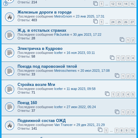
Ответы:
214
1
12
13
14
15
…
Железные дороги в городе
Последнее сообщение
MetroGnom
«
23 янв 2025, 17:31
Ответы:
403
1
24
25
26
27
…
Ж.д. в отсталых странах
Последнее сообщение
FileJunkie
«
30 дек 2023, 17:22
Ответы:
28
1
2
Электричка в Кудрово
Последнее сообщение
Icefer
«
16 ноя 2023, 03:11
Ответы:
58
1
2
3
4
Поезда под паровозной тягой
Последнее сообщение
Metroschemes
«
20 июл 2023, 17:08
Ответы:
33
1
2
3
Стройка возле Мги
Последнее сообщение
Icefer
«
11 мар 2023, 09:58
Ответы:
71
1
2
3
4
5
Поезд 160
Последнее сообщение
Icefer
«
27 июн 2022, 05:24
Ответы:
37
1
2
3
Подвижной состав ОЖД
Последнее сообщение
Van Trancer
«
29 дек 2021, 21:29
Ответы:
141
1
7
8
9
10
…