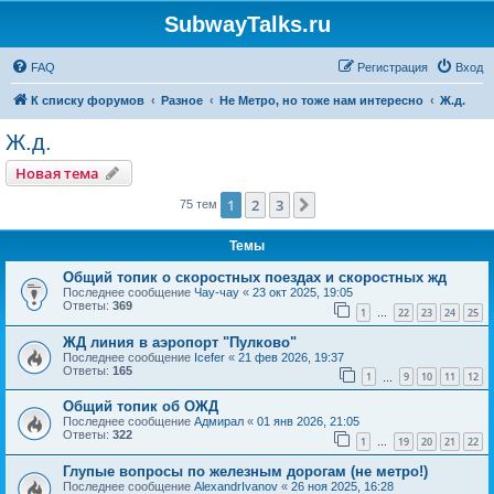
SubwayTalks.ru
FAQ
Регистрация
Вход
К списку форумов
Разное
Не Метро, но тоже нам интересно
Ж.д.
Ж.д.
Новая тема
1
2
3
След.
75 тем
Темы
Общий топик о скоростных поездах и скоростных жд
Последнее сообщение
Чау-чау
«
23 окт 2025, 19:05
Ответы:
369
1
22
23
24
25
…
ЖД линия в аэропорт "Пулково"
Последнее сообщение
Icefer
«
21 фев 2026, 19:37
Ответы:
165
1
9
10
11
12
…
Общий топик об ОЖД
Последнее сообщение
Адмирал
«
01 янв 2026, 21:05
Ответы:
322
1
19
20
21
22
…
Глупые вопросы по железным дорогам (не метро!)
Последнее сообщение
AlexandrIvanov
«
26 ноя 2025, 16:28