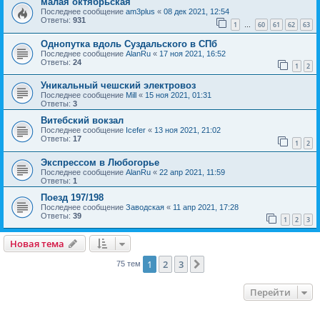
малая октябрьская
Последнее сообщение
am3plus
«
08 дек 2021, 12:54
Ответы:
931
1
60
61
62
63
…
Однопутка вдоль Суздальского в СПб
Последнее сообщение
AlanRu
«
17 ноя 2021, 16:52
Ответы:
24
1
2
Уникальный чешский электровоз
Последнее сообщение
Mill
«
15 ноя 2021, 01:31
Ответы:
3
Витебский вокзал
Последнее сообщение
Icefer
«
13 ноя 2021, 21:02
Ответы:
17
1
2
Экспрессом в Любогорье
Последнее сообщение
AlanRu
«
22 апр 2021, 11:59
Ответы:
1
Поезд 197/198
Последнее сообщение
Заводская
«
11 апр 2021, 17:28
Ответы:
39
1
2
3
Новая тема
1
2
3
След.
75 тем
Перейти