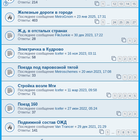
Ответы:
214
1
12
13
14
15
…
Железные дороги в городе
Последнее сообщение
MetroGnom
«
23 янв 2025, 17:31
Ответы:
403
1
24
25
26
27
…
Ж.д. в отсталых странах
Последнее сообщение
FileJunkie
«
30 дек 2023, 17:22
Ответы:
28
1
2
Электричка в Кудрово
Последнее сообщение
Icefer
«
16 ноя 2023, 03:11
Ответы:
58
1
2
3
4
Поезда под паровозной тягой
Последнее сообщение
Metroschemes
«
20 июл 2023, 17:08
Ответы:
33
1
2
3
Стройка возле Мги
Последнее сообщение
Icefer
«
11 мар 2023, 09:58
Ответы:
71
1
2
3
4
5
Поезд 160
Последнее сообщение
Icefer
«
27 июн 2022, 05:24
Ответы:
37
1
2
3
Подвижной состав ОЖД
Последнее сообщение
Van Trancer
«
29 дек 2021, 21:29
Ответы:
141
1
7
8
9
10
…