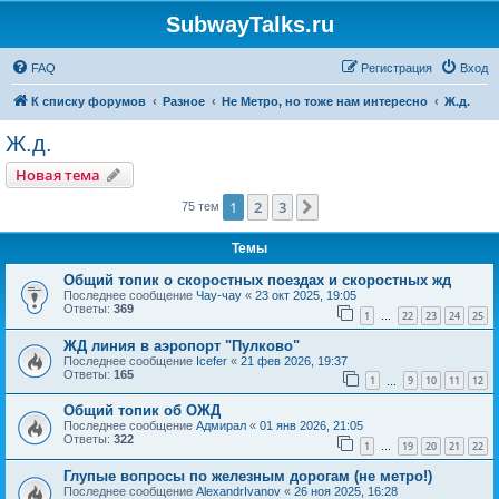
SubwayTalks.ru
FAQ
Регистрация
Вход
К списку форумов
Разное
Не Метро, но тоже нам интересно
Ж.д.
Ж.д.
Новая тема
1
2
3
След.
75 тем
Темы
Общий топик о скоростных поездах и скоростных жд
Последнее сообщение
Чау-чау
«
23 окт 2025, 19:05
Ответы:
369
1
22
23
24
25
…
ЖД линия в аэропорт "Пулково"
Последнее сообщение
Icefer
«
21 фев 2026, 19:37
Ответы:
165
1
9
10
11
12
…
Общий топик об ОЖД
Последнее сообщение
Адмирал
«
01 янв 2026, 21:05
Ответы:
322
1
19
20
21
22
…
Глупые вопросы по железным дорогам (не метро!)
Последнее сообщение
AlexandrIvanov
«
26 ноя 2025, 16:28