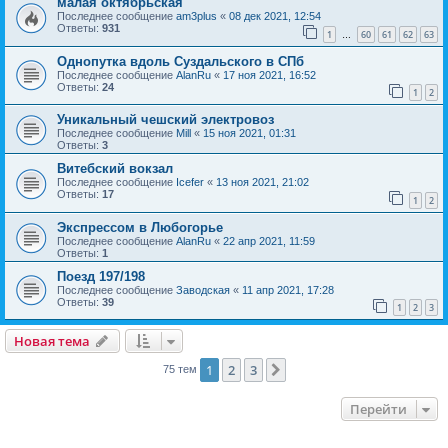
малая октябрьская
Последнее сообщение
am3plus
«
08 дек 2021, 12:54
Ответы:
931
1
60
61
62
63
…
Однопутка вдоль Суздальского в СПб
Последнее сообщение
AlanRu
«
17 ноя 2021, 16:52
Ответы:
24
1
2
Уникальный чешский электровоз
Последнее сообщение
Mill
«
15 ноя 2021, 01:31
Ответы:
3
Витебский вокзал
Последнее сообщение
Icefer
«
13 ноя 2021, 21:02
Ответы:
17
1
2
Экспрессом в Любогорье
Последнее сообщение
AlanRu
«
22 апр 2021, 11:59
Ответы:
1
Поезд 197/198
Последнее сообщение
Заводская
«
11 апр 2021, 17:28
Ответы:
39
1
2
3
Новая тема
1
2
3
След.
75 тем
Перейти