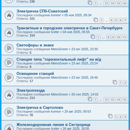
Ответы:
236
1
13
14
15
16
…
Электричка СПб-Советский
Последнее сообщение
konnor
«
05 ноя 2025, 09:34
Ответы:
101
1
4
5
6
7
…
Транзитные и городские электрички в Санкт-Петербурге
Последнее сообщение
Icefer
«
04 ноя 2025, 05:55
Ответы:
154
1
8
9
10
11
…
Светофоры и знаки
Последнее сообщение
MetroGnom
«
23 окт 2025, 23:30
Ответы:
5
Станция типа "горизонтальный лифт" на ж/д
Последнее сообщение
MetroGnom
«
23 окт 2025, 23:24
Ответы:
8
Освещение станций
Последнее сообщение
MetroGnom
«
23 окт 2025, 18:46
Ответы:
17
1
2
Электропоезда
Последнее сообщение
MetroGnom
«
29 сен 2025, 14:02
Ответы:
214
1
12
13
14
15
…
Электричка в Сертолово
Последнее сообщение
konnor
«
29 авг 2025, 09:53
Ответы:
35
1
2
3
Железнодорожная линия в Сестрорецк
Последнее сообщение
Icefer
«
26 авг 2025, 18:55