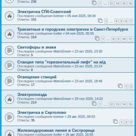
Ответы:
236
1
13
14
15
16
…
Электричка СПб-Советский
Последнее сообщение
konnor
«
05 ноя 2025, 09:34
Ответы:
101
1
4
5
6
7
…
Транзитные и городские электрички в Санкт-Петербурге
Последнее сообщение
Icefer
«
04 ноя 2025, 05:55
Ответы:
154
1
8
9
10
11
…
Светофоры и знаки
Последнее сообщение
MetroGnom
«
23 окт 2025, 23:30
Ответы:
5
Станция типа "горизонтальный лифт" на ж/д
Последнее сообщение
MetroGnom
«
23 окт 2025, 23:24
Ответы:
8
Освещение станций
Последнее сообщение
MetroGnom
«
23 окт 2025, 18:46
Ответы:
17
1
2
Электропоезда
Последнее сообщение
MetroGnom
«
29 сен 2025, 14:02
Ответы:
214
1
12
13
14
15
…
Электричка в Сертолово
Последнее сообщение
konnor
«
29 авг 2025, 09:53
Ответы:
35
1
2
3
Железнодорожная линия в Сестрорецк
Последнее сообщение
Icefer
«
26 авг 2025, 18:55