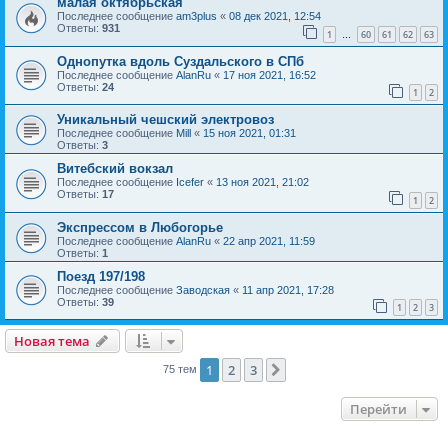
малая октябрьская
Последнее сообщение
am3plus
«
08 дек 2021, 12:54
Ответы:
931
1
60
61
62
63
…
Однопутка вдоль Суздальского в СПб
Последнее сообщение
AlanRu
«
17 ноя 2021, 16:52
Ответы:
24
1
2
Уникальный чешский электровоз
Последнее сообщение
Mill
«
15 ноя 2021, 01:31
Ответы:
3
Витебский вокзал
Последнее сообщение
Icefer
«
13 ноя 2021, 21:02
Ответы:
17
1
2
Экспрессом в Любогорье
Последнее сообщение
AlanRu
«
22 апр 2021, 11:59
Ответы:
1
Поезд 197/198
Последнее сообщение
Заводская
«
11 апр 2021, 17:28
Ответы:
39
1
2
3
Новая тема
1
2
3
След.
75 тем
Перейти