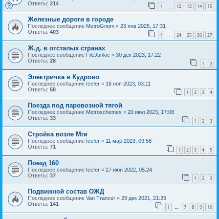
Ответы:
214
1
12
13
14
15
…
Железные дороги в городе
Последнее сообщение
MetroGnom
«
23 янв 2025, 17:31
Ответы:
403
1
24
25
26
27
…
Ж.д. в отсталых странах
Последнее сообщение
FileJunkie
«
30 дек 2023, 17:22
Ответы:
28
1
2
Электричка в Кудрово
Последнее сообщение
Icefer
«
16 ноя 2023, 03:11
Ответы:
58
1
2
3
4
Поезда под паровозной тягой
Последнее сообщение
Metroschemes
«
20 июл 2023, 17:08
Ответы:
33
1
2
3
Стройка возле Мги
Последнее сообщение
Icefer
«
11 мар 2023, 09:58
Ответы:
71
1
2
3
4
5
Поезд 160
Последнее сообщение
Icefer
«
27 июн 2022, 05:24
Ответы:
37
1
2
3
Подвижной состав ОЖД
Последнее сообщение
Van Trancer
«
29 дек 2021, 21:29
Ответы:
141
1
7
8
9
10
…