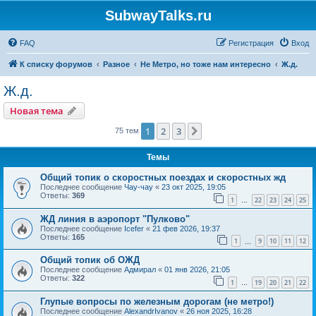
SubwayTalks.ru
FAQ
Регистрация
Вход
К списку форумов
Разное
Не Метро, но тоже нам интересно
Ж.д.
Ж.д.
Новая тема
1
2
3
След.
75 тем
Темы
Общий топик о скоростных поездах и скоростных жд
Последнее сообщение
Чау-чау
«
23 окт 2025, 19:05
Ответы:
369
1
22
23
24
25
…
ЖД линия в аэропорт "Пулково"
Последнее сообщение
Icefer
«
21 фев 2026, 19:37
Ответы:
165
1
9
10
11
12
…
Общий топик об ОЖД
Последнее сообщение
Адмирал
«
01 янв 2026, 21:05
Ответы:
322
1
19
20
21
22
…
Глупые вопросы по железным дорогам (не метро!)
Последнее сообщение
AlexandrIvanov
«
26 ноя 2025, 16:28