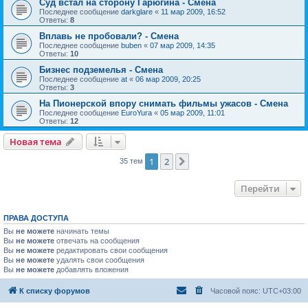
Суд встал на сторону Гарюгина - Смена
Последнее сообщение
darkglare
«
11 мар 2009, 16:52
Ответы:
8
Вплавь не пробовали? - Смена
Последнее сообщение
buben
«
07 мар 2009, 14:35
Ответы:
10
Бизнес подземелья - Смена
Последнее сообщение
at
«
06 мар 2009, 20:25
Ответы:
3
На Пионерской впору снимать фильмы ужасов - Смена
Последнее сообщение
EuroYura
«
05 мар 2009, 11:01
Ответы:
12
Новая тема
1
2
След.
35 тем
Перейти
ПРАВА ДОСТУПА
Вы
не можете
начинать темы
Вы
не можете
отвечать на сообщения
Вы
не можете
редактировать свои сообщения
Вы
не можете
удалять свои сообщения
Вы
не можете
добавлять вложения
К списку форумов
Часовой пояс:
UTC+03:00