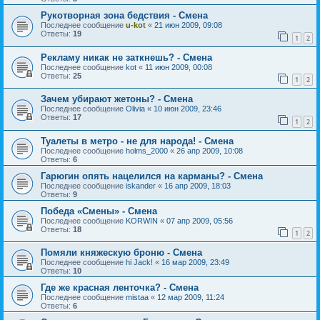
Рукотворная зона бедствия - Смена
Последнее сообщение
u-kot
«
21 июн 2009, 09:08
Ответы:
19
1
2
Рекламу никак не заткнешь? - Смена
Последнее сообщение
kot
«
11 июн 2009, 00:08
Ответы:
25
1
2
Зачем убирают жетоны? - Смена
Последнее сообщение
Olivia
«
10 июн 2009, 23:46
Ответы:
17
1
2
Туалеты в метро - не для народа! - Смена
Последнее сообщение
holms_2000
«
26 апр 2009, 10:08
Ответы:
6
Гарюгин опять нацелился на карманы? - Смена
Последнее сообщение
iskander
«
16 апр 2009, 18:03
Ответы:
9
Победа «Смены» - Смена
Последнее сообщение
KORWIN
«
07 апр 2009, 05:56
Ответы:
18
1
2
Помяли княжескую броню - Смена
Последнее сообщение
hi Jack!
«
16 мар 2009, 23:49
Ответы:
10
Где же красная ленточка? - Смена
Последнее сообщение
mistaa
«
12 мар 2009, 11:24
Ответы:
6