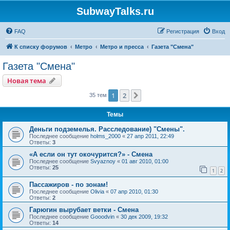
SubwayTalks.ru
FAQ
Регистрация
Вход
К списку форумов
Метро
Метро и пресса
Газета "Смена"
Газета "Смена"
Новая тема
1
2
След.
35 тем
Темы
Деньги подземелья. Расследование) "Смены".
Последнее сообщение
holms_2000
«
27 апр 2011, 22:49
Ответы:
3
«А если он тут окочурится?» - Смена
Последнее сообщение
Svyaznoy
«
01 авг 2010, 01:00
Ответы:
25
1
2
Пассажиров - по зонам!
Последнее сообщение
Olivia
«
07 апр 2010, 01:30
Ответы:
2
Гарюгин вырубает ветки - Смена
Последнее сообщение
Gooodvin
«
30 дек 2009, 19:32
Ответы:
14