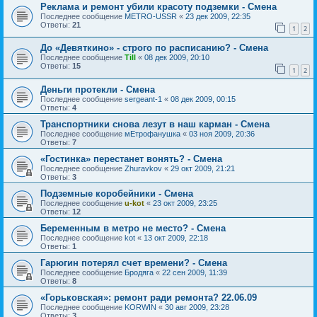
Реклама и ремонт убили красоту подземки - Смена
Последнее сообщение
METRO-USSR
«
23 дек 2009, 22:35
Ответы:
21
1
2
До «Девяткино» - строго по расписанию? - Смена
Последнее сообщение
Till
«
08 дек 2009, 20:10
Ответы:
15
1
2
Деньги протекли - Смена
Последнее сообщение
sergeant-1
«
08 дек 2009, 00:15
Ответы:
4
Транспортники снова лезут в наш карман - Смена
Последнее сообщение
мЕтрофанушка
«
03 ноя 2009, 20:36
Ответы:
7
«Гостинка» перестанет вонять? - Смена
Последнее сообщение
Zhuravkov
«
29 окт 2009, 21:21
Ответы:
3
Подземные коробейники - Смена
Последнее сообщение
u-kot
«
23 окт 2009, 23:25
Ответы:
12
Беременным в метро не место? - Смена
Последнее сообщение
kot
«
13 окт 2009, 22:18
Ответы:
1
Гарюгин потерял счет времени? - Смена
Последнее сообщение
Бродяга
«
22 сен 2009, 11:39
Ответы:
8
«Горьковская»: ремонт ради ремонта? 22.06.09
Последнее сообщение
KORWIN
«
30 авг 2009, 23:28
Ответы:
3