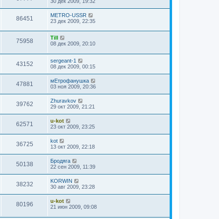
30 дек 2009, 19:32
METRO-USSR
86451
23 дек 2009, 22:35
Till
75958
08 дек 2009, 20:10
sergeant-1
43152
08 дек 2009, 00:15
мЕтрофанушка
47881
03 ноя 2009, 20:36
Zhuravkov
39762
29 окт 2009, 21:21
u-kot
62571
23 окт 2009, 23:25
kot
36725
13 окт 2009, 22:18
Бродяга
50138
22 сен 2009, 11:39
KORWIN
38232
30 авг 2009, 23:28
u-kot
80196
21 июн 2009, 09:08