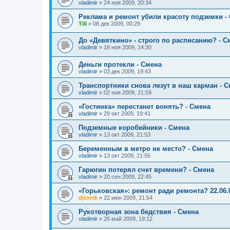
vladimir
»
24 ноя 2009, 20:34
Реклама и ремонт убили красоту подземки -
Till
»
08 дек 2009, 00:29
До «Девяткино» - строго по расписанию? - С
vladimir
»
16 ноя 2009, 14:30
Деньги протекли - Смена
vladimir
»
03 дек 2009, 19:43
Транспортники снова лезут в наш карман - 
vladimir
»
02 ноя 2009, 21:59
«Гостинка» перестанет вонять? - Смена
vladimir
»
29 окт 2009, 19:41
Подземные коробейники - Смена
vladimir
»
13 окт 2009, 21:53
Беременным в метро не место? - Смена
vladimir
»
13 окт 2009, 21:55
Гарюгин потерял счет времени? - Смена
vladimir
»
20 сен 2009, 22:45
«Горьковская»: ремонт ради ремонта? 22.06.
djtonik
»
22 июн 2009, 21:54
Рукотворная зона бедствия - Смена
vladimir
»
26 май 2009, 19:12