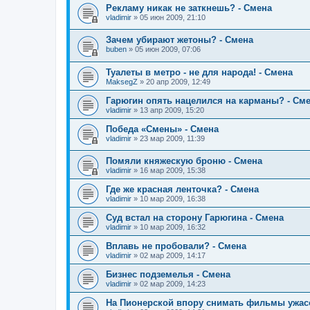
Рекламу никак не заткнешь? - Смена
vladimir
»
05 июн 2009, 21:10
Зачем убирают жетоны? - Смена
buben
»
05 июн 2009, 07:06
Туалеты в метро - не для народа! - Смена
MaksegZ
»
20 апр 2009, 12:49
Гарюгин опять нацелился на карманы? - См
vladimir
»
13 апр 2009, 15:20
Победа «Смены» - Смена
vladimir
»
23 мар 2009, 11:39
Помяли княжескую броню - Смена
vladimir
»
16 мар 2009, 15:38
Где же красная ленточка? - Смена
vladimir
»
10 мар 2009, 16:38
Суд встал на сторону Гарюгина - Смена
vladimir
»
10 мар 2009, 16:32
Вплавь не пробовали? - Смена
vladimir
»
02 мар 2009, 14:17
Бизнес подземелья - Смена
vladimir
»
02 мар 2009, 14:23
На Пионерской впору снимать фильмы ужас