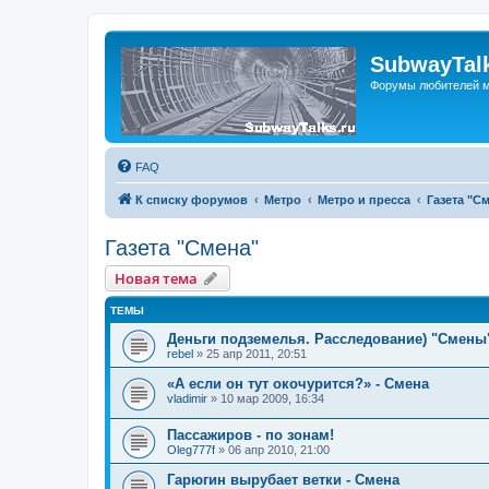
SubwayTalk
Форумы любителей м
FAQ
К списку форумов
Метро
Метро и пресса
Газета "С
Газета "Смена"
Новая тема
ТЕМЫ
Деньги подземелья. Расследование) "Смены
rebel
»
25 апр 2011, 20:51
«А если он тут окочурится?» - Смена
vladimir
»
10 мар 2009, 16:34
Пассажиров - по зонам!
Oleg777f
»
06 апр 2010, 21:00
Гарюгин вырубает ветки - Смена