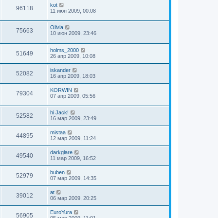
kot
96118
11 июн 2009, 00:08
Olivia
75663
10 июн 2009, 23:46
holms_2000
51649
26 апр 2009, 10:08
iskander
52082
16 апр 2009, 18:03
KORWIN
79304
07 апр 2009, 05:56
hi Jack!
52582
16 мар 2009, 23:49
mistaa
44895
12 мар 2009, 11:24
darkglare
49540
11 мар 2009, 16:52
buben
52979
07 мар 2009, 14:35
at
39012
06 мар 2009, 20:25
EuroYura
56905