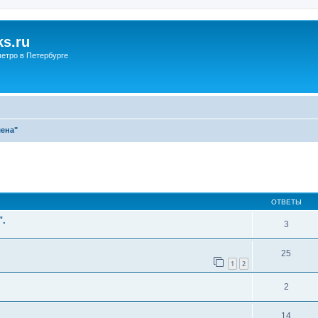
s.ru
етро в Петербурге
мена"
ОТВЕТЫ
".
3
25
1
2
2
14