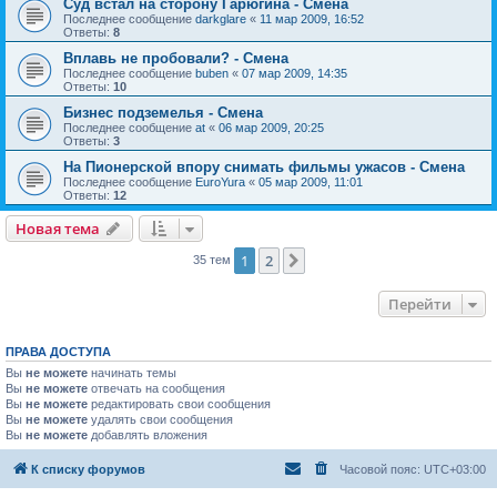
Суд встал на сторону Гарюгина - Смена
Последнее сообщение
darkglare
«
11 мар 2009, 16:52
Ответы:
8
Вплавь не пробовали? - Смена
Последнее сообщение
buben
«
07 мар 2009, 14:35
Ответы:
10
Бизнес подземелья - Смена
Последнее сообщение
at
«
06 мар 2009, 20:25
Ответы:
3
На Пионерской впору снимать фильмы ужасов - Смена
Последнее сообщение
EuroYura
«
05 мар 2009, 11:01
Ответы:
12
Новая тема
1
2
След.
35 тем
Перейти
ПРАВА ДОСТУПА
Вы
не можете
начинать темы
Вы
не можете
отвечать на сообщения
Вы
не можете
редактировать свои сообщения
Вы
не можете
удалять свои сообщения
Вы
не можете
добавлять вложения
К списку форумов
Часовой пояс:
UTC+03:00