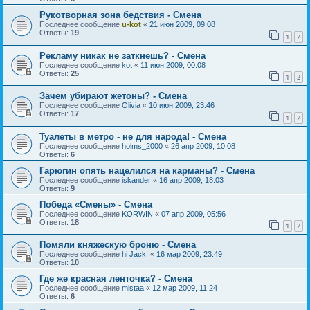
Рукотворная зона бедствия - Смена
Последнее сообщение
u-kot
«
21 июн 2009, 09:08
Ответы:
19
1
2
Рекламу никак не заткнешь? - Смена
Последнее сообщение
kot
«
11 июн 2009, 00:08
Ответы:
25
1
2
Зачем убирают жетоны? - Смена
Последнее сообщение
Olivia
«
10 июн 2009, 23:46
Ответы:
17
1
2
Туалеты в метро - не для народа! - Смена
Последнее сообщение
holms_2000
«
26 апр 2009, 10:08
Ответы:
6
Гарюгин опять нацелился на карманы? - Смена
Последнее сообщение
iskander
«
16 апр 2009, 18:03
Ответы:
9
Победа «Смены» - Смена
Последнее сообщение
KORWIN
«
07 апр 2009, 05:56
Ответы:
18
1
2
Помяли княжескую броню - Смена
Последнее сообщение
hi Jack!
«
16 мар 2009, 23:49
Ответы:
10
Где же красная ленточка? - Смена
Последнее сообщение
mistaa
«
12 мар 2009, 11:24
Ответы:
6