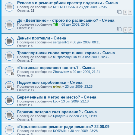
Реклама и ремонт убили красоту подземки - Смена
Последнее сообщение
METRO-USSR
«
23 дек 2009, 22:35
Ответы:
21
1
2
До «Девяткино» - строго по расписанию? - Смена
Последнее сообщение
Till
«
08 дек 2009, 20:10
Ответы:
15
1
2
Деньги протекли - Смена
Последнее сообщение
sergeant-1
«
08 дек 2009, 00:15
Ответы:
4
Транспортники снова лезут в наш карман - Смена
Последнее сообщение
мЕтрофанушка
«
03 ноя 2009, 20:36
Ответы:
7
«Гостинка» перестанет вонять? - Смена
Последнее сообщение
Zhuravkov
«
29 окт 2009, 21:21
Ответы:
3
Подземные коробейники - Смена
Последнее сообщение
u-kot
«
23 окт 2009, 23:25
Ответы:
12
Беременным в метро не место? - Смена
Последнее сообщение
kot
«
13 окт 2009, 22:18
Ответы:
1
Гарюгин потерял счет времени? - Смена
Последнее сообщение
Бродяга
«
22 сен 2009, 11:39
Ответы:
8
«Горьковская»: ремонт ради ремонта? 22.06.09
Последнее сообщение
KORWIN
«
30 авг 2009, 23:28
Ответы:
3