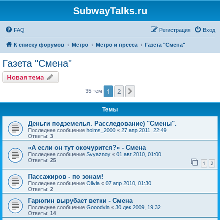
SubwayTalks.ru
FAQ
Регистрация
Вход
К списку форумов
Метро
Метро и пресса
Газета "Смена"
Газета "Смена"
Новая тема
1
2
След.
35 тем
Темы
Деньги подземелья. Расследование) "Смены".
Последнее сообщение
holms_2000
«
27 апр 2011, 22:49
Ответы:
3
«А если он тут окочурится?» - Смена
Последнее сообщение
Svyaznoy
«
01 авг 2010, 01:00
Ответы:
25
1
2
Пассажиров - по зонам!
Последнее сообщение
Olivia
«
07 апр 2010, 01:30
Ответы:
2
Гарюгин вырубает ветки - Смена
Последнее сообщение
Gooodvin
«
30 дек 2009, 19:32
Ответы:
14