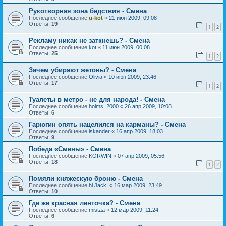
Рукотворная зона бедствия - Смена
Последнее сообщение
u-kot
«
21 июн 2009, 09:08
Ответы:
19
1
2
Рекламу никак не заткнешь? - Смена
Последнее сообщение
kot
«
11 июн 2009, 00:08
Ответы:
25
1
2
Зачем убирают жетоны? - Смена
Последнее сообщение
Olivia
«
10 июн 2009, 23:46
Ответы:
17
1
2
Туалеты в метро - не для народа! - Смена
Последнее сообщение
holms_2000
«
26 апр 2009, 10:08
Ответы:
6
Гарюгин опять нацелился на карманы? - Смена
Последнее сообщение
iskander
«
16 апр 2009, 18:03
Ответы:
9
Победа «Смены» - Смена
Последнее сообщение
KORWIN
«
07 апр 2009, 05:56
Ответы:
18
1
2
Помяли княжескую броню - Смена
Последнее сообщение
hi Jack!
«
16 мар 2009, 23:49
Ответы:
10
Где же красная ленточка? - Смена
Последнее сообщение
mistaa
«
12 мар 2009, 11:24
Ответы:
6