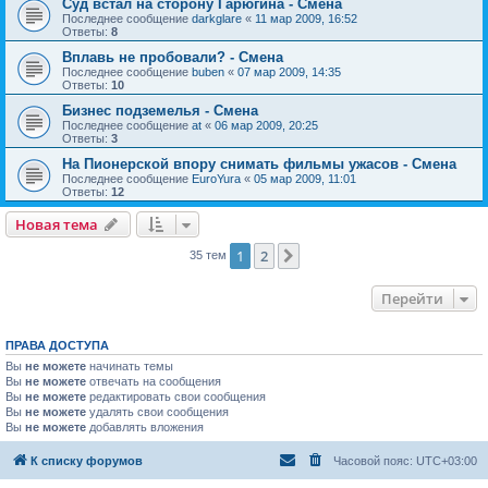
Суд встал на сторону Гарюгина - Смена
Последнее сообщение
darkglare
«
11 мар 2009, 16:52
Ответы:
8
Вплавь не пробовали? - Смена
Последнее сообщение
buben
«
07 мар 2009, 14:35
Ответы:
10
Бизнес подземелья - Смена
Последнее сообщение
at
«
06 мар 2009, 20:25
Ответы:
3
На Пионерской впору снимать фильмы ужасов - Смена
Последнее сообщение
EuroYura
«
05 мар 2009, 11:01
Ответы:
12
Новая тема
1
2
След.
35 тем
Перейти
ПРАВА ДОСТУПА
Вы
не можете
начинать темы
Вы
не можете
отвечать на сообщения
Вы
не можете
редактировать свои сообщения
Вы
не можете
удалять свои сообщения
Вы
не можете
добавлять вложения
К списку форумов
Часовой пояс:
UTC+03:00