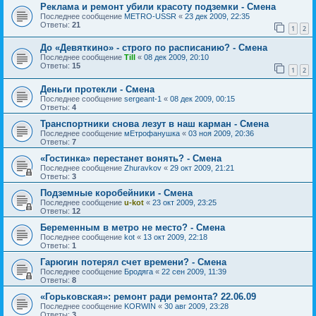
Реклама и ремонт убили красоту подземки - Смена
Последнее сообщение
METRO-USSR
«
23 дек 2009, 22:35
Ответы:
21
1
2
До «Девяткино» - строго по расписанию? - Смена
Последнее сообщение
Till
«
08 дек 2009, 20:10
Ответы:
15
1
2
Деньги протекли - Смена
Последнее сообщение
sergeant-1
«
08 дек 2009, 00:15
Ответы:
4
Транспортники снова лезут в наш карман - Смена
Последнее сообщение
мЕтрофанушка
«
03 ноя 2009, 20:36
Ответы:
7
«Гостинка» перестанет вонять? - Смена
Последнее сообщение
Zhuravkov
«
29 окт 2009, 21:21
Ответы:
3
Подземные коробейники - Смена
Последнее сообщение
u-kot
«
23 окт 2009, 23:25
Ответы:
12
Беременным в метро не место? - Смена
Последнее сообщение
kot
«
13 окт 2009, 22:18
Ответы:
1
Гарюгин потерял счет времени? - Смена
Последнее сообщение
Бродяга
«
22 сен 2009, 11:39
Ответы:
8
«Горьковская»: ремонт ради ремонта? 22.06.09
Последнее сообщение
KORWIN
«
30 авг 2009, 23:28
Ответы:
3