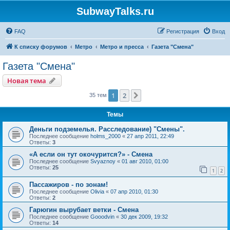
SubwayTalks.ru
FAQ
Регистрация
Вход
К списку форумов
Метро
Метро и пресса
Газета "Смена"
Газета "Смена"
Новая тема
1
2
След.
35 тем
Темы
Деньги подземелья. Расследование) "Смены".
Последнее сообщение
holms_2000
«
27 апр 2011, 22:49
Ответы:
3
«А если он тут окочурится?» - Смена
Последнее сообщение
Svyaznoy
«
01 авг 2010, 01:00
Ответы:
25
1
2
Пассажиров - по зонам!
Последнее сообщение
Olivia
«
07 апр 2010, 01:30
Ответы:
2
Гарюгин вырубает ветки - Смена
Последнее сообщение
Gooodvin
«
30 дек 2009, 19:32
Ответы:
14