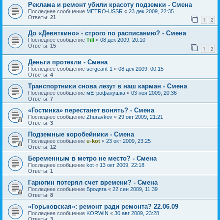
Реклама и ремонт убили красоту подземки - Смена
Последнее сообщение
METRO-USSR
«
23 дек 2009, 22:35
Ответы:
21
1
2
До «Девяткино» - строго по расписанию? - Смена
Последнее сообщение
Till
«
08 дек 2009, 20:10
Ответы:
15
1
2
Деньги протекли - Смена
Последнее сообщение
sergeant-1
«
08 дек 2009, 00:15
Ответы:
4
Транспортники снова лезут в наш карман - Смена
Последнее сообщение
мЕтрофанушка
«
03 ноя 2009, 20:36
Ответы:
7
«Гостинка» перестанет вонять? - Смена
Последнее сообщение
Zhuravkov
«
29 окт 2009, 21:21
Ответы:
3
Подземные коробейники - Смена
Последнее сообщение
u-kot
«
23 окт 2009, 23:25
Ответы:
12
Беременным в метро не место? - Смена
Последнее сообщение
kot
«
13 окт 2009, 22:18
Ответы:
1
Гарюгин потерял счет времени? - Смена
Последнее сообщение
Бродяга
«
22 сен 2009, 11:39
Ответы:
8
«Горьковская»: ремонт ради ремонта? 22.06.09
Последнее сообщение
KORWIN
«
30 авг 2009, 23:28
Ответы:
3