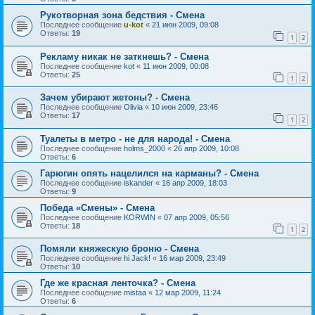
Рукотворная зона бедствия - Смена
Последнее сообщение
u-kot
«
21 июн 2009, 09:08
Ответы:
19
1
2
Рекламу никак не заткнешь? - Смена
Последнее сообщение
kot
«
11 июн 2009, 00:08
Ответы:
25
1
2
Зачем убирают жетоны? - Смена
Последнее сообщение
Olivia
«
10 июн 2009, 23:46
Ответы:
17
1
2
Туалеты в метро - не для народа! - Смена
Последнее сообщение
holms_2000
«
26 апр 2009, 10:08
Ответы:
6
Гарюгин опять нацелился на карманы? - Смена
Последнее сообщение
iskander
«
16 апр 2009, 18:03
Ответы:
9
Победа «Смены» - Смена
Последнее сообщение
KORWIN
«
07 апр 2009, 05:56
Ответы:
18
1
2
Помяли княжескую броню - Смена
Последнее сообщение
hi Jack!
«
16 мар 2009, 23:49
Ответы:
10
Где же красная ленточка? - Смена
Последнее сообщение
mistaa
«
12 мар 2009, 11:24
Ответы:
6