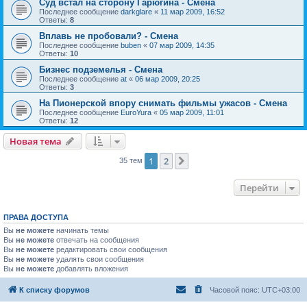
Суд встал на сторону Гарюгина - Смена
Последнее сообщение
darkglare
«
11 мар 2009, 16:52
Ответы:
8
Вплавь не пробовали? - Смена
Последнее сообщение
buben
«
07 мар 2009, 14:35
Ответы:
10
Бизнес подземелья - Смена
Последнее сообщение
at
«
06 мар 2009, 20:25
Ответы:
3
На Пионерской впору снимать фильмы ужасов - Смена
Последнее сообщение
EuroYura
«
05 мар 2009, 11:01
Ответы:
12
Новая тема
1
2
След.
35 тем
Перейти
ПРАВА ДОСТУПА
Вы
не можете
начинать темы
Вы
не можете
отвечать на сообщения
Вы
не можете
редактировать свои сообщения
Вы
не можете
удалять свои сообщения
Вы
не можете
добавлять вложения
К списку форумов
Часовой пояс:
UTC+03:00