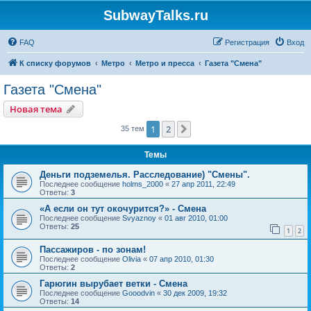
SubwayTalks.ru
FAQ
Регистрация
Вход
К списку форумов
Метро
Метро и пресса
Газета "Смена"
Газета "Смена"
Новая тема
1
2
След.
35 тем
Темы
Деньги подземелья. Расследование) "Смены".
Последнее сообщение
holms_2000
«
27 апр 2011, 22:49
Ответы:
3
«А если он тут окочурится?» - Смена
Последнее сообщение
Svyaznoy
«
01 авг 2010, 01:00
Ответы:
25
1
2
Пассажиров - по зонам!
Последнее сообщение
Olivia
«
07 апр 2010, 01:30
Ответы:
2
Гарюгин вырубает ветки - Смена
Последнее сообщение
Gooodvin
«
30 дек 2009, 19:32
Ответы:
14