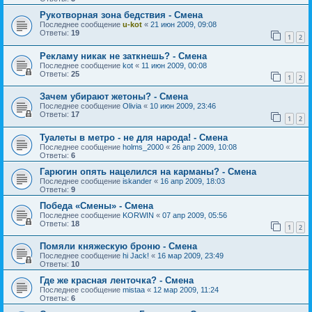
Рукотворная зона бедствия - Смена
Последнее сообщение
u-kot
«
21 июн 2009, 09:08
Ответы:
19
1
2
Рекламу никак не заткнешь? - Смена
Последнее сообщение
kot
«
11 июн 2009, 00:08
Ответы:
25
1
2
Зачем убирают жетоны? - Смена
Последнее сообщение
Olivia
«
10 июн 2009, 23:46
Ответы:
17
1
2
Туалеты в метро - не для народа! - Смена
Последнее сообщение
holms_2000
«
26 апр 2009, 10:08
Ответы:
6
Гарюгин опять нацелился на карманы? - Смена
Последнее сообщение
iskander
«
16 апр 2009, 18:03
Ответы:
9
Победа «Смены» - Смена
Последнее сообщение
KORWIN
«
07 апр 2009, 05:56
Ответы:
18
1
2
Помяли княжескую броню - Смена
Последнее сообщение
hi Jack!
«
16 мар 2009, 23:49
Ответы:
10
Где же красная ленточка? - Смена
Последнее сообщение
mistaa
«
12 мар 2009, 11:24
Ответы:
6