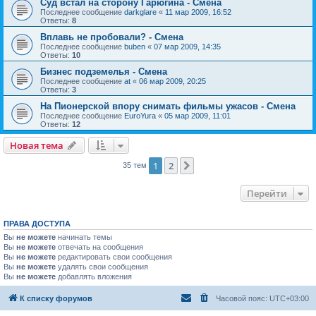
Суд встал на сторону Гарюгина - Смена
Последнее сообщение
darkglare
«
11 мар 2009, 16:52
Ответы:
8
Вплавь не пробовали? - Смена
Последнее сообщение
buben
«
07 мар 2009, 14:35
Ответы:
10
Бизнес подземелья - Смена
Последнее сообщение
at
«
06 мар 2009, 20:25
Ответы:
3
На Пионерской впору снимать фильмы ужасов - Смена
Последнее сообщение
EuroYura
«
05 мар 2009, 11:01
Ответы:
12
Новая тема
1
2
След.
35 тем
Перейти
ПРАВА ДОСТУПА
Вы
не можете
начинать темы
Вы
не можете
отвечать на сообщения
Вы
не можете
редактировать свои сообщения
Вы
не можете
удалять свои сообщения
Вы
не можете
добавлять вложения
К списку форумов
Часовой пояс:
UTC+03:00