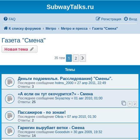
SubwayTalks.ru
FAQ
Регистрация
Вход
К списку форумов
Метро
Метро и пресса
Газета "Смена"
Газета "Смена"
Новая тема
1
2
След.
35 тем
Темы
Деньги подземелья. Расследование) "Смены".
Последнее сообщение
holms_2000
«
27 апр 2011, 22:49
Ответы:
3
«А если он тут окочурится?» - Смена
Последнее сообщение
Svyaznoy
«
01 авг 2010, 01:00
Ответы:
25
1
2
Пассажиров - по зонам!
Последнее сообщение
Olivia
«
07 апр 2010, 01:30
Ответы:
2
Гарюгин вырубает ветки - Смена
Последнее сообщение
Gooodvin
«
30 дек 2009, 19:32
Ответы:
14