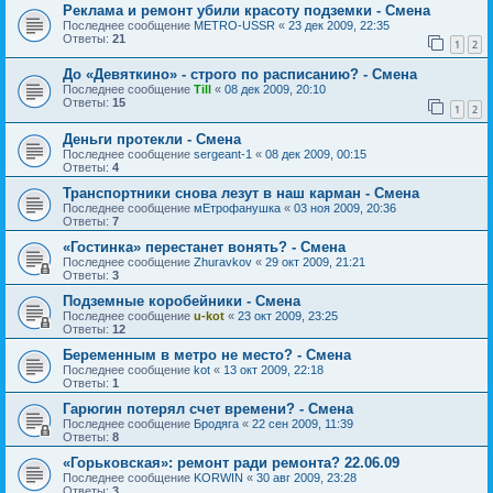
Реклама и ремонт убили красоту подземки - Смена
Последнее сообщение
METRO-USSR
«
23 дек 2009, 22:35
Ответы:
21
1
2
До «Девяткино» - строго по расписанию? - Смена
Последнее сообщение
Till
«
08 дек 2009, 20:10
Ответы:
15
1
2
Деньги протекли - Смена
Последнее сообщение
sergeant-1
«
08 дек 2009, 00:15
Ответы:
4
Транспортники снова лезут в наш карман - Смена
Последнее сообщение
мЕтрофанушка
«
03 ноя 2009, 20:36
Ответы:
7
«Гостинка» перестанет вонять? - Смена
Последнее сообщение
Zhuravkov
«
29 окт 2009, 21:21
Ответы:
3
Подземные коробейники - Смена
Последнее сообщение
u-kot
«
23 окт 2009, 23:25
Ответы:
12
Беременным в метро не место? - Смена
Последнее сообщение
kot
«
13 окт 2009, 22:18
Ответы:
1
Гарюгин потерял счет времени? - Смена
Последнее сообщение
Бродяга
«
22 сен 2009, 11:39
Ответы:
8
«Горьковская»: ремонт ради ремонта? 22.06.09
Последнее сообщение
KORWIN
«
30 авг 2009, 23:28
Ответы:
3