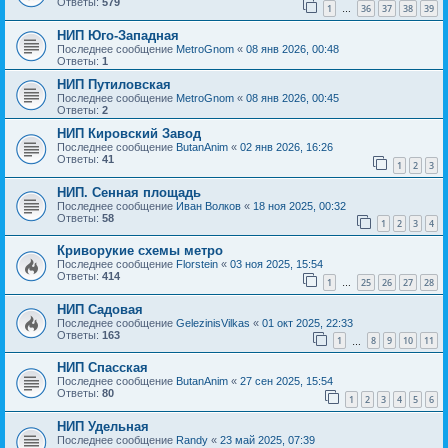
Ответы:
579
1
36
37
38
39
…
НИП Юго-Западная
Последнее сообщение
MetroGnom
«
08 янв 2026, 00:48
Ответы:
1
НИП Путиловская
Последнее сообщение
MetroGnom
«
08 янв 2026, 00:45
Ответы:
2
НИП Кировский Завод
Последнее сообщение
ButanAnim
«
02 янв 2026, 16:26
Ответы:
41
1
2
3
НИП. Сенная площадь
Последнее сообщение
Иван Волков
«
18 ноя 2025, 00:32
Ответы:
58
1
2
3
4
Криворукие схемы метро
Последнее сообщение
Florstein
«
03 ноя 2025, 15:54
Ответы:
414
1
25
26
27
28
…
НИП Садовая
Последнее сообщение
GelezinisVilkas
«
01 окт 2025, 22:33
Ответы:
163
1
8
9
10
11
…
НИП Спасская
Последнее сообщение
ButanAnim
«
27 сен 2025, 15:54
Ответы:
80
1
2
3
4
5
6
НИП Удельная
Последнее сообщение
Randy
«
23 май 2025, 07:39