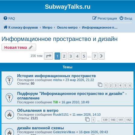
SubwayTalks.ru
FAQ
Регистрация
Вход
К списку форумов
Метро
Около метро
Информационное пространство и дизайн
Информационное пространство и дизайн
Новая тема
Страница
1
из
7
1
2
3
4
5
7
След.
156 тем
…
Темы
История информационных пространств
Последнее сообщение
misha
«
23 мар 2026, 21:22
Ответы:
80
1
2
3
4
5
6
Подфорум "Информационное пространство и дизайн" -
оглавление
Последнее сообщение
Till
«
16 дек 2010, 18:49
Объявления в метро
Последнее сообщение
Rusik5151
«
11 июн 2026, 14:10
Ответы:
2121
1
139
140
141
142
…
дизайн вагонной схемы
Последнее сообщение
GelezinisVilkas
«
16 фев 2026, 09:43