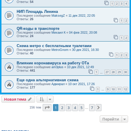
Ответы:
54
1
2
3
4
НИП Площадь Ленина
Последнее сообщение
MaksegZ
«
11 дек 2022, 22:05
Ответы:
26
1
2
QR-коды в транспорте
Последнее сообщение
Михаил К
«
04 фев 2022, 20:08
Ответы:
24
1
2
Схема метро с бесплатными туалетами
Последнее сообщение
MetroGnom
«
30 дек 2021, 16:30
Ответы:
40
1
2
3
Влияние коронавируса на работу ОТа
Последнее сообщение
am3plus
«
10 дек 2021, 12:49
Ответы:
441
1
27
28
29
30
…
Еще одна альтернативная схема
Последнее сообщение
Адмирал
«
10 окт 2021, 17:26
Ответы:
177
1
9
10
11
12
…
Новая тема
Страница
1
из
7
1
2
3
4
5
7
След.
156 тем
…
Перейти