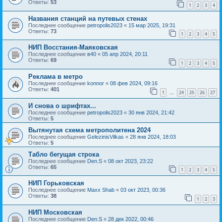
Ответы:
53
1
2
3
4
Названия станций на путевых стенах
Последнее сообщение
petropolis2023
«
15 мар 2025, 19:31
Ответы:
73
1
2
3
4
5
НИП Восстания-Маяковская
Последнее сообщение
в40
«
05 апр 2024, 20:11
Ответы:
69
1
2
3
4
5
Реклама в метро
Последнее сообщение
konnor
«
08 фев 2024, 09:16
Ответы:
401
1
24
25
26
27
…
И снова о шрифтах...
Последнее сообщение
petropolis2023
«
30 янв 2024, 21:42
Ответы:
5
Вытянутая схема метрополитена 2024
Последнее сообщение
GelezinisVilkas
«
28 янв 2024, 18:03
Ответы:
5
Табло бегущая строка
Последнее сообщение
Den.S
«
08 окт 2023, 23:22
Ответы:
65
1
2
3
4
5
НИП Горьковская
Последнее сообщение
Maxx Shab
«
03 окт 2023, 00:36
Ответы:
38
1
2
3
НИП Московская
Последнее сообщение
Den.S
«
28 дек 2022, 00:46