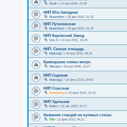
Konik
»
13 ноя 2008, 22:38
НИП Юго-Западная
ButanAnim
»
28 дек 2025, 01:33
НИП Путиловская
ButanAnim
»
28 дек 2025, 01:29
НИП Кировский Завод
Den.S
»
14 сен 2011, 16:49
НИП. Сенная площадь
MaksegZ
»
16 апр 2010, 08:10
Криворукие схемы метро
Михаил
»
24 ноя 2006, 19:27
НИП Садовая
MaksegZ
»
16 фев 2010, 19:40
НИП Спасская
Nomernoy
»
12 фев 2010, 16:16
НИП Удельная
buben
»
31 авг 2010, 15:17
Названия станций на путевых стенах
Till
»
13 фев 2010, 04:21