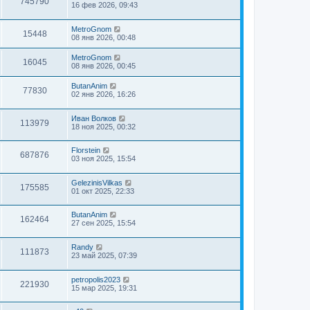
745790
16 фев 2026, 09:43
MetroGnom
15448
08 янв 2026, 00:48
MetroGnom
16045
08 янв 2026, 00:45
ButanAnim
77830
02 янв 2026, 16:26
Иван Волков
113979
18 ноя 2025, 00:32
Florstein
687876
03 ноя 2025, 15:54
GelezinisVilkas
175585
01 окт 2025, 22:33
ButanAnim
162464
27 сен 2025, 15:54
Randy
111873
23 май 2025, 07:39
petropolis2023
221930
15 мар 2025, 19:31