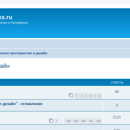
s.ru
етро в Петербурге
нное пространство и дизайн
зайн
ОТВЕТЫ
80
1
2
3
4
5
6
дизайн" - оглавление
0
2121
1
138
139
140
141
142
…