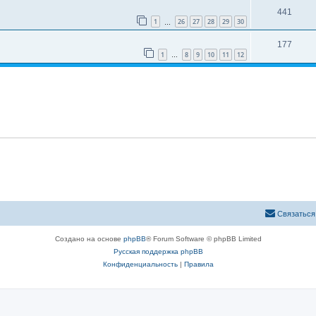
441
1
26
27
28
29
30
…
177
1
8
9
10
11
12
…
Связаться
Создано на основе
phpBB
® Forum Software © phpBB Limited
Русская поддержка phpBB
Конфиденциальность
|
Правила