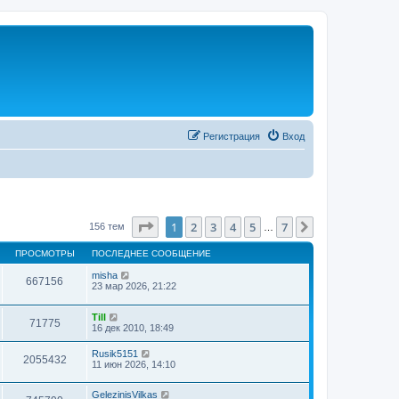
Регистрация
Вход
Страница
1
из
7
1
2
3
4
5
7
След.
156 тем
…
ПРОСМОТРЫ
ПОСЛЕДНЕЕ СООБЩЕНИЕ
misha
667156
23 мар 2026, 21:22
Till
71775
16 дек 2010, 18:49
Rusik5151
2055432
11 июн 2026, 14:10
GelezinisVilkas