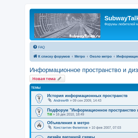
SubwayTalk
Форумы любителей м
FAQ
К списку форумов
Метро
Около метро
Информацио
Информационное пространство и ди
Новая тема
ТЕМЫ
История информационных пространств
Andrew4fr
»
09 сен 2009, 14:43
Подфорум "Информационное пространство и 
Till
»
16 дек 2010, 18:49
Объявления в метро
Константин Филиппов
»
10 фев 2007, 07:03
дизайн вагонной схемы