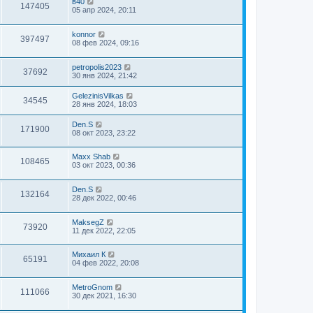
в40
147405
05 апр 2024, 20:11
konnor
397497
08 фев 2024, 09:16
petropolis2023
37692
30 янв 2024, 21:42
GelezinisVilkas
34545
28 янв 2024, 18:03
Den.S
171900
08 окт 2023, 23:22
Maxx Shab
108465
03 окт 2023, 00:36
Den.S
132164
28 дек 2022, 00:46
MaksegZ
73920
11 дек 2022, 22:05
Михаил К
65191
04 фев 2022, 20:08
MetroGnom
111066
30 дек 2021, 16:30