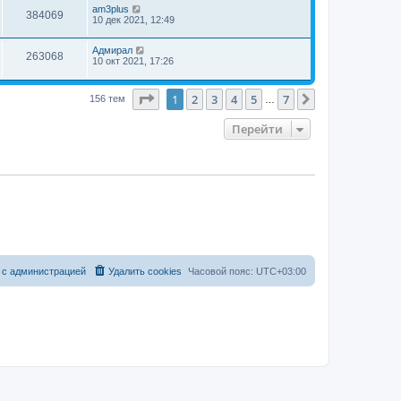
am3plus
384069
10 дек 2021, 12:49
Адмирал
263068
10 окт 2021, 17:26
Страница
1
из
7
1
2
3
4
5
7
След.
156 тем
…
Перейти
 с администрацией
Удалить cookies
Часовой пояс:
UTC+03:00