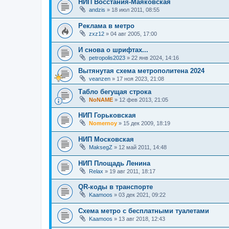
НИП Восстания-Маяковская
andzis
»
18 июл 2011, 08:55
Реклама в метро
zxz12
»
04 авг 2005, 17:00
И снова о шрифтах...
petropolis2023
»
22 янв 2024, 14:16
Вытянутая схема метрополитена 2024
veanzen
»
17 ноя 2023, 21:08
Табло бегущая строка
NoNAME
»
12 фев 2013, 21:05
НИП Горьковская
Nomernoy
»
15 дек 2009, 18:19
НИП Московская
MaksegZ
»
12 май 2011, 14:48
НИП Площадь Ленина
Relax
»
19 авг 2011, 18:17
QR-коды в транспорте
Kaamoos
»
03 дек 2021, 09:22
Схема метро с бесплатными туалетами
Kaamoos
»
13 авг 2018, 12:43