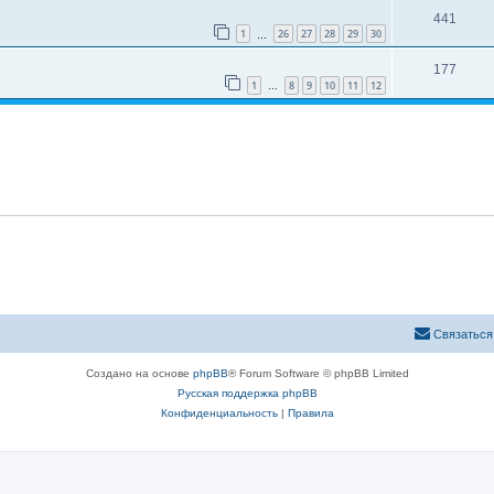
441
1
26
27
28
29
30
…
177
1
8
9
10
11
12
…
Связаться
Создано на основе
phpBB
® Forum Software © phpBB Limited
Русская поддержка phpBB
Конфиденциальность
|
Правила