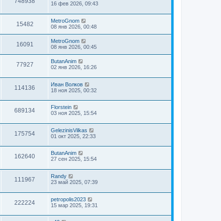
748938
16 фев 2026, 09:43
MetroGnom
15482
08 янв 2026, 00:48
MetroGnom
16091
08 янв 2026, 00:45
ButanAnim
77927
02 янв 2026, 16:26
Иван Волков
114136
18 ноя 2025, 00:32
Florstein
689134
03 ноя 2025, 15:54
GelezinisVilkas
175754
01 окт 2025, 22:33
ButanAnim
162640
27 сен 2025, 15:54
Randy
111967
23 май 2025, 07:39
petropolis2023
222224
15 мар 2025, 19:31