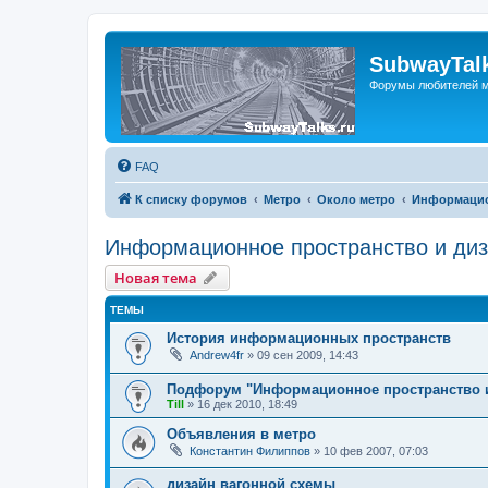
SubwayTalk
Форумы любителей м
FAQ
К списку форумов
Метро
Около метро
Информацио
Информационное пространство и ди
Новая тема
ТЕМЫ
История информационных пространств
Andrew4fr
»
09 сен 2009, 14:43
Подфорум "Информационное пространство и 
Till
»
16 дек 2010, 18:49
Объявления в метро
Константин Филиппов
»
10 фев 2007, 07:03
дизайн вагонной схемы