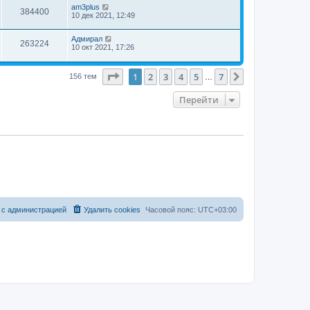
am3plus
384400
10 дек 2021, 12:49
Адмирал
263224
10 окт 2021, 17:26
Страница
1
из
7
1
2
3
4
5
7
След.
156 тем
…
Перейти
 с администрацией
Удалить cookies
Часовой пояс:
UTC+03:00