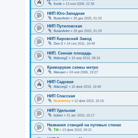
Konik
»
13 ноя 2008, 22:38
НИП Юго-Западная
ButanAnim
»
28 дек 2025, 01:33
НИП Путиловская
ButanAnim
»
28 дек 2025, 01:29
НИП Кировский Завод
Den.S
»
14 сен 2011, 16:49
НИП. Сенная площадь
MaksegZ
»
16 апр 2010, 08:10
Криворукие схемы метро
Михаил
»
24 ноя 2006, 19:27
НИП Садовая
MaksegZ
»
16 фев 2010, 19:40
НИП Спасская
Nomernoy
»
12 фев 2010, 16:16
НИП Удельная
buben
»
31 авг 2010, 15:17
Названия станций на путевых стенах
Till
»
13 фев 2010, 04:21