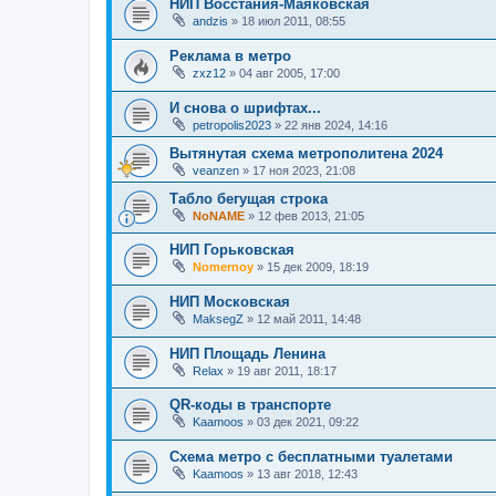
НИП Восстания-Маяковская
andzis
»
18 июл 2011, 08:55
Реклама в метро
zxz12
»
04 авг 2005, 17:00
И снова о шрифтах...
petropolis2023
»
22 янв 2024, 14:16
Вытянутая схема метрополитена 2024
veanzen
»
17 ноя 2023, 21:08
Табло бегущая строка
NoNAME
»
12 фев 2013, 21:05
НИП Горьковская
Nomernoy
»
15 дек 2009, 18:19
НИП Московская
MaksegZ
»
12 май 2011, 14:48
НИП Площадь Ленина
Relax
»
19 авг 2011, 18:17
QR-коды в транспорте
Kaamoos
»
03 дек 2021, 09:22
Схема метро с бесплатными туалетами
Kaamoos
»
13 авг 2018, 12:43