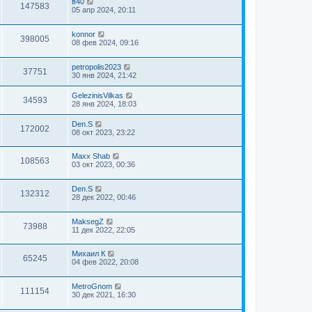
в40
147583
05 апр 2024, 20:11
konnor
398005
08 фев 2024, 09:16
petropolis2023
37751
30 янв 2024, 21:42
GelezinisVilkas
34593
28 янв 2024, 18:03
Den.S
172002
08 окт 2023, 23:22
Maxx Shab
108563
03 окт 2023, 00:36
Den.S
132312
28 дек 2022, 00:46
MaksegZ
73988
11 дек 2022, 22:05
Михаил К
65245
04 фев 2022, 20:08
MetroGnom
111154
30 дек 2021, 16:30