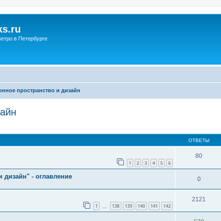
s.ru
етро в Петербурге
нное пространство и дизайн
зайн
ОТВЕТЫ
80
1
2
3
4
5
6
дизайн" - оглавление
0
2121
1
138
139
140
141
142
…