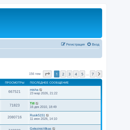
Регистрация
Вход
Страница
1
из
7
1
2
3
4
5
7
След.
156 тем
…
ПРОСМОТРЫ
ПОСЛЕДНЕЕ СООБЩЕНИЕ
misha
667521
23 мар 2026, 21:22
Till
71823
16 дек 2010, 18:49
Rusik5151
2080716
11 июн 2026, 14:10
GelezinisVilkas