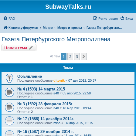
SubwayTalks.ru
FAQ
Регистрация
Вход
К списку форумов
Метро
Метро и пресса
Газета Петербургского Метрополитена
Газета Петербургского Метрополитена
Новая тема
1
2
3
След.
70 тем
Темы
Объявление
Последнее сообщение
djtonik
«
07 дек 2012, 20:37
№ 4 (1593) 14 марта 2015
Последнее сообщение
в40
«
05 апр 2015, 22:58
Ответы:
1
№ 3 (1592) 28 февраля 2015г.
Последнее сообщение
в40
«
18 мар 2015, 09:44
Ответы:
2
№ 17 (1588) 14 декабря 2014г.
Последнее сообщение
miha
«
14 мар 2015, 15:15
№ 16 (1587) 29 ноября 2014 г.
Последнее сообщение
miha
«
11 дек 2014, 16:56