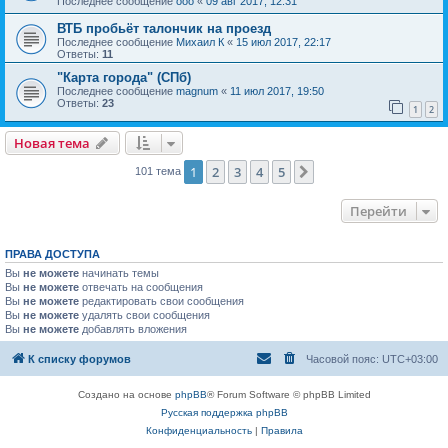
Последнее сообщение
ooo
«
09 авг 2017, 12:31
ВТБ пробьёт талончик на проезд
Последнее сообщение
Михаил К
«
15 июл 2017, 22:17
Ответы:
11
"Карта города" (СПб)
Последнее сообщение
magnum
«
11 июл 2017, 19:50
Ответы:
23
1
2
Новая тема
1
2
3
4
5
След.
101 тема
Перейти
ПРАВА ДОСТУПА
Вы
не можете
начинать темы
Вы
не можете
отвечать на сообщения
Вы
не можете
редактировать свои сообщения
Вы
не можете
удалять свои сообщения
Вы
не можете
добавлять вложения
К списку форумов
Часовой пояс:
UTC+03:00
Создано на основе
phpBB
® Forum Software © phpBB Limited
Русская поддержка phpBB
Конфиденциальность
|
Правила