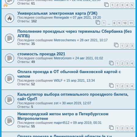
Ответы:
61
1
2
3
4
5
Универсальная электронная карта (УЭК)
Последнее сообщение
Renegade
«
07 дек 2021, 19:20
Ответы:
162
1
8
9
10
11
…
Пополнение проездных через терминалы Сбербанка (без
АППБ)
Последнее сообщение
Metroschemes
«
28 окт 2021, 10:17
Ответы:
35
1
2
3
стоимость проезда 2021
Последнее сообщение
MetroGnom
«
24 авг 2021, 01:02
Ответы:
49
1
2
3
4
Оплата проезда в ОТ обычной банковской картой с
чипом
Последнее сообщение
W0LF
«
15 апр 2021, 13:34
Ответы:
52
1
2
3
4
Калькулятор выбора оптимального проездного билета,
сайт ОргП
Последнее сообщение
zet
«
30 июл 2019, 12:07
Ответы:
5
Нижегородский жетон метро в Петербургском
Метрополитене
Последнее сообщение
major4512
«
09 апр 2019, 00:31
Ответы:
55
1
2
3
4
Оплата проезда в Ленинградской области (в т.ч.