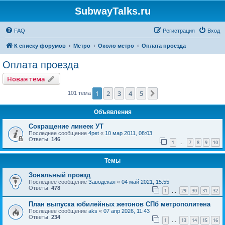
SubwayTalks.ru
FAQ
Регистрация
Вход
К списку форумов
Метро
Около метро
Оплата проезда
Оплата проезда
Новая тема
1
2
3
4
5
След.
101 тема
Объявления
Сокращение линеек УТ
Последнее сообщение
4pet
«
10 мар 2011, 08:03
Ответы:
146
1
7
8
9
10
…
Темы
Зональный проезд
Последнее сообщение
Заводская
«
04 май 2021, 15:55
Ответы:
478
1
29
30
31
32
…
План выпуска юбилейных жетонов СПб метрополитена
Последнее сообщение
aks
«
07 апр 2026, 11:43
Ответы:
234
1
13
14
15
16
…