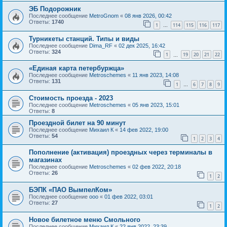
ЭБ Подорожник
Последнее сообщение
MetroGnom
«
08 янв 2026, 00:42
Ответы:
1740
1
114
115
116
117
…
Турникеты станций. Типы и виды
Последнее сообщение
Dima_RF
«
02 дек 2025, 16:42
Ответы:
324
1
19
20
21
22
…
«Единая карта петербуржца»
Последнее сообщение
Metroschemes
«
11 янв 2023, 14:08
Ответы:
131
1
6
7
8
9
…
Стоимость проезда - 2023
Последнее сообщение
Metroschemes
«
05 янв 2023, 15:01
Ответы:
8
Проездной билет на 90 минут
Последнее сообщение
Михаил К
«
14 фев 2022, 19:00
Ответы:
54
1
2
3
4
Пополнение (активация) проездных через терминалы в
магазинах
Последнее сообщение
Metroschemes
«
02 фев 2022, 20:18
Ответы:
26
1
2
БЭПК «ПАО ВымпелКом»
Последнее сообщение
ooo
«
01 фев 2022, 03:01
Ответы:
27
1
2
Новое билетное меню Смольного
Последнее сообщение
Михаил К
«
22 янв 2022, 23:39