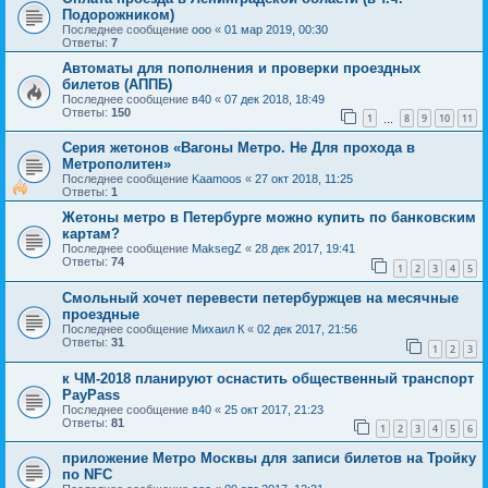
Подорожником)
Последнее сообщение
ooo
«
01 мар 2019, 00:30
Ответы:
7
Автоматы для пополнения и проверки проездных
билетов (АППБ)
Последнее сообщение
в40
«
07 дек 2018, 18:49
Ответы:
150
1
8
9
10
11
…
Серия жетонов «Вагоны Метро. Не Для прохода в
Метрополитен»
Последнее сообщение
Kaamoos
«
27 окт 2018, 11:25
Ответы:
1
Жетоны метро в Петербурге можно купить по банковским
картам?
Последнее сообщение
MaksegZ
«
28 дек 2017, 19:41
Ответы:
74
1
2
3
4
5
Смольный хочет перевести петербуржцев на месячные
проездные
Последнее сообщение
Михаил К
«
02 дек 2017, 21:56
Ответы:
31
1
2
3
к ЧМ-2018 планируют оснастить общественный транспорт
PayPass
Последнее сообщение
в40
«
25 окт 2017, 21:23
Ответы:
81
1
2
3
4
5
6
приложение Метро Москвы для записи билетов на Тройку
по NFC