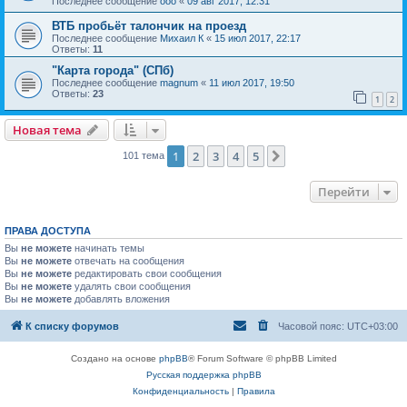
Последнее сообщение
ooo
«
09 авг 2017, 12:31
ВТБ пробьёт талончик на проезд
Последнее сообщение
Михаил К
«
15 июл 2017, 22:17
Ответы:
11
"Карта города" (СПб)
Последнее сообщение
magnum
«
11 июл 2017, 19:50
Ответы:
23
1
2
Новая тема
1
2
3
4
5
След.
101 тема
Перейти
ПРАВА ДОСТУПА
Вы
не можете
начинать темы
Вы
не можете
отвечать на сообщения
Вы
не можете
редактировать свои сообщения
Вы
не можете
удалять свои сообщения
Вы
не можете
добавлять вложения
К списку форумов
Часовой пояс:
UTC+03:00
Создано на основе
phpBB
® Forum Software © phpBB Limited
Русская поддержка phpBB
Конфиденциальность
|
Правила