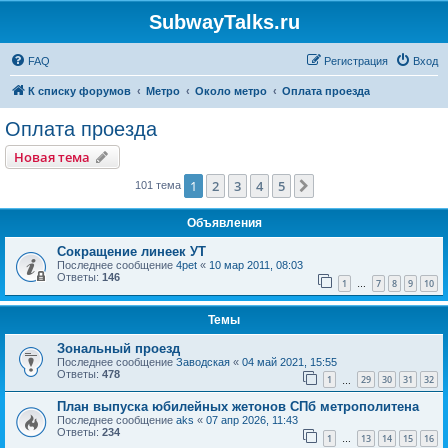
SubwayTalks.ru
FAQ
Регистрация
Вход
К списку форумов
Метро
Около метро
Оплата проезда
Оплата проезда
Новая тема
1
2
3
4
5
След.
101 тема
Объявления
Сокращение линеек УТ
Последнее сообщение
4pet
«
10 мар 2011, 08:03
Ответы:
146
1
7
8
9
10
…
Темы
Зональный проезд
Последнее сообщение
Заводская
«
04 май 2021, 15:55
Ответы:
478
1
29
30
31
32
…
План выпуска юбилейных жетонов СПб метрополитена
Последнее сообщение
aks
«
07 апр 2026, 11:43
Ответы:
234
1
13
14
15
16
…