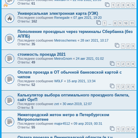
Ответы:
61
1
2
3
4
5
Универсальная электронная карта (УЭК)
Последнее сообщение
Renegade
«
07 дек 2021, 19:20
Ответы:
162
1
8
9
10
11
…
Пополнение проездных через терминалы Сбербанка (без
АППБ)
Последнее сообщение
Metroschemes
«
28 окт 2021, 10:17
Ответы:
35
1
2
3
стоимость проезда 2021
Последнее сообщение
MetroGnom
«
24 авг 2021, 01:02
Ответы:
49
1
2
3
4
Оплата проезда в ОТ обычной банковской картой с
чипом
Последнее сообщение
W0LF
«
15 апр 2021, 13:34
Ответы:
52
1
2
3
4
Калькулятор выбора оптимального проездного билета,
сайт ОргП
Последнее сообщение
zet
«
30 июл 2019, 12:07
Ответы:
5
Нижегородский жетон метро в Петербургском
Метрополитене
Последнее сообщение
major4512
«
09 апр 2019, 00:31
Ответы:
55
1
2
3
4
Оплата проезда в Ленинградской области (в т.ч.