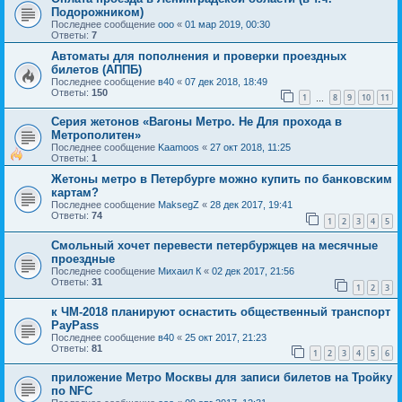
Подорожником)
Последнее сообщение
ooo
«
01 мар 2019, 00:30
Ответы:
7
Автоматы для пополнения и проверки проездных
билетов (АППБ)
Последнее сообщение
в40
«
07 дек 2018, 18:49
Ответы:
150
1
8
9
10
11
…
Серия жетонов «Вагоны Метро. Не Для прохода в
Метрополитен»
Последнее сообщение
Kaamoos
«
27 окт 2018, 11:25
Ответы:
1
Жетоны метро в Петербурге можно купить по банковским
картам?
Последнее сообщение
MaksegZ
«
28 дек 2017, 19:41
Ответы:
74
1
2
3
4
5
Смольный хочет перевести петербуржцев на месячные
проездные
Последнее сообщение
Михаил К
«
02 дек 2017, 21:56
Ответы:
31
1
2
3
к ЧМ-2018 планируют оснастить общественный транспорт
PayPass
Последнее сообщение
в40
«
25 окт 2017, 21:23
Ответы:
81
1
2
3
4
5
6
приложение Метро Москвы для записи билетов на Тройку
по NFC