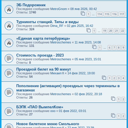
ЭБ Подорожник
Последнее сообщение
MetroGnom
«
08 янв 2026, 00:42
Ответы:
1740
1
114
115
116
117
…
Турникеты станций. Типы и виды
Последнее сообщение
Dima_RF
«
02 дек 2025, 16:42
Ответы:
324
1
19
20
21
22
…
«Единая карта петербуржца»
Последнее сообщение
Metroschemes
«
11 янв 2023, 14:08
Ответы:
131
1
6
7
8
9
…
Стоимость проезда - 2023
Последнее сообщение
Metroschemes
«
05 янв 2023, 15:01
Ответы:
8
Проездной билет на 90 минут
Последнее сообщение
Михаил К
«
14 фев 2022, 19:00
Ответы:
54
1
2
3
4
Пополнение (активация) проездных через терминалы в
магазинах
Последнее сообщение
Metroschemes
«
02 фев 2022, 20:18
Ответы:
26
1
2
БЭПК «ПАО ВымпелКом»
Последнее сообщение
ooo
«
01 фев 2022, 03:01
Ответы:
27
1
2
Новое билетное меню Смольного
Последнее сообщение
Михаил К
«
22 янв 2022, 23:39