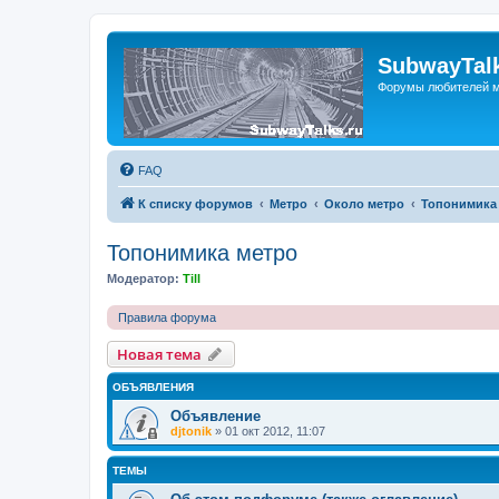
SubwayTalk
Форумы любителей м
FAQ
К списку форумов
Метро
Около метро
Топонимика
Топонимика метро
Модератор:
Till
Правила форума
Новая тема
ОБЪЯВЛЕНИЯ
Объявление
djtonik
»
01 окт 2012, 11:07
ТЕМЫ