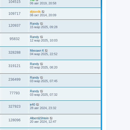
104515
06 авг 2019, 20:58
djtonik
109717
06 окт 2014, 20:09
Randy
120937
15 мар 2025, 09:28
Randy
95832
12 мар 2025, 10:03
Михаил К
328288
04 мар 2025, 22:52
Randy
319121
03 мар 2025, 08:20
Randy
236499
03 мар 2025, 07:45
Randy
77793
03 мар 2025, 07:32
в40
327923
28 авг 2024, 23:32
Albert&Shtein
128096
20 авг 2024, 12:47