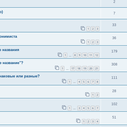
2
о)
7
33
1
2
3
понимиста
36
1
2
3
р названия
179
1
8
9
10
11
12
…
е название"?
308
1
17
18
19
20
21
…
инаковые или разные?
111
1
4
5
6
7
8
…
28
1
2
102
1
3
4
5
6
7
…
51
1
2
3
4