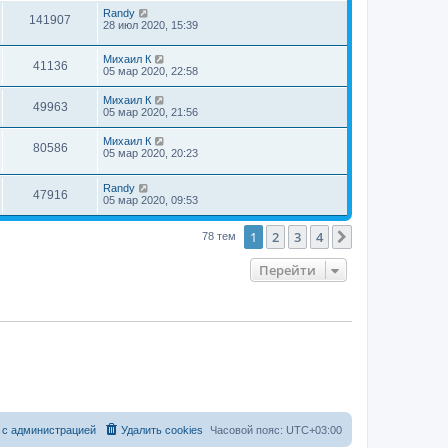
Randy
141907
28 июл 2020, 15:39
Михаил К
41136
05 мар 2020, 22:58
Михаил К
49963
05 мар 2020, 21:56
Михаил К
80586
05 мар 2020, 20:23
Randy
47916
05 мар 2020, 09:53
1
2
3
4
След.
78 тем
Перейти
 с администрацией
Удалить cookies
Часовой пояс:
UTC+03:00