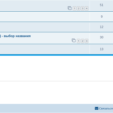
51
1
2
3
4
9
12
 - выбор названия
30
1
2
3
13
Связаться