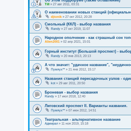
Об этом подфоруме (также оглавление)
Till
»
27 авг 2011, 03:31
О наименовании новых станций (официальн
djtonik
»
27 окт 2012, 20:28
Смольный (ККЛ) - выбор названия
Randy
»
27 окт 2019, 11:07
Народное ополчение - как страшный сон то
Alien2001
»
02 апр 2021, 15:01
Горный институт (Большой проспект) - выбо
Randy
»
20 янв 2013, 20:13
А что значит: "удачное название", "неудачно
Пумяух**
»
21 янв 2012, 15:17
Названия станций пересадочных узлов - од
kot
»
29 авг 2011, 20:50
Броневая - выбор названия
Randy
»
17 июл 2018, 12:40
Лиговский проспект II. Варианты названия.
Пумяух**
»
07 июн 2012, 14:51
Театральная - альтернативное название
Адмирал
»
11 ноя 2019, 15:18