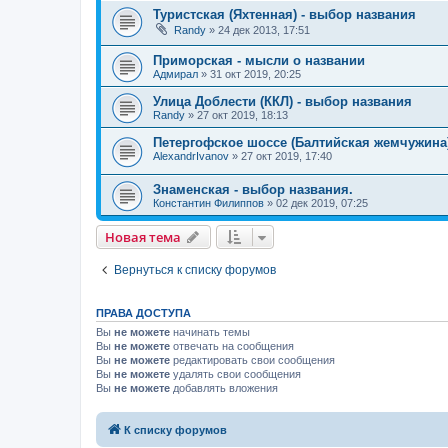
Туристская (Яхтенная) - выбор названия
Randy
»
24 дек 2013, 17:51
Приморская - мысли о названии
Адмирал
»
31 окт 2019, 20:25
Улица Доблести (ККЛ) - выбор названия
Randy
»
27 окт 2019, 18:13
Петергофское шоссе (Балтийская жемчужина)
AlexandrIvanov
»
27 окт 2019, 17:40
Знаменская - выбор названия.
Константин Филиппов
»
02 дек 2019, 07:25
Новая тема
Вернуться к списку форумов
ПРАВА ДОСТУПА
Вы
не можете
начинать темы
Вы
не можете
отвечать на сообщения
Вы
не можете
редактировать свои сообщения
Вы
не можете
удалять свои сообщения
Вы
не можете
добавлять вложения
К списку форумов