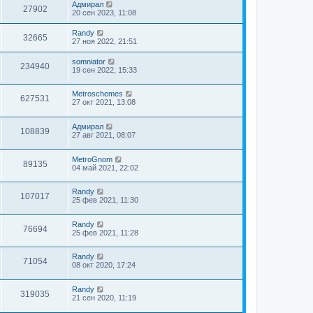
Адмирал
27902
20 сен 2023, 11:08
Randy
32665
27 ноя 2022, 21:51
somniator
234940
19 сен 2022, 15:33
Metroschemes
627531
27 окт 2021, 13:08
Адмирал
108839
27 авг 2021, 08:07
MetroGnom
89135
04 май 2021, 22:02
Randy
107017
25 фев 2021, 11:30
Randy
76694
25 фев 2021, 11:28
Randy
71054
08 окт 2020, 17:24
Randy
319035
21 сен 2020, 11:19