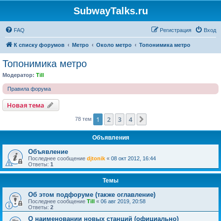
SubwayTalks.ru
FAQ
Регистрация
Вход
К списку форумов
Метро
Около метро
Топонимика метро
Топонимика метро
Модератор:
Till
Правила форума
Новая тема
1
2
3
4
След.
78 тем
Объявления
Объявление
Последнее сообщение
djtonik
«
08 окт 2012, 16:44
Ответы:
1
Темы
Об этом подфоруме (также оглавление)
Последнее сообщение
Till
«
06 авг 2019, 20:58
Ответы:
2
О наименовании новых станций (официально)