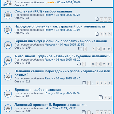
Последнее сообщение
djtonik
«
06 окт 2014, 20:09
Ответы:
7
Смольный (ККЛ) - выбор названия
Последнее сообщение
Randy
«
15 мар 2025, 09:28
Ответы:
33
1
2
3
Народное ополчение - как страшный сон топонимиста
Последнее сообщение
Randy
«
12 мар 2025, 10:03
Ответы:
36
1
2
3
Горный институт (Большой проспект) - выбор названия
Последнее сообщение
Михаил К
«
04 мар 2025, 22:52
Ответы:
179
1
9
10
11
12
…
А что значит: "удачное название", "неудачное название"?
Последнее сообщение
Randy
«
03 мар 2025, 08:20
Ответы:
308
1
18
19
20
21
…
Названия станций пересадочных узлов - одинаковые или
разные?
Последнее сообщение
Randy
«
03 мар 2025, 07:45
Ответы:
111
1
5
6
7
8
…
Броневая - выбор названия
Последнее сообщение
Randy
«
03 мар 2025, 07:32
Ответы:
28
1
2
Лиговский проспект II. Варианты названия.
Последнее сообщение
в40
«
28 авг 2024, 23:32
Ответы:
102
1
4
5
6
7
…