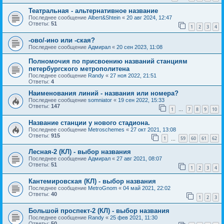
Театральная - альтернативное название
Последнее сообщение
Albert&Shtein
«
20 авг 2024, 12:47
Ответы:
51
1
2
3
4
-ово/-ино или -ская?
Последнее сообщение
Адмирал
«
20 сен 2023, 11:08
Полномочия по присвоению названий станциям
петербургского метрополитена
Последнее сообщение
Randy
«
27 ноя 2022, 21:51
Ответы:
4
Наименования линий - названия или номера?
Последнее сообщение
somniator
«
19 сен 2022, 15:33
Ответы:
147
1
7
8
9
10
…
Название станции у нового стадиона.
Последнее сообщение
Metroschemes
«
27 окт 2021, 13:08
Ответы:
915
1
59
60
61
62
…
Лесная-2 (КЛ) - выбор названия
Последнее сообщение
Адмирал
«
27 авг 2021, 08:07
Ответы:
51
1
2
3
4
Кантемировская (КЛ) - выбор названия
Последнее сообщение
MetroGnom
«
04 май 2021, 22:02
Ответы:
40
1
2
3
Большой проспект-2 (КЛ) - выбор названия
Последнее сообщение
Randy
«
25 фев 2021, 11:30
Ответы:
50