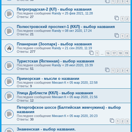
1
2
3
4
Петроградская-2 (КЛ) - выбор названия
Последнее сообщение
Randy
«
25 фев 2021, 11:28
Ответы:
27
1
2
Полюстровский проспект-1 (ККЛ) - выбор названия
Последнее сообщение
Randy
«
08 окт 2020, 17:24
Ответы:
21
1
2
Планерная (Зоопарк) - выбор названия
Последнее сообщение
Randy
«
21 сен 2020, 11:19
Ответы:
277
1
16
17
18
19
…
Туристская (Яхтенная) - выбор названия
Последнее сообщение
Randy
«
28 июл 2020, 15:39
Ответы:
51
1
2
3
4
Приморская - мысли о названии
Последнее сообщение
Михаил К
«
05 мар 2020, 22:58
Ответы:
9
Улица Доблести (ККЛ) - выбор названия
Последнее сообщение
Михаил К
«
05 мар 2020, 21:56
Ответы:
12
Петергофское шоссе (Балтийская жемчужина) - выбор
названия
Последнее сообщение
Михаил К
«
05 мар 2020, 20:23
Ответы:
30
1
2
3
Знаменская - выбор названия.