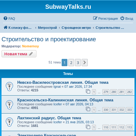
SubwayTalks.ru
FAQ
Регистрация
Вход
К списку форумов
Метрострой
Строящееся метро
Строительство и проектирование
Строительство и проектирование
Модератор:
Nomernoy
Новая тема
1
2
3
След.
51 тема
Темы
Невско-Василеостровская линия. Общая тема
Последнее сообщение
Ignat
«
07 авг 2026, 17:34
Ответы:
4215
1
279
280
281
282
…
Красносельско-Калининская линия. Общая тема
Последнее сообщение
Icefer
«
07 авг 2026, 04:13
Ответы:
4991
1
330
331
332
333
…
Лахтинский радиус. Общая тема
Последнее сообщение
Icefer
«
21 янв 2026, 03:13
Ответы:
1681
1
110
111
112
113
…
Электродепо Красносельское