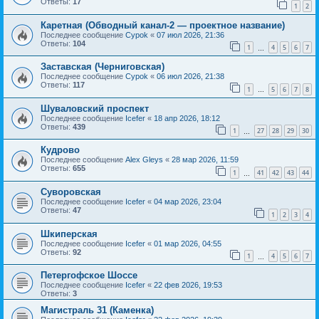
Ответы:
17
1
2
Каретная (Обводный канал-2 — проектное название)
Последнее сообщение
Cypok
«
07 июл 2026, 21:36
Ответы:
104
1
4
5
6
7
…
Заставская (Черниговская)
Последнее сообщение
Cypok
«
06 июл 2026, 21:38
Ответы:
117
1
5
6
7
8
…
Шуваловский проспект
Последнее сообщение
Icefer
«
18 апр 2026, 18:12
Ответы:
439
1
27
28
29
30
…
Кудрово
Последнее сообщение
Alex Gleys
«
28 мар 2026, 11:59
Ответы:
655
1
41
42
43
44
…
Суворовская
Последнее сообщение
Icefer
«
04 мар 2026, 23:04
Ответы:
47
1
2
3
4
Шкиперская
Последнее сообщение
Icefer
«
01 мар 2026, 04:55
Ответы:
92
1
4
5
6
7
…
Петергофское Шоссе
Последнее сообщение
Icefer
«
22 фев 2026, 19:53
Ответы:
3
Магистраль 31 (Каменка)