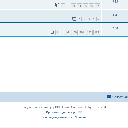
243
1
13
14
15
16
17
…
64
1
2
3
4
5
1536
1
99
100
101
102
103
…
Связаться
Создано на основе
phpBB
® Forum Software © phpBB Limited
Русская поддержка phpBB
Конфиденциальность
|
Правила