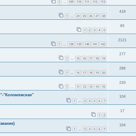
1
109
110
111
112
113
…
418
1
24
25
26
27
28
…
65
1
2
3
4
5
2121
1
138
139
140
141
142
…
277
1
15
16
17
18
19
…
286
1
16
17
18
19
20
…
220
1
11
12
13
14
15
…
т"-"Коломяжская"
104
1
3
4
5
6
7
…
17
1
2
звание)
104
1
3
4
5
6
7
…