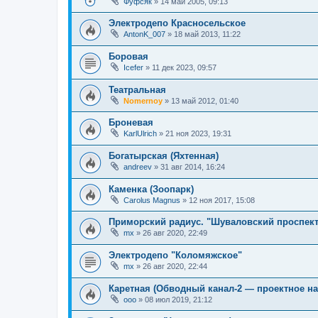
Фуфсяк
»
14 май 2005, 09:13
Электродепо Красносельское
AntonK_007
»
18 май 2013, 11:22
Боровая
Icefer
»
11 дек 2023, 09:57
Театральная
Nomernoy
»
13 май 2012, 01:40
Броневая
KarlUlrich
»
21 ноя 2023, 19:31
Богатырская (Яхтенная)
andreev
»
31 авг 2014, 16:24
Каменка (Зоопарк)
Carolus Magnus
»
12 ноя 2017, 15:08
Приморский радиус. "Шуваловский проспек
mx
»
26 авг 2020, 22:49
Электродепо "Коломяжское"
mx
»
26 авг 2020, 22:44
Каретная (Обводный канал-2 — проектное на
ooo
»
08 июл 2019, 21:12