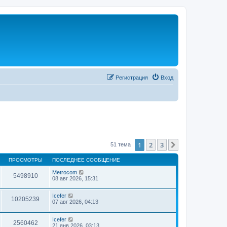
Регистрация
Вход
1
2
3
След.
51 тема
ПРОСМОТРЫ
ПОСЛЕДНЕЕ СООБЩЕНИЕ
Metrocom
5498910
08 авг 2026, 15:31
Icefer
10205239
07 авг 2026, 04:13
Icefer
2560462
21 янв 2026, 03:13