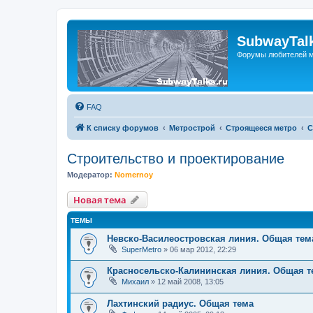
SubwayTalk
Форумы любителей м
FAQ
К списку форумов
Метрострой
Строящееся метро
С
Строительство и проектирование
Модератор:
Nomernoy
Новая тема
ТЕМЫ
Невско-Василеостровская линия. Общая тем
SuperMetro
»
06 мар 2012, 22:29
Красносельско-Калининская линия. Общая т
Михаил
»
12 май 2008, 13:05
Лахтинский радиус. Общая тема