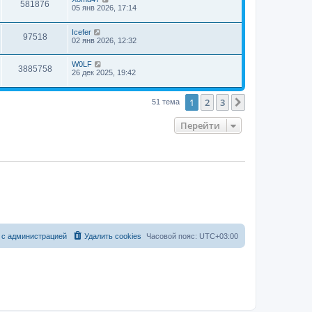
581876
05 янв 2026, 17:14
Icefer
97518
02 янв 2026, 12:32
W0LF
3885758
26 дек 2025, 19:42
1
2
3
След.
51 тема
Перейти
 с администрацией
Удалить cookies
Часовой пояс:
UTC+03:00