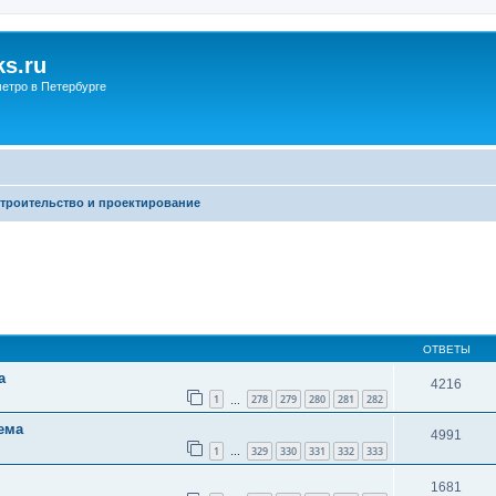
s.ru
етро в Петербурге
троительство и проектирование
ОТВЕТЫ
а
4216
1
278
279
280
281
282
…
ема
4991
1
329
330
331
332
333
…
1681