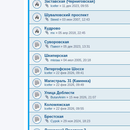
Заставская (Черниговская)
Icefer
»
11 дек 2023, 09:55
Шуваловский проспект
Steed
»
03 июн 2007, 12:43
Кудрово
mx
»
05 апр 2018, 22:45
Суворовская
Павел
»
05 дек 2023, 13:31
Шкиперская
mistaa
»
04 июл 2005, 20:18
Петергофское Шоссе
Icefer
»
22 фев 2026, 09:41
Магистраль 31 (Каменка)
Icefer
»
22 фев 2026, 09:49
Улица Доблести
ButanAnim
»
15 янв 2026, 21:07
Коломяжская
Icefer
»
22 фев 2026, 09:55
Брестская
Cypok
»
29 ноя 2024, 18:23