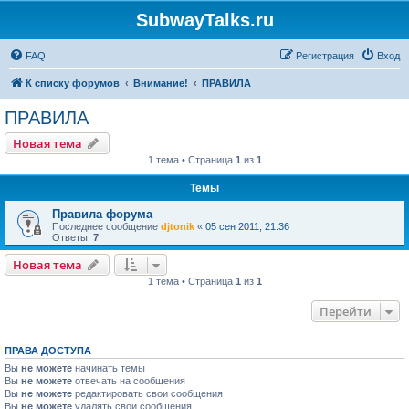
SubwayTalks.ru
FAQ
Регистрация
Вход
К списку форумов
Внимание!
ПРАВИЛА
ПРАВИЛА
Новая тема
1 тема • Страница
1
из
1
Темы
Правила форума
Последнее сообщение
djtonik
«
05 сен 2011, 21:36
Ответы:
7
Новая тема
1 тема • Страница
1
из
1
Перейти
ПРАВА ДОСТУПА
Вы
не можете
начинать темы
Вы
не можете
отвечать на сообщения
Вы
не можете
редактировать свои сообщения
Вы
не можете
удалять свои сообщения