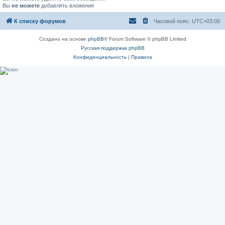
Вы
не можете
добавлять вложения
К списку форумов
Часовой пояс:
UTC+03:00
Создано на основе
phpBB
® Forum Software © phpBB Limited
Русская поддержка phpBB
Конфиденциальность
|
Правила