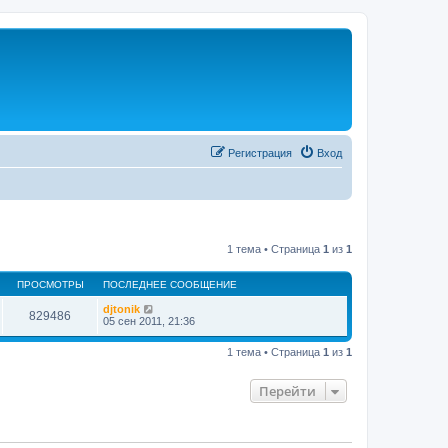
Регистрация
Вход
1 тема • Страница
1
из
1
ПРОСМОТРЫ
ПОСЛЕДНЕЕ СООБЩЕНИЕ
djtonik
829486
05 сен 2011, 21:36
1 тема • Страница
1
из
1
Перейти