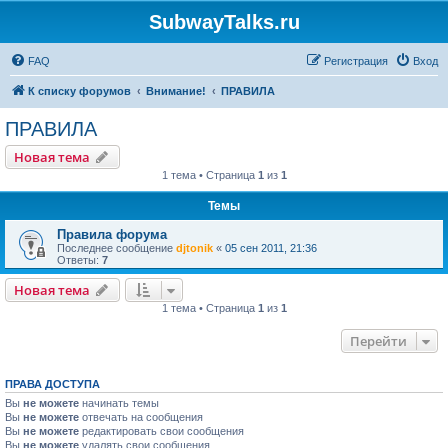
SubwayTalks.ru
FAQ
Регистрация
Вход
К списку форумов
Внимание!
ПРАВИЛА
ПРАВИЛА
Новая тема
1 тема • Страница
1
из
1
Темы
Правила форума
Последнее сообщение
djtonik
«
05 сен 2011, 21:36
Ответы:
7
Новая тема
1 тема • Страница
1
из
1
Перейти
ПРАВА ДОСТУПА
Вы
не можете
начинать темы
Вы
не можете
отвечать на сообщения
Вы
не можете
редактировать свои сообщения
Вы
не можете
удалять свои сообщения