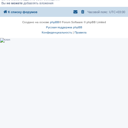
Вы
не можете
добавлять вложения
К списку форумов
Часовой пояс:
UTC+03:00
Создано на основе
phpBB
® Forum Software © phpBB Limited
Русская поддержка phpBB
Конфиденциальность
|
Правила