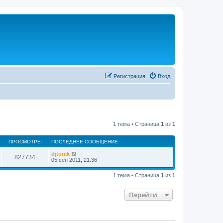
Регистрация
Вход
1 тема • Страница
1
из
1
ПРОСМОТРЫ
ПОСЛЕДНЕЕ СООБЩЕНИЕ
djtonik
827734
05 сен 2011, 21:36
1 тема • Страница
1
из
1
Перейти