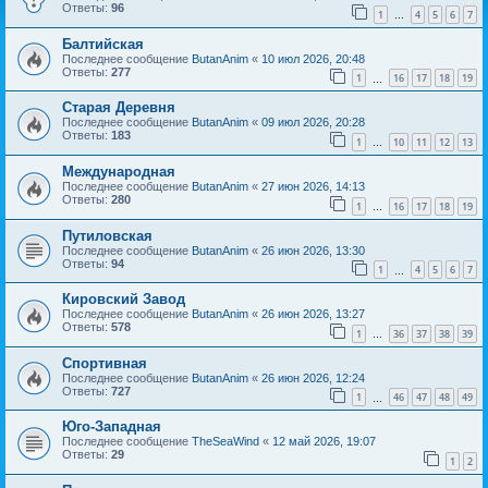
Ответы:
96
1
4
5
6
7
…
Балтийская
Последнее сообщение
ButanAnim
«
10 июл 2026, 20:48
Ответы:
277
1
16
17
18
19
…
Старая Деревня
Последнее сообщение
ButanAnim
«
09 июл 2026, 20:28
Ответы:
183
1
10
11
12
13
…
Международная
Последнее сообщение
ButanAnim
«
27 июн 2026, 14:13
Ответы:
280
1
16
17
18
19
…
Путиловская
Последнее сообщение
ButanAnim
«
26 июн 2026, 13:30
Ответы:
94
1
4
5
6
7
…
Кировский Завод
Последнее сообщение
ButanAnim
«
26 июн 2026, 13:27
Ответы:
578
1
36
37
38
39
…
Спортивная
Последнее сообщение
ButanAnim
«
26 июн 2026, 12:24
Ответы:
727
1
46
47
48
49
…
Юго-Западная
Последнее сообщение
TheSeaWind
«
12 май 2026, 19:07
Ответы:
29
1
2