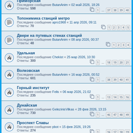
Приморская
Последнее сообщение
ButanAnim
«
02 май 2026, 18:26
Ответы:
598
1
37
38
39
40
…
Топонимика станций метро
Последнее сообщение
apro1968
«
11 апр 2026, 09:11
Ответы:
70
1
2
3
4
5
Двери на путевых стенах станций
Последнее сообщение
ButanAnim
«
08 апр 2026, 00:37
Ответы:
48
1
2
3
4
Удельная
Последнее сообщение
Chekist
«
25 мар 2026, 10:30
Ответы:
300
1
18
19
20
21
…
Волковская
Последнее сообщение
ButanAnim
«
16 мар 2026, 00:52
Ответы:
601
1
38
39
40
41
…
Горный институт
Последнее сообщение
Felis
«
06 мар 2026, 21:02
Ответы:
235
1
13
14
15
16
…
Дунайская
Последнее сообщение
GelezinisVilkas
«
28 фев 2026, 13:15
Ответы:
730
1
46
47
48
49
…
Проспект Славы
Последнее сообщение
pbot
«
15 фев 2026, 19:26
Ответы:
274
1
16
17
18
19
…