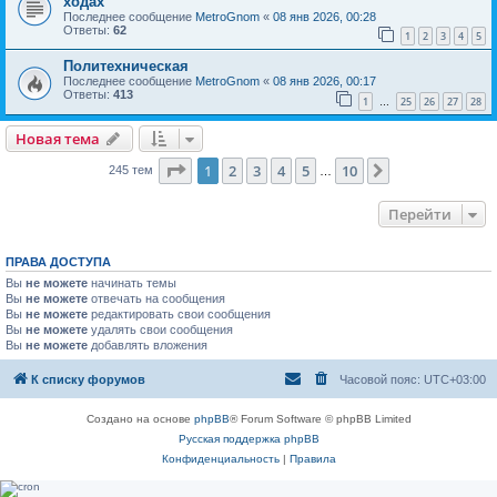
ходах
Последнее сообщение
MetroGnom
«
08 янв 2026, 00:28
Ответы:
62
1
2
3
4
5
Политехническая
Последнее сообщение
MetroGnom
«
08 янв 2026, 00:17
Ответы:
413
1
25
26
27
28
…
Новая тема
Страница
1
из
10
1
2
3
4
5
10
След.
245 тем
…
Перейти
ПРАВА ДОСТУПА
Вы
не можете
начинать темы
Вы
не можете
отвечать на сообщения
Вы
не можете
редактировать свои сообщения
Вы
не можете
удалять свои сообщения
Вы
не можете
добавлять вложения
К списку форумов
Часовой пояс:
UTC+03:00
Создано на основе
phpBB
® Forum Software © phpBB Limited
Русская поддержка phpBB
Конфиденциальность
|
Правила