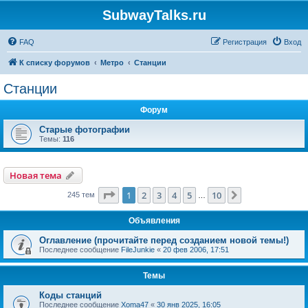
SubwayTalks.ru
FAQ
Регистрация
Вход
К списку форумов
Метро
Станции
Станции
Форум
Старые фотографии
Темы:
116
Новая тема
Страница
1
из
10
1
2
3
4
5
10
След.
245 тем
…
Объявления
Оглавление (прочитайте перед созданием новой темы!)
Последнее сообщение
FileJunkie
«
20 фев 2006, 17:51
Темы
Коды станций
Последнее сообщение
Xoma47
«
30 янв 2025, 16:05