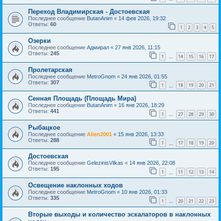
Переход Владимирская - Достоевская
Последнее сообщение
ButanAnim
«
14 фев 2026, 19:32
Ответы:
60
1
2
3
4
5
Озерки
Последнее сообщение
Адмирал
«
27 янв 2026, 11:15
Ответы:
245
1
14
15
16
17
…
Пролетарская
Последнее сообщение
MetroGnom
«
24 янв 2026, 01:55
Ответы:
307
1
18
19
20
21
…
Сенная Площадь (Площадь Мира)
Последнее сообщение
ButanAnim
«
16 янв 2026, 18:29
Ответы:
441
1
27
28
29
30
…
Рыбацкое
Последнее сообщение
Alien2001
«
15 янв 2026, 13:33
Ответы:
288
1
17
18
19
20
…
Достоевская
Последнее сообщение
GelezinisVilkas
«
14 янв 2026, 22:08
Ответы:
195
1
11
12
13
14
…
Освещение наклонных ходов
Последнее сообщение
MetroGnom
«
10 янв 2026, 01:33
Ответы:
335
1
20
21
22
23
…
Вторые выходы и количество эскалаторов в наклонных