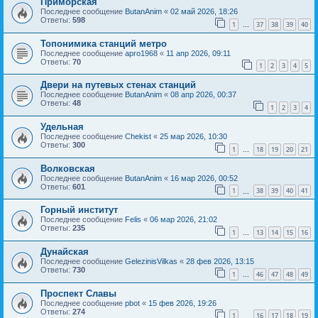
Приморская
Последнее сообщение
ButanAnim
«
02 май 2026, 18:26
Ответы:
598
1
37
38
39
40
…
Топонимика станций метро
Последнее сообщение
apro1968
«
11 апр 2026, 09:11
Ответы:
70
1
2
3
4
5
Двери на путевых стенах станций
Последнее сообщение
ButanAnim
«
08 апр 2026, 00:37
Ответы:
48
1
2
3
4
Удельная
Последнее сообщение
Chekist
«
25 мар 2026, 10:30
Ответы:
300
1
18
19
20
21
…
Волковская
Последнее сообщение
ButanAnim
«
16 мар 2026, 00:52
Ответы:
601
1
38
39
40
41
…
Горный институт
Последнее сообщение
Felis
«
06 мар 2026, 21:02
Ответы:
235
1
13
14
15
16
…
Дунайская
Последнее сообщение
GelezinisVilkas
«
28 фев 2026, 13:15
Ответы:
730
1
46
47
48
49
…
Проспект Славы
Последнее сообщение
pbot
«
15 фев 2026, 19:26
Ответы:
274
1
16
17
18
19
…