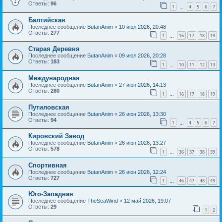
Ответы:
96
1
4
5
6
7
…
Балтийская
Последнее сообщение
ButanAnim
«
10 июл 2026, 20:48
Ответы:
277
1
16
17
18
19
…
Старая Деревня
Последнее сообщение
ButanAnim
«
09 июл 2026, 20:28
Ответы:
183
1
10
11
12
13
…
Международная
Последнее сообщение
ButanAnim
«
27 июн 2026, 14:13
Ответы:
280
1
16
17
18
19
…
Путиловская
Последнее сообщение
ButanAnim
«
26 июн 2026, 13:30
Ответы:
94
1
4
5
6
7
…
Кировский Завод
Последнее сообщение
ButanAnim
«
26 июн 2026, 13:27
Ответы:
578
1
36
37
38
39
…
Спортивная
Последнее сообщение
ButanAnim
«
26 июн 2026, 12:24
Ответы:
727
1
46
47
48
49
…
Юго-Западная
Последнее сообщение
TheSeaWind
«
12 май 2026, 19:07
Ответы:
29
1
2