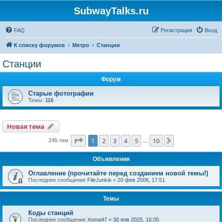
SubwayTalks.ru
FAQ
Регистрация
Вход
К списку форумов
Метро
Станции
Станции
Форум
Старые фотографии
Темы:
116
Новая тема
Страница
1
из
10
1
2
3
4
5
10
След.
245 тем
…
Объявления
Оглавление (прочитайте перед созданием новой темы!)
Последнее сообщение
FileJunkie
«
20 фев 2006, 17:51
Темы
Коды станций
Последнее сообщение
Xoma47
«
30 янв 2025, 16:05