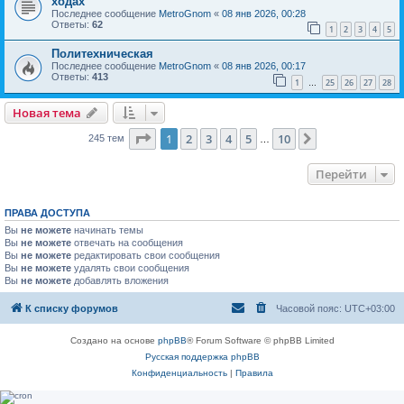
ходах
Последнее сообщение
MetroGnom
«
08 янв 2026, 00:28
Ответы:
62
1
2
3
4
5
Политехническая
Последнее сообщение
MetroGnom
«
08 янв 2026, 00:17
Ответы:
413
1
25
26
27
28
…
Новая тема
Страница
1
из
10
1
2
3
4
5
10
След.
245 тем
…
Перейти
ПРАВА ДОСТУПА
Вы
не можете
начинать темы
Вы
не можете
отвечать на сообщения
Вы
не можете
редактировать свои сообщения
Вы
не можете
удалять свои сообщения
Вы
не можете
добавлять вложения
К списку форумов
Часовой пояс:
UTC+03:00
Создано на основе
phpBB
® Forum Software © phpBB Limited
Русская поддержка phpBB
Конфиденциальность
|
Правила