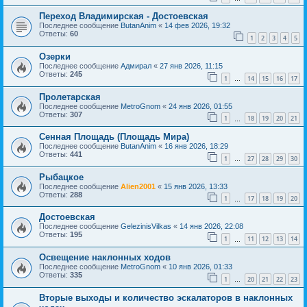
Переход Владимирская - Достоевская
Последнее сообщение
ButanAnim
«
14 фев 2026, 19:32
Ответы:
60
1
2
3
4
5
Озерки
Последнее сообщение
Адмирал
«
27 янв 2026, 11:15
Ответы:
245
1
14
15
16
17
…
Пролетарская
Последнее сообщение
MetroGnom
«
24 янв 2026, 01:55
Ответы:
307
1
18
19
20
21
…
Сенная Площадь (Площадь Мира)
Последнее сообщение
ButanAnim
«
16 янв 2026, 18:29
Ответы:
441
1
27
28
29
30
…
Рыбацкое
Последнее сообщение
Alien2001
«
15 янв 2026, 13:33
Ответы:
288
1
17
18
19
20
…
Достоевская
Последнее сообщение
GelezinisVilkas
«
14 янв 2026, 22:08
Ответы:
195
1
11
12
13
14
…
Освещение наклонных ходов
Последнее сообщение
MetroGnom
«
10 янв 2026, 01:33
Ответы:
335
1
20
21
22
23
…
Вторые выходы и количество эскалаторов в наклонных