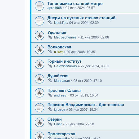
Топонимика станций метро
apro1968
»
04 июл 2024, 07:57
Двери на путевых стенах станций
NeoLife
»
04 июл 2004, 02:39
Удельная
Metroschemes
»
11 янв 2006, 02:06
Волковская
u-kot
»
20 дек 2008, 10:35
Горный институт
GelezinisVilkas
»
27 дек 2024, 09:32
Дунайская
Manhattan
»
03 окт 2019, 17:10
Проспект Славы
andreev
»
03 окт 2019, 16:54
Переход Владимирская - Достоевская
igrozov
»
03 ноя 2007, 19:34
Озерки
Олег
»
22 дек 2004, 22:50
Пролетарская
Алексей
»
04 фев 2005, 14:42