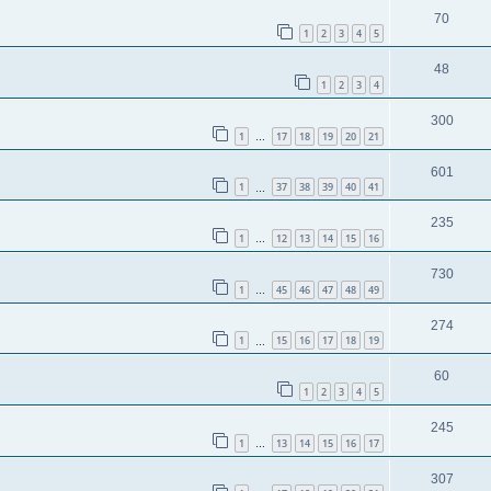
70
1
2
3
4
5
48
1
2
3
4
300
1
17
18
19
20
21
…
601
1
37
38
39
40
41
…
235
1
12
13
14
15
16
…
730
1
45
46
47
48
49
…
274
1
15
16
17
18
19
…
60
1
2
3
4
5
245
1
13
14
15
16
17
…
307