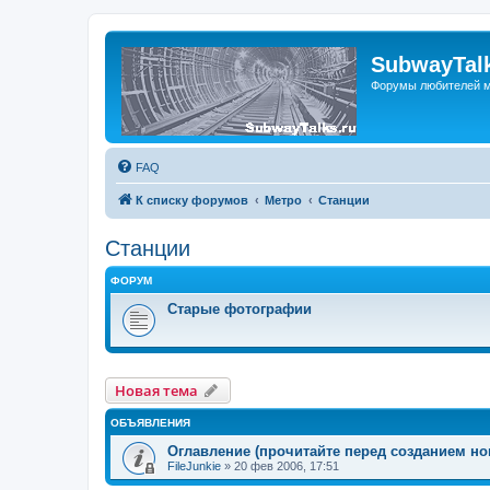
SubwayTalk
Форумы любителей м
FAQ
К списку форумов
Метро
Станции
Станции
ФОРУМ
Старые фотографии
Новая тема
ОБЪЯВЛЕНИЯ
Оглавление (прочитайте перед созданием но
FileJunkie
»
20 фев 2006, 17:51