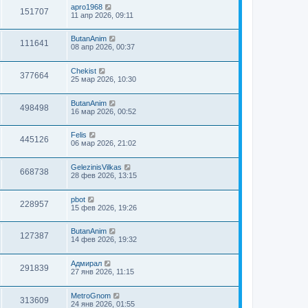
apro1968
151707
11 апр 2026, 09:11
ButanAnim
111641
08 апр 2026, 00:37
Chekist
377664
25 мар 2026, 10:30
ButanAnim
498498
16 мар 2026, 00:52
Felis
445126
06 мар 2026, 21:02
GelezinisVilkas
668738
28 фев 2026, 13:15
pbot
228957
15 фев 2026, 19:26
ButanAnim
127387
14 фев 2026, 19:32
Адмирал
291839
27 янв 2026, 11:15
MetroGnom
313609
24 янв 2026, 01:55