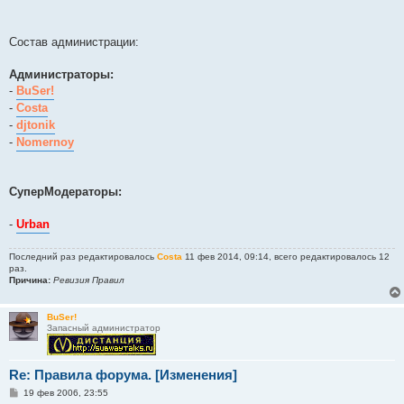
Состав администрации:
Администраторы:
-
BuSer!
-
Costa
-
djtonik
-
Nomernoy
СуперМодераторы:
-
Urban
Последний раз редактировалось
Costa
11 фев 2014, 09:14, всего редактировалось 12
раз.
Причина:
Ревизия Правил
BuSer!
Запасный администратор
Re: Правила форума. [Изменения]
С
19 фев 2006, 23:55
о