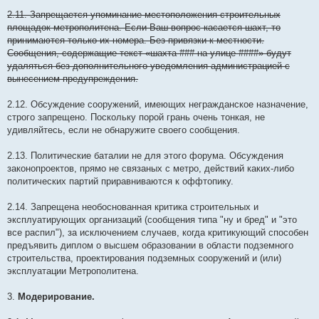
2.11. Запрещается упоминание местоположения строительных
площадок метрополитена. Если Ваш вопрос касается шахт, то
принимаются только их номера. Без привязки к местности.
Сообщения, содержащие текст «шахта ### на улице ####» будут
удаляться без дополнительного уведомления администрацией с
вынесением предупреждения.
2.12. Обсуждение сооружений, имеющих негражданское назначение,
строго запрещено. Поскольку порой грань очень тонкая, не
удивляйтесь, если не обнаружите своего сообщения.
2.13. Политические баталии не для этого форума. Обсуждения
законопроектов, прямо не связаных с метро, действий каких-либо
политических партий приравниваются к оффтопику.
2.14. Запрещена необоснованная критика строительных и
эксплуатирующих организаций (сообщения типа "ну и бред" и "это
все распил"), за исключением случаев, когда критикующий способен
предъявить диплом о высшем образовании в области подземного
строительства, проектирования подземных сооружений и (или)
эксплуатации Метрополитена.
3.
Модерирование.