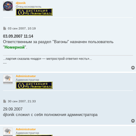
djtonik
Отец-основатель
С
03 сен 2007, 10:19
о
о
03.09.2007 11:14
б
Ответственным за раздел "Вагоны" назначен пользователь
щ
е
"
Номерной
".
н
и
е
...партия сказала «надо» — метрострой ответил «есть»...
---
Administrator
Администратор
С
30 сен 2007, 21:33
о
о
29.09.2007
б
djtonik сложил с себя полномочия администратора
щ
е
н
и
Administrator
е
Администратор