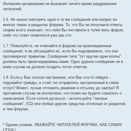
Излишнее цитирование не вызывает ничего кроме раздражения
читателей.
1.6. Не нужно повторять одно и то же сообщение или вопрос во
многих темах и разделах форума. То, что Вы не получаете ответа,
скорее всего означает, что либо Вы поставили в тупик весь форум,
либо что ответ появлялся уже раз сто.
1.7. Пожалуйста, не отвечайте в форуме на провокационные
сообщения, и не обсуждайте их, если Вы подозреваете, что они
противоречат правилам. Сообщения типа "тут кругом одни козлы"
должны быть проигнорированы вами. Одно дурное сообщение ни в
коем случае не должно плодить поток ответов.
1.8. Если у Вас плохое настроение, или Вас кто-то обидел -
подумайте трижды, а стоит ли отправлять настроченный в гневе
отлуп? Может, лучше отложить решение и отсылку до завтра? В
противном случае не исключено, что позже вы будете сожалеть о
написанном. Если хотите ругаться – используйте "личные
сообщения", IСQ или любые другие средства отличные от разделов
и тем форума.
* Одним словом, УВАЖАЙТЕ ЧИТАТЕЛЕЙ ФОРУМА, КАК САМИХ
СЕБЯ !