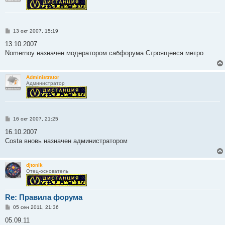
С
13 окт 2007, 15:19
о
о
13.10.2007
б
Nomernoy назначен модератором сабфорума Строящееся метро
щ
е
н
и
Administrator
е
Администратор
С
16 окт 2007, 21:25
о
о
16.10.2007
б
Costa вновь назначен администратором
щ
е
н
и
djtonik
е
Отец-основатель
Re: Правила форума
С
05 сен 2011, 21:36
о
о
05.09.11
б