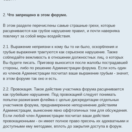
2.
Что запрещено в этом форуме.
В этом разделе перечислены самые страшные грехи, которые
расцениваются как грубое нарушение правил, и почти наверняка
повлекут за собой меры воздействия.
2.1. Выражение неприязни к кому бы то ни было, оскорбления и
грубые выражения трактуются как серьезное нарушение. Также
соблюдайте вежливость в отношении должностных лиц, о которых
Вы будете писать. Приговор выносится после жалобы пострадавшей
стороны, либо по решению Администрации форума. Если хоть один
из членов Администрации посчитал ваше выражение грубым - значит,
в этом форуме так оно и есть.
2.2. Провокация. Такое действие участника форума расценивается
как грубейшее нарушение. Под провокацией следует понимать
попытки разжигания флейма с целью дискредитации отдельных
участников форума, преднамеренное неподчинение действиям
Администрации, вынесение явно оффтопичных тем для обсуждения.
Если любой член Администрации посчитал ваши действия
провокационными - он имеет полное право пресечь их адекватными и
доступными ему методами, вплоть до закрытия доступа в форум.