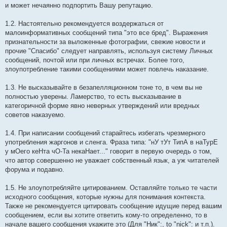
и может нечаянно подпортить Вашу репутацию.
1.2. Настоятельно рекомендуется воздержаться от
малоинформативных сообщений типа "это все бред". Выражения
признательности за выложенные фотографии, свежие новости и
прочие "Спасибо" следует направлять, используя систему Личных
сообщений, почтой или при личных встречах. Более того,
злоупотребление такими сообщениями может повлечь наказание.
1.3. Не высказывайте в безапелляционном тоне то, в чем вы не
полностью уверены. Ламерство, то есть высказывание в
категоричной форме явно неверных утверждений или вредных
советов наказуемо.
1.4. При написании сообщений старайтесь избегать чрезмерного
употребления жаргонов и сленга. Фраза типа: "нУ тУт ТипА в наТурЕ
у мОего кеНта чО-Та некаНает..." говорит в первую очередь о том,
что автор совершенно не уважает собственный язык, а уж читателей
форума и подавно.
1.5. Не злоупотребляйте цитированием. Оставляйте только те части
исходного сообщения, которые нужны для понимания контекста.
Также не рекомендуется цитировать сообщение идущие перед вашим
сообщением, если вы хотите ответить кому-то определенно, то в
начале вашего сообщения укажите это (Для "Ник":, to "niсk": и т.п.).