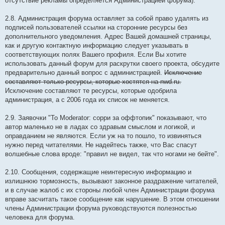
отсутствие рекламы определяется Администрацией форума).
2.8. Администрация форума оставляет за собой право удалять из
подписей пользователей ссылки на сторонние ресурсы без
дополнительного уведомления. Адрес Вашей домашней страницы,
как и другую контактную информацию следует указывать в
соответствующих полях Вашего профиля. Если Вы хотите
использовать данный форум для раскрутки своего проекта, обсудите
предварительно данный вопрос с администрацией.
Исключение
составляют только ресурсы, которые хостятся на nwd.ru.
Исключение составляют те ресурсы, которые одобрила
администрация, а с 2006 года их список не меняется.
2.9. Заявочки "To Moderator: сорри за оффтопик" показывают, что
автор маленько не в ладах со здравым смыслом и логикой, и
оправданием не являются. Если уж на то пошло, то извиняться
нужно перед читателями. Не надейтесь также, что Вас спасут
волшебные слова вроде: "правил не видел, так что ногами не бейте".
2.10. Сообщения, содержащие неинтересную информацию и
излишнюю тормозность, вызывают законное раздражение читателей,
и в случае жалоб с их стороны любой член Администрации форума
вправе засчитать такое сообщение как нарушение. В этом отношении
члены Администрации форума руководствуются полезностью
человека для форума.