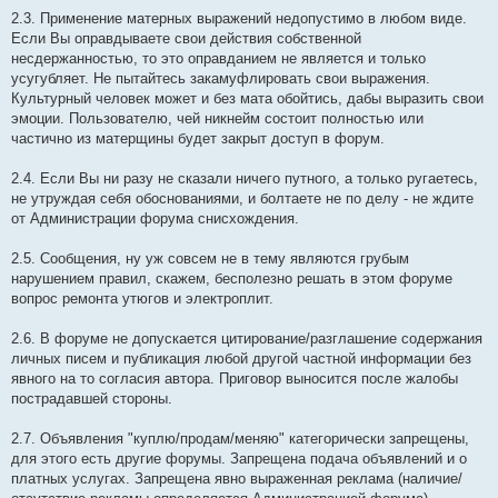
2.3. Применение матерных выражений недопустимо в любом виде.
Если Вы оправдываете свои действия собственной
несдержанностью, то это оправданием не является и только
усугубляет. Не пытайтесь закамуфлировать свои выражения.
Культурный человек может и без мата обойтись, дабы выразить свои
эмоции. Пользователю, чей никнейм состоит полностью или
частично из матерщины будет закрыт доступ в форум.
2.4. Если Вы ни разу не сказали ничего путного, а только ругаетесь,
не утруждая себя обоснованиями, и болтаете не по делу - не ждите
от Администрации форума снисхождения.
2.5. Сообщения, ну уж совсем не в тему являются грубым
нарушением правил, скажем, бесполезно решать в этом форуме
вопрос ремонта утюгов и электроплит.
2.6. В форуме не допускается цитирование/разглашение содержания
личных писем и публикация любой другой частной информации без
явного на то согласия автора. Приговор выносится после жалобы
пострадавшей стороны.
2.7. Объявления "куплю/продам/меняю" категорически запрещены,
для этого есть другие форумы. Запрещена подача объявлений и о
платных услугах. Запрещена явно выраженная реклама (наличие/