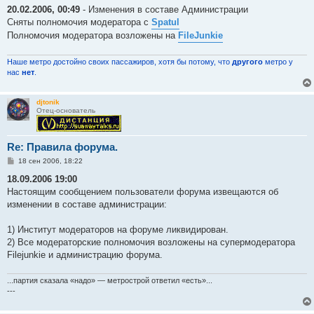
о
20.02.2006, 00:49
- Изменения в составе Администрации
б
Сняты полномочия модератора с
Spatul
щ
е
Полномочия модератора возложены на
FileJunkie
н
и
е
Наше метро достойно своих пассажиров, хотя бы потому, что
другого
метро у
нас
нет
.
djtonik
Отец-основатель
Re: Правила форума.
С
18 сен 2006, 18:22
о
о
18.09.2006 19:00
б
Настоящим сообщением пользователи форума извещаются об
щ
е
изменении в составе администрации:
н
и
е
1) Институт модераторов на форуме ликвидирован.
2) Все модераторские полномочия возложены на супермодератора
Filejunkie и администрацию форума.
...партия сказала «надо» — метрострой ответил «есть»...
---