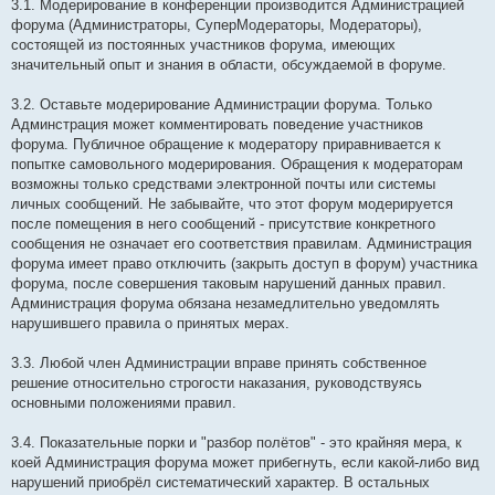
3.1. Модерирование в конференции производится Администрацией
форума (Администраторы, СуперМодераторы, Модераторы),
состоящей из постоянных участников форума, имеющих
значительный опыт и знания в области, обсуждаемой в форуме.
3.2. Оставьте модерирование Администрации форума. Только
Админстрация может комментировать поведение участников
форума. Публичное обращение к модератору приравнивается к
попытке самовольного модерирования. Обращения к модераторам
возможны только средствами электронной почты или системы
личных сообщений. Не забывайте, что этот форум модерируется
после помещения в него сообщений - присутствие конкретного
сообщения не означает его соответствия правилам. Администрация
форума имеет право отключить (закрыть доступ в форум) участника
форума, после совершения таковым нарушений данных правил.
Администрация форума обязана незамедлительно уведомлять
нарушившего правила о принятых мерах.
3.3. Любой член Администрации вправе принять собственное
решение относительно строгости наказания, руководствуясь
основными положениями правил.
3.4. Показательные порки и "разбор полётов" - это крайняя мера, к
коей Администрация форума может прибегнуть, если какой-либо вид
нарушений приобрёл систематический характер. В остальных