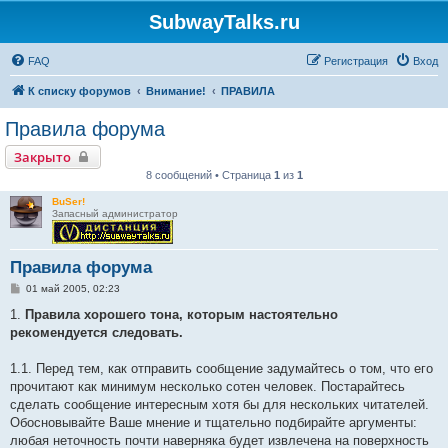
SubwayTalks.ru
FAQ
Регистрация
Вход
К списку форумов
Внимание!
ПРАВИЛА
Правила форума
Закрыто
8 сообщений • Страница
1
из
1
BuSer!
Запасный администратор
Правила форума
С
01 май 2005, 02:23
о
о
1.
Правила хорошего тона, которым настоятельно
б
рекомендуется следовать.
щ
е
н
1.1. Перед тем, как отправить сообщение задумайтесь о том, что его
и
е
прочитают как минимум несколько сотен человек. Постарайтесь
сделать сообщение интересным хотя бы для нескольких читателей.
Обосновывайте Ваше мнение и тщательно подбирайте аргументы:
любая неточность почти наверняка будет извлечена на поверхность