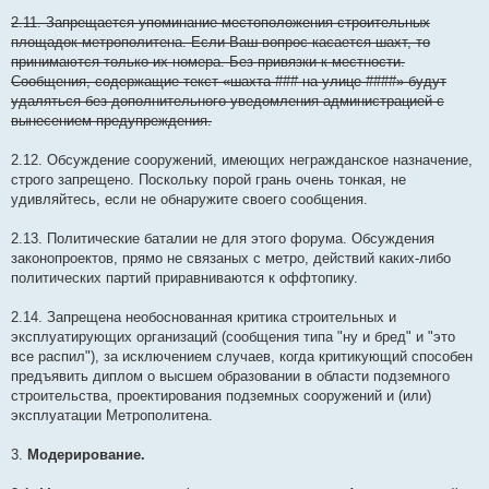
2.11. Запрещается упоминание местоположения строительных
площадок метрополитена. Если Ваш вопрос касается шахт, то
принимаются только их номера. Без привязки к местности.
Сообщения, содержащие текст «шахта ### на улице ####» будут
удаляться без дополнительного уведомления администрацией с
вынесением предупреждения.
2.12. Обсуждение сооружений, имеющих негражданское назначение,
строго запрещено. Поскольку порой грань очень тонкая, не
удивляйтесь, если не обнаружите своего сообщения.
2.13. Политические баталии не для этого форума. Обсуждения
законопроектов, прямо не связаных с метро, действий каких-либо
политических партий приравниваются к оффтопику.
2.14. Запрещена необоснованная критика строительных и
эксплуатирующих организаций (сообщения типа "ну и бред" и "это
все распил"), за исключением случаев, когда критикующий способен
предъявить диплом о высшем образовании в области подземного
строительства, проектирования подземных сооружений и (или)
эксплуатации Метрополитена.
3.
Модерирование.