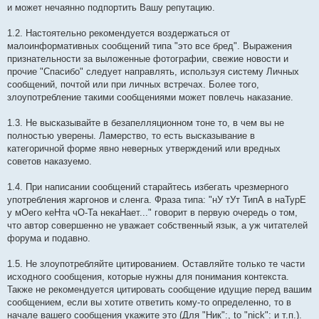
и может нечаянно подпортить Вашу репутацию.
1.2. Настоятельно рекомендуется воздержаться от
малоинформативных сообщений типа "это все бред". Выражения
признательности за выложенные фотографии, свежие новости и
прочие "Спасибо" следует направлять, используя систему Личных
сообщений, почтой или при личных встречах. Более того,
злоупотребление такими сообщениями может повлечь наказание.
1.3. Не высказывайте в безапелляционном тоне то, в чем вы не
полностью уверены. Ламерство, то есть высказывание в
категоричной форме явно неверных утверждений или вредных
советов наказуемо.
1.4. При написании сообщений старайтесь избегать чрезмерного
употребления жаргонов и сленга. Фраза типа: "нУ тУт ТипА в наТурЕ
у мОего кеНта чО-Та некаНает..." говорит в первую очередь о том,
что автор совершенно не уважает собственный язык, а уж читателей
форума и подавно.
1.5. Не злоупотребляйте цитированием. Оставляйте только те части
исходного сообщения, которые нужны для понимания контекста.
Также не рекомендуется цитировать сообщение идущие перед вашим
сообщением, если вы хотите ответить кому-то определенно, то в
начале вашего сообщения укажите это (Для "Ник":, to "niсk": и т.п.).