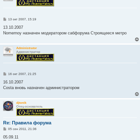
С
13 окт 2007, 15:19
о
о
13.10.2007
б
Nomernoy назначен модератором сабфорума Строящееся метро
щ
е
н
и
Administrator
е
Администратор
С
16 окт 2007, 21:25
о
о
16.10.2007
б
Costa вновь назначен администратором
щ
е
н
и
djtonik
е
Отец-основатель
Re: Правила форума
С
05 сен 2011, 21:36
о
о
05.09.11
б