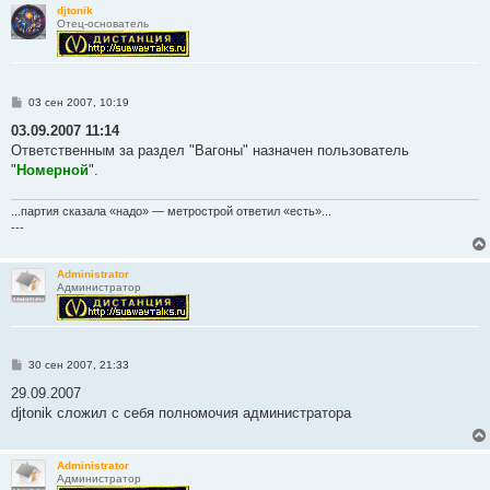
djtonik
Отец-основатель
С
03 сен 2007, 10:19
о
о
03.09.2007 11:14
б
Ответственным за раздел "Вагоны" назначен пользователь
щ
е
"
Номерной
".
н
и
е
...партия сказала «надо» — метрострой ответил «есть»...
---
Administrator
Администратор
С
30 сен 2007, 21:33
о
о
29.09.2007
б
djtonik сложил с себя полномочия администратора
щ
е
н
и
Administrator
е
Администратор