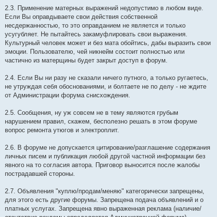
2.3. Применение матерных выражений недопустимо в любом виде.
Если Вы оправдываете свои действия собственной
несдержанностью, то это оправданием не является и только
усугубляет. Не пытайтесь закамуфлировать свои выражения.
Культурный человек может и без мата обойтись, дабы выразить свои
эмоции. Пользователю, чей никнейм состоит полностью или
частично из матерщины будет закрыт доступ в форум.
2.4. Если Вы ни разу не сказали ничего путного, а только ругаетесь,
не утруждая себя обоснованиями, и болтаете не по делу - не ждите
от Администрации форума снисхождения.
2.5. Сообщения, ну уж совсем не в тему являются грубым
нарушением правил, скажем, бесполезно решать в этом форуме
вопрос ремонта утюгов и электроплит.
2.6. В форуме не допускается цитирование/разглашение содержания
личных писем и публикация любой другой частной информации без
явного на то согласия автора. Приговор выносится после жалобы
пострадавшей стороны.
2.7. Объявления "куплю/продам/меняю" категорически запрещены,
для этого есть другие форумы. Запрещена подача объявлений и о
платных услугах. Запрещена явно выраженная реклама (наличие/