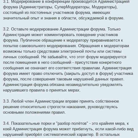
3.1. Модерирование в конференции производится Администрацией
форума (Администраторы, СуперМодераторы, Модераторы),
состоящей из постоянных участников форума, имеющих
значительный опыт и знания в области, обсуждаемой в форуме.
3.2. Оставьте модерирование Администрации форума. Только
Админстрация может комментировать поведение участников
форума. Публичное обращение к модератору приравнивается к
попытке самовольного модерирования. Обращения к модераторам
возможны только средствами электронной почты или системы
личных сообщений. Не забывайте, что этот форум модерируется
после помещения в него сообщений - присутствие конкретного
сообщения не означает его соответствия правилам. Администрация
форума имеет право отключить (закрыть доступ в форум) участника
форума, после совершения таковым нарушений данных правил.
Администрация форума обязана незамедлительно уведомлять
нарушившего правила о принятых мерах.
3.3. Любой член Администрации вправе принять собственное
решение относительно строгости наказания, руководствуясь
основными положениями правил.
3.4. Показательные порки и "разбор полётов" - это крайняя мера, к
коей Администрация форума может прибегнуть, если какой-либо вид
нарушений приобрёл систематический характер. В остальных