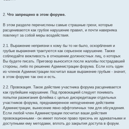
2.
Что запрещено в этом форуме.
В этом разделе перечислены самые страшные грехи, которые
расцениваются как грубое нарушение правил, и почти наверняка
повлекут за собой меры воздействия.
2.1. Выражение неприязни к кому бы то ни было, оскорбления и
грубые выражения трактуются как серьезное нарушение. Также
соблюдайте вежливость в отношении должностных лиц, о которых
Вы будете писать. Приговор выносится после жалобы пострадавшей
стороны, либо по решению Администрации форума. Если хоть один
из членов Администрации посчитал ваше выражение грубым - значит,
в этом форуме так оно и есть.
2.2. Провокация. Такое действие участника форума расценивается
как грубейшее нарушение. Под провокацией следует понимать
попытки разжигания флейма с целью дискредитации отдельных
участников форума, преднамеренное неподчинение действиям
Администрации, вынесение явно оффтопичных тем для обсуждения.
Если любой член Администрации посчитал ваши действия
провокационными - он имеет полное право пресечь их адекватными и
доступными ему методами, вплоть до закрытия доступа в форум.