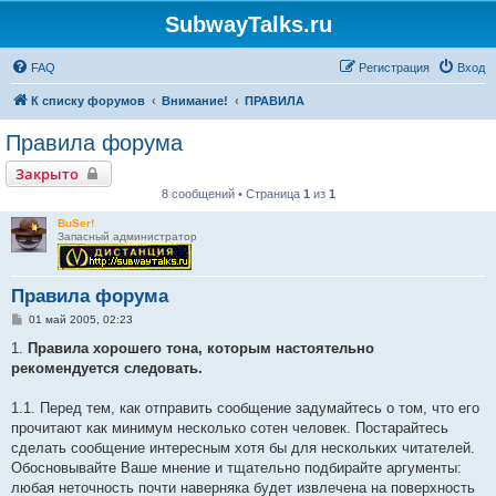
SubwayTalks.ru
FAQ
Регистрация
Вход
К списку форумов
Внимание!
ПРАВИЛА
Правила форума
Закрыто
8 сообщений • Страница
1
из
1
BuSer!
Запасный администратор
Правила форума
С
01 май 2005, 02:23
о
о
1.
Правила хорошего тона, которым настоятельно
б
рекомендуется следовать.
щ
е
н
1.1. Перед тем, как отправить сообщение задумайтесь о том, что его
и
е
прочитают как минимум несколько сотен человек. Постарайтесь
сделать сообщение интересным хотя бы для нескольких читателей.
Обосновывайте Ваше мнение и тщательно подбирайте аргументы:
любая неточность почти наверняка будет извлечена на поверхность