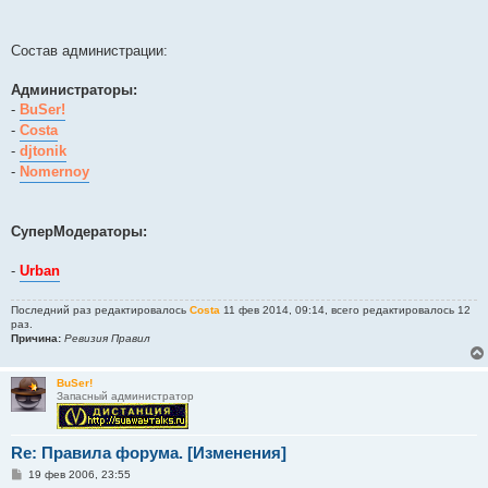
Состав администрации:
Администраторы:
-
BuSer!
-
Costa
-
djtonik
-
Nomernoy
СуперМодераторы:
-
Urban
Последний раз редактировалось
Costa
11 фев 2014, 09:14, всего редактировалось 12
раз.
Причина:
Ревизия Правил
BuSer!
Запасный администратор
Re: Правила форума. [Изменения]
С
19 фев 2006, 23:55
о