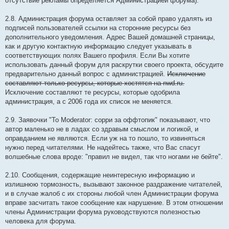
отсутствие рекламы определяется Администрацией форума).
2.8. Администрация форума оставляет за собой право удалять из
подписей пользователей ссылки на сторонние ресурсы без
дополнительного уведомления. Адрес Вашей домашней страницы,
как и другую контактную информацию следует указывать в
соответствующих полях Вашего профиля. Если Вы хотите
использовать данный форум для раскрутки своего проекта, обсудите
предварительно данный вопрос с администрацией.
Исключение
составляют только ресурсы, которые хостятся на nwd.ru.
Исключение составляют те ресурсы, которые одобрила
администрация, а с 2006 года их список не меняется.
2.9. Заявочки "To Moderator: сорри за оффтопик" показывают, что
автор маленько не в ладах со здравым смыслом и логикой, и
оправданием не являются. Если уж на то пошло, то извиняться
нужно перед читателями. Не надейтесь также, что Вас спасут
волшебные слова вроде: "правил не видел, так что ногами не бейте".
2.10. Сообщения, содержащие неинтересную информацию и
излишнюю тормозность, вызывают законное раздражение читателей,
и в случае жалоб с их стороны любой член Администрации форума
вправе засчитать такое сообщение как нарушение. В этом отношении
члены Администрации форума руководствуются полезностью
человека для форума.