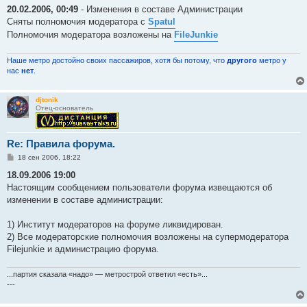
о
20.02.2006, 00:49
- Изменения в составе Администрации
б
Сняты полномочия модератора с
Spatul
щ
е
Полномочия модератора возложены на
FileJunkie
н
и
е
Наше метро достойно своих пассажиров, хотя бы потому, что
другого
метро у
нас
нет
.
djtonik
Отец-основатель
Re: Правила форума.
С
18 сен 2006, 18:22
о
о
18.09.2006 19:00
б
Настоящим сообщением пользователи форума извещаются об
щ
е
изменении в составе администрации:
н
и
е
1) Институт модераторов на форуме ликвидирован.
2) Все модераторские полномочия возложены на супермодератора
Filejunkie и администрацию форума.
...партия сказала «надо» — метрострой ответил «есть»...
---