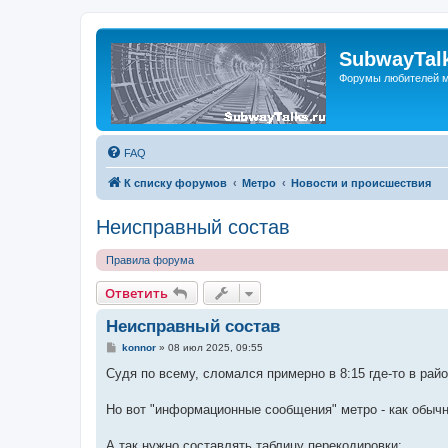
SubwayTalk
Форумы любителей м
FAQ
К списку форумов
Метро
Новости и происшествия
Неисправный состав
Правила форума
Ответить
Неисправный состав
С
konnor
»
08 июл 2025, 09:55
о
о
Судя по всему, сломался примерно в 8:15 где-то в ра
б
щ
е
Но вот "информационные сообщения" метро - как обычн
н
и
е
А так нужно составлять таблицу перекодировки: