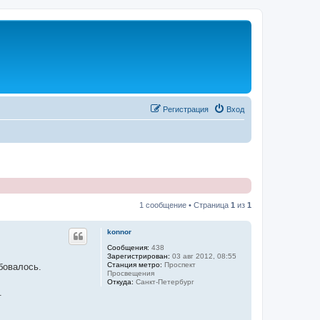
Регистрация
Вход
1 сообщение • Страница
1
из
1
konnor
Сообщения:
438
Зарегистрирован:
03 авг 2012, 08:55
Станция метро:
Проспект
бовалось.
Просвещения
Откуда:
Санкт-Петербург
.