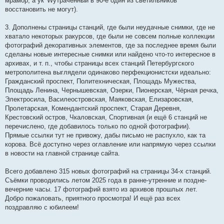
мрамор, а ук^Wутраченный в 90-е один из светильников
восстановить не могут).
3. Дополнены страницы станций, где были неудачные снимки, где не
хватало некоторых ракурсов, где были не совсем полные коллекции
фотографий декоративных элементов, где за последнее время были
сделаны новые интересные снимки или найдено что-то интересное в
архивах, и т. п., чтобы страницы всех станций Петербургского
метрополитена выглядели одинаково перфекционистски идеально:
Гражданский проспект, Политехническая, Площадь Мужества,
Площадь Ленина, Чернышевская, Озерки, Пионерская, Чёрная речка,
Электросила, Василеостровская, Маяковская, Елизаровская,
Пролетарская, Комендантский проспект, Старая Деревня,
Крестовский остров, Чкаловская, Спортивная (и ещё 6 станций не
перечислено, где добавилось только по одной фотографии).
Прямые ссылки тут не привожу, дабы письмо не распухло, как та
корова. Всё доступно через оглавление или напрямую через ссылки
в новости на главной странице сайта.
Всего добавлено 315 новых фотографий на страницы 34-х станций.
Съёмки проводились летом 2025 года в ранне-утренние и поздне-
вечерние часы. 17 фотографий взято из архивов прошлых лет.
Добро пожаловать, приятного просмотра! И ещё раз всех
поздравляю с юбилеем!