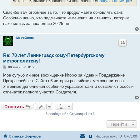
метро — большое обновление и пополнение «
Прогулок по метро
»
и
е
Спасибо вам огромное за то, что продолжаете обновлять сайт.
Особенно ценно, что подмечаете изменения на станциях, которые
накопились за последние 20-25 лет.
MetroGnom
Re: 70 лет Ленинградскому-Петербургскому
метрополитену!
С
08 янв 2026, 01:23
о
о
Моё сугубо личное восхищение Игорю за Идею и Поддержание
б
Прекраснейшего Сайта об истории российских метрополитенов.
щ
е
Учтённые дополнения особенно украшают сайт и оставляют особый
н
отпечаток полного участия Создателя.
и
е
Ответить
5 сообщений • Страница
1
из
1
Перейти
К списку форумов
Часовой пояс:
UTC+03:00