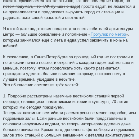
сказать «развивается так же активно, как все последние годы», но
потом подумал, что ТАК лучше не надо)
просто ездит, не ломается и
не проваливается и продолжает выручать город от стагнации и
радовать всех своей красотой и светлотой!
Я к этой дате подготовил подарок для всех любителей архитектуры
метро — большое обновление и пополнение «
Прогулок по метро
»,
которым занимался ещё с лета и едва успел закончить в ночь на
юбилей.
К сожалению, в Санкт-Петербурге за прошедший год не построили и
не открыли ничего нового, и открытий с каждым годом всё меньше и
меньше, поэтому, чтобы продолжать хоть как-то развиваться,
приходится уделять больше внимания старому, построенному в
лучшие времена, ушедшие в небытие.
Это обновление состоит из трёх частей:
1. Подробно рассмотрены наземные вестибюли станций первой
очереди, являющихся памятниками истории и культуры, 70-летие
которых мы сегодня празднуем.
Теперь их наземные вестибюли рассмотрены не менее подробно, чем
подземные залы. Если раньше вестибюли были представлены в
основном наружными видами, то теперь интерьерам уделено даже
большее внимание. Кроме того, дополнены фотообзоры и подземных
залов этих станций с большим вниманием к деталям архитектурного