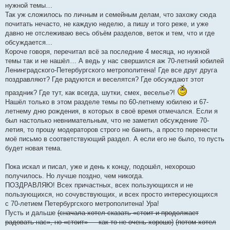
н
нужной темы…
и
е
Так уж сложилось по личным и семейным делам, что захожу сюда
почитать нечасто, не каждую неделю, а пишу и того реже, и уже
давно не отслеживаю весь объём разделов, веток и тем, что и где
обсуждается…
Короче говоря, перечитал всё за последние 4 месяца, но нужной
темы так и не нашёл… А ведь у нас свершился аж 70-летний юбилей
Ленинградского-Петербургского метрополитена! Где все друг друга
поздравляют? Где радуются и веселятся? Где обсуждают этот
праздник? Где тут, как всегда, шутки, смех, веселье?!
Нашёл только в этом разделе темы по 60-летнему юбилею и 67-
летнему дню рождения, в которых в своё время отмечался. Если я
был настолько невнимательным, что не заметил обсуждение 70-
летия, то прошу модераторов строго не банить, а просто перенести
моё письмо в соответствующий раздел. А если его не было, то пусть
будет новая тема.
Пока искал и писал, уже и день к концу, подошёл, нехорошо
получилось. Но лучше поздно, чем никогда.
ПОЗДРАВЛЯЮ! Всех причастных, всех пользующихся и не
пользующихся, но сочувствующих, и всех просто интересующихся
с 70-летием Петербургского метрополитена! Ура!
Пусть и дальше
(сначала хотел сказать «стоит и продолжает
радовать нас», но «стоит» — как-то не очень хорошо)
(потом хотел