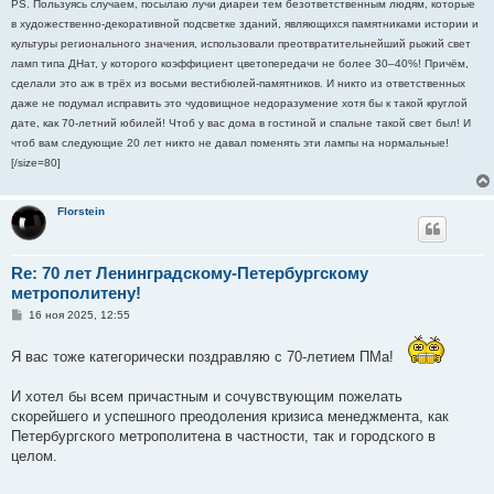
PS. Пользуясь случаем, посылаю лучи диареи тем безответственным людям, которые
в художественно-декоративной подсветке зданий, являющихся памятниками истории и
культуры регионального значения, использовали преотвратительнейший рыжий свет
ламп типа ДНат, у которого коэффициент цветопередачи не более 30–40%! Причём,
сделали это аж в трёх из восьми вестибюлей-памятников. И никто из ответственных
даже не подумал исправить это чудовищное недоразумение хотя бы к такой круглой
дате, как 70-летний юбилей! Чтоб у вас дома в гостиной и спальне такой свет был! И
чтоб вам следующие 20 лет никто не давал поменять эти лампы на нормальные!
[/size=80]
Florstein
Re: 70 лет Ленинградскому-Петербургскому
метрополитену!
С
16 ноя 2025, 12:55
о
о
б
Я вас тоже категорически поздравляю с 70-летием ПМа!
щ
е
н
И хотел бы всем причастным и сочувствующим пожелать
и
скорейшего и успешного преодоления кризиса менеджмента, как
е
Петербургского метрополитена в частности, так и городского в
целом.