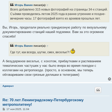
Игорь Ванин
писал(а):
↑
Всего добавлено 315 новых фотографий на страницы 34-х станций.
Съёмки проводились летом 2025 года в ранне-утренние и поздне-
вечерние часы. 17 фотографий взято из архивов прошлых лет.
Вы, Игорь, проделали реально грандиозную работу по визуальному
документированию станций нашей подземки. Вам за это огромное
спасибо!
Игорь Ванин
писал(а):
↑
Где тут, как всегда, шутки, смех, веселье?!
А безудержное веселье, с хохотом, прибаутками и распеванием
тематических частушек у нас было вчера во время поездки с
коллегами на ретропоезде. (просто, в основном, мы теперь
обговариваем свои грязные делишки в телеграме)
Адмирал
Re: 70 лет Ленинградскому-Петербургскому
метрополитену!
С
17 ноя 2025, 11:04
о