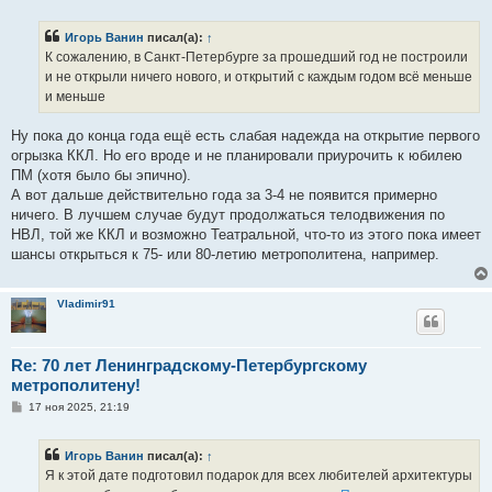
о
б
Игорь Ванин
писал(а):
↑
щ
е
К сожалению, в Санкт-Петербурге за прошедший год не построили
н
и не открыли ничего нового, и открытий с каждым годом всё меньше
и
е
и меньше
Ну пока до конца года ещё есть слабая надежда на открытие первого
огрызка ККЛ. Но его вроде и не планировали приурочить к юбилею
ПМ (хотя было бы эпично).
А вот дальше действительно года за 3-4 не появится примерно
ничего. В лучшем случае будут продолжаться телодвижения по
НВЛ, той же ККЛ и возможно Театральной, что-то из этого пока имеет
шансы открыться к 75- или 80-летию метрополитена, например.
Vladimir91
Re: 70 лет Ленинградскому-Петербургскому
метрополитену!
С
17 ноя 2025, 21:19
о
о
б
Игорь Ванин
писал(а):
↑
щ
е
Я к этой дате подготовил подарок для всех любителей архитектуры
н