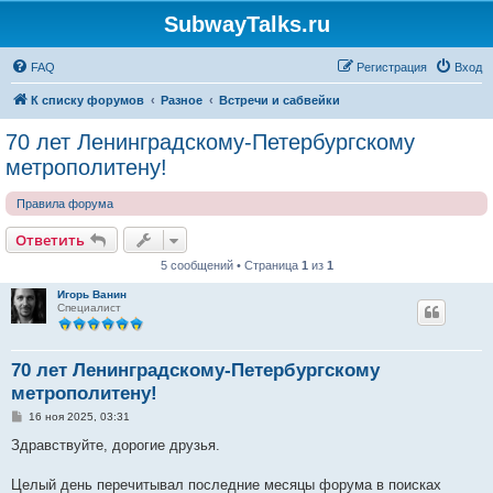
SubwayTalks.ru
FAQ
Регистрация
Вход
К списку форумов
Разное
Встречи и сабвейки
70 лет Ленинградскому-Петербургскому
метрополитену!
Правила форума
Ответить
5 сообщений • Страница
1
из
1
Игорь Ванин
Специалист
70 лет Ленинградскому-Петербургскому
метрополитену!
С
16 ноя 2025, 03:31
о
о
Здравствуйте, дорогие друзья.
б
щ
е
Целый день перечитывал последние месяцы форума в поисках