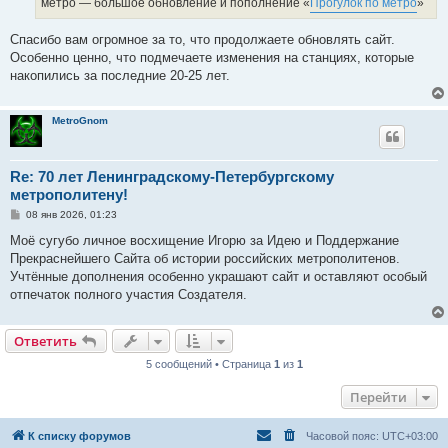
метро — большое обновление и пополнение «
Прогулок по метро
»
и
е
Спасибо вам огромное за то, что продолжаете обновлять сайт.
Особенно ценно, что подмечаете изменения на станциях, которые
накопились за последние 20-25 лет.
MetroGnom
Re: 70 лет Ленинградскому-Петербургскому
метрополитену!
С
08 янв 2026, 01:23
о
о
Моё сугубо личное восхищение Игорю за Идею и Поддержание
б
Прекраснейшего Сайта об истории российских метрополитенов.
щ
е
Учтённые дополнения особенно украшают сайт и оставляют особый
н
отпечаток полного участия Создателя.
и
е
Ответить
5 сообщений • Страница
1
из
1
Перейти
К списку форумов
Часовой пояс:
UTC+03:00