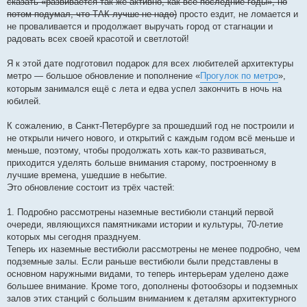
сказать «развивается так же активно, как все последние годы», но
потом подумал, что ТАК лучше не надо)
просто ездит, не ломается и
не проваливается и продолжает выручать город от стагнации и
радовать всех своей красотой и светлотой!
Я к этой дате подготовил подарок для всех любителей архитектуры
метро — большое обновление и пополнение «
Прогулок по метро
»,
которым занимался ещё с лета и едва успел закончить в ночь на
юбилей.
К сожалению, в Санкт-Петербурге за прошедший год не построили и
не открыли ничего нового, и открытий с каждым годом всё меньше и
меньше, поэтому, чтобы продолжать хоть как-то развиваться,
приходится уделять больше внимания старому, построенному в
лучшие времена, ушедшие в небытие.
Это обновление состоит из трёх частей:
1. Подробно рассмотрены наземные вестибюли станций первой
очереди, являющихся памятниками истории и культуры, 70-летие
которых мы сегодня празднуем.
Теперь их наземные вестибюли рассмотрены не менее подробно, чем
подземные залы. Если раньше вестибюли были представлены в
основном наружными видами, то теперь интерьерам уделено даже
большее внимание. Кроме того, дополнены фотообзоры и подземных
залов этих станций с большим вниманием к деталям архитектурного