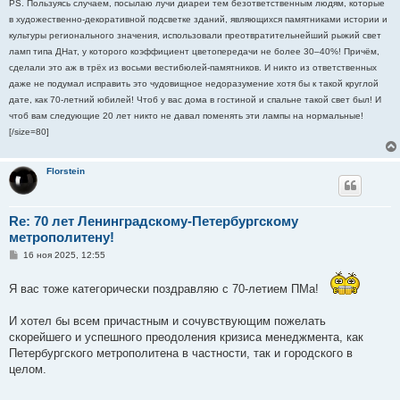
PS. Пользуясь случаем, посылаю лучи диареи тем безответственным людям, которые
в художественно-декоративной подсветке зданий, являющихся памятниками истории и
культуры регионального значения, использовали преотвратительнейший рыжий свет
ламп типа ДНат, у которого коэффициент цветопередачи не более 30–40%! Причём,
сделали это аж в трёх из восьми вестибюлей-памятников. И никто из ответственных
даже не подумал исправить это чудовищное недоразумение хотя бы к такой круглой
дате, как 70-летний юбилей! Чтоб у вас дома в гостиной и спальне такой свет был! И
чтоб вам следующие 20 лет никто не давал поменять эти лампы на нормальные!
[/size=80]
Florstein
Re: 70 лет Ленинградскому-Петербургскому
метрополитену!
С
16 ноя 2025, 12:55
о
о
б
Я вас тоже категорически поздравляю с 70-летием ПМа!
щ
е
н
И хотел бы всем причастным и сочувствующим пожелать
и
скорейшего и успешного преодоления кризиса менеджмента, как
е
Петербургского метрополитена в частности, так и городского в
целом.