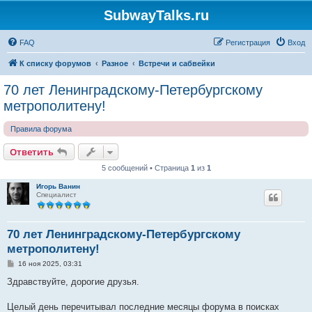
SubwayTalks.ru
FAQ
Регистрация
Вход
К списку форумов
Разное
Встречи и сабвейки
70 лет Ленинградскому-Петербургскому
метрополитену!
Правила форума
Ответить
5 сообщений • Страница
1
из
1
Игорь Ванин
Специалист
70 лет Ленинградскому-Петербургскому
метрополитену!
С
16 ноя 2025, 03:31
о
о
Здравствуйте, дорогие друзья.
б
щ
е
Целый день перечитывал последние месяцы форума в поисках