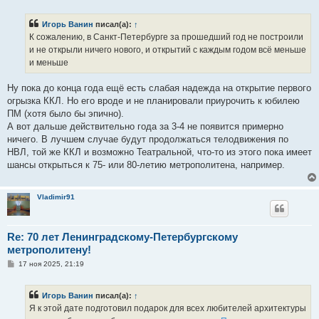
о
б
Игорь Ванин
писал(а):
↑
щ
е
К сожалению, в Санкт-Петербурге за прошедший год не построили
н
и не открыли ничего нового, и открытий с каждым годом всё меньше
и
е
и меньше
Ну пока до конца года ещё есть слабая надежда на открытие первого
огрызка ККЛ. Но его вроде и не планировали приурочить к юбилею
ПМ (хотя было бы эпично).
А вот дальше действительно года за 3-4 не появится примерно
ничего. В лучшем случае будут продолжаться телодвижения по
НВЛ, той же ККЛ и возможно Театральной, что-то из этого пока имеет
шансы открыться к 75- или 80-летию метрополитена, например.
Vladimir91
Re: 70 лет Ленинградскому-Петербургскому
метрополитену!
С
17 ноя 2025, 21:19
о
о
б
Игорь Ванин
писал(а):
↑
щ
е
Я к этой дате подготовил подарок для всех любителей архитектуры
н