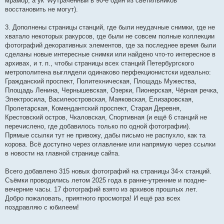
мрамор, а ук^Wутраченный в 90-е один из светильников
восстановить не могут).
3. Дополнены страницы станций, где были неудачные снимки, где не
хватало некоторых ракурсов, где были не совсем полные коллекции
фотографий декоративных элементов, где за последнее время были
сделаны новые интересные снимки или найдено что-то интересное в
архивах, и т. п., чтобы страницы всех станций Петербургского
метрополитена выглядели одинаково перфекционистски идеально:
Гражданский проспект, Политехническая, Площадь Мужества,
Площадь Ленина, Чернышевская, Озерки, Пионерская, Чёрная речка,
Электросила, Василеостровская, Маяковская, Елизаровская,
Пролетарская, Комендантский проспект, Старая Деревня,
Крестовский остров, Чкаловская, Спортивная (и ещё 6 станций не
перечислено, где добавилось только по одной фотографии).
Прямые ссылки тут не привожу, дабы письмо не распухло, как та
корова. Всё доступно через оглавление или напрямую через ссылки
в новости на главной странице сайта.
Всего добавлено 315 новых фотографий на страницы 34-х станций.
Съёмки проводились летом 2025 года в ранне-утренние и поздне-
вечерние часы. 17 фотографий взято из архивов прошлых лет.
Добро пожаловать, приятного просмотра! И ещё раз всех
поздравляю с юбилеем!