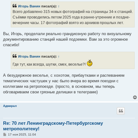
Игорь Ванин
писал(а):
↑
Всего добавлено 315 новых фотографий на страницы 34-х станций.
Съёмки проводились летом 2025 года в ранне-утренние и поздне-
вечерние часы. 17 фотографий взято из архивов прошлых лет.
Вы, Игорь, проделали реально грандиозную работу по визуальному
документированию станций нашей подземки. Вам за это огромное
спасибо!
Игорь Ванин
писал(а):
↑
Где тут, как всегда, шутки, смех, веселье?!
А безудержное веселье, с хохотом, прибаутками и распеванием
тематических частушек у нас было вчера во время поездки с
коллегами на ретропоезде. (просто, в основном, мы теперь
обговариваем свои грязные делишки в телеграме)
Адмирал
Re: 70 лет Ленинградскому-Петербургскому
метрополитену!
С
17 ноя 2025, 11:04
о