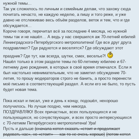
н
нужной темы…
и
е
Так уж сложилось по личным и семейным делам, что захожу сюда
почитать нечасто, не каждую неделю, а пишу и того реже, и уже
давно не отслеживаю весь объём разделов, веток и тем, что и где
обсуждается…
Короче говоря, перечитал всё за последние 4 месяца, но нужной
темы так и не нашёл… А ведь у нас свершился аж 70-летний юбилей
Ленинградского-Петербургского метрополитена! Где все друг друга
поздравляют? Где радуются и веселятся? Где обсуждают этот
праздник? Где тут, как всегда, шутки, смех, веселье?!
Нашёл только в этом разделе темы по 60-летнему юбилею и 67-
летнему дню рождения, в которых в своё время отмечался. Если я
был настолько невнимательным, что не заметил обсуждение 70-
летия, то прошу модераторов строго не банить, а просто перенести
моё письмо в соответствующий раздел. А если его не было, то пусть
будет новая тема.
Пока искал и писал, уже и день к концу, подошёл, нехорошо
получилось. Но лучше поздно, чем никогда.
ПОЗДРАВЛЯЮ! Всех причастных, всех пользующихся и не
пользующихся, но сочувствующих, и всех просто интересующихся
с 70-летием Петербургского метрополитена! Ура!
Пусть и дальше
(сначала хотел сказать «стоит и продолжает
радовать нас», но «стоит» — как-то не очень хорошо)
(потом хотел