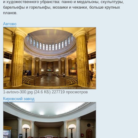
и художественного убранства: панно и медальоны, скульптуры,
барельефы и горельефы, мозаики и чеканки, больше крупных
планов.
Автово
1-avtovo-300.jpg (24.6 КБ) 227719 просмотров
Кировский завод