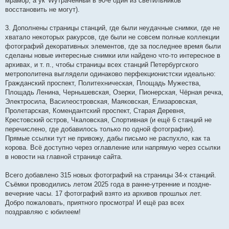
мрамор, а ук^Wутраченный в 90-е один из светильников
восстановить не могут).
3. Дополнены страницы станций, где были неудачные снимки, где не
хватало некоторых ракурсов, где были не совсем полные коллекции
фотографий декоративных элементов, где за последнее время были
сделаны новые интересные снимки или найдено что-то интересное в
архивах, и т. п., чтобы страницы всех станций Петербургского
метрополитена выглядели одинаково перфекционистски идеально:
Гражданский проспект, Политехническая, Площадь Мужества,
Площадь Ленина, Чернышевская, Озерки, Пионерская, Чёрная речка,
Электросила, Василеостровская, Маяковская, Елизаровская,
Пролетарская, Комендантский проспект, Старая Деревня,
Крестовский остров, Чкаловская, Спортивная (и ещё 6 станций не
перечислено, где добавилось только по одной фотографии).
Прямые ссылки тут не привожу, дабы письмо не распухло, как та
корова. Всё доступно через оглавление или напрямую через ссылки
в новости на главной странице сайта.
Всего добавлено 315 новых фотографий на страницы 34-х станций.
Съёмки проводились летом 2025 года в ранне-утренние и поздне-
вечерние часы. 17 фотографий взято из архивов прошлых лет.
Добро пожаловать, приятного просмотра! И ещё раз всех
поздравляю с юбилеем!