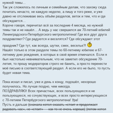
н
нужной темы…
и
е
Так уж сложилось по личным и семейным делам, что захожу сюда
почитать нечасто, не каждую неделю, а пишу и того реже, и уже
давно не отслеживаю весь объём разделов, веток и тем, что и где
обсуждается…
Короче говоря, перечитал всё за последние 4 месяца, но нужной
темы так и не нашёл… А ведь у нас свершился аж 70-летний юбилей
Ленинградского-Петербургского метрополитена! Где все друг друга
поздравляют? Где радуются и веселятся? Где обсуждают этот
праздник? Где тут, как всегда, шутки, смех, веселье?!
Нашёл только в этом разделе темы по 60-летнему юбилею и 67-
летнему дню рождения, в которых в своё время отмечался. Если я
был настолько невнимательным, что не заметил обсуждение 70-
летия, то прошу модераторов строго не банить, а просто перенести
моё письмо в соответствующий раздел. А если его не было, то пусть
будет новая тема.
Пока искал и писал, уже и день к концу, подошёл, нехорошо
получилось. Но лучше поздно, чем никогда.
ПОЗДРАВЛЯЮ! Всех причастных, всех пользующихся и не
пользующихся, но сочувствующих, и всех просто интересующихся
с 70-летием Петербургского метрополитена! Ура!
Пусть и дальше
(сначала хотел сказать «стоит и продолжает
радовать нас», но «стоит» — как-то не очень хорошо)
(потом хотел