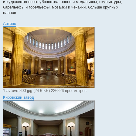
и художественного убранства: панно и медальоны, скульптуры,
барельефы и горельефы, мозаики и чеканки, больше крупных
планов.
Автово
1-avtovo-300.jpg (24.6 КБ) 226826 просмотров
Кировский завод