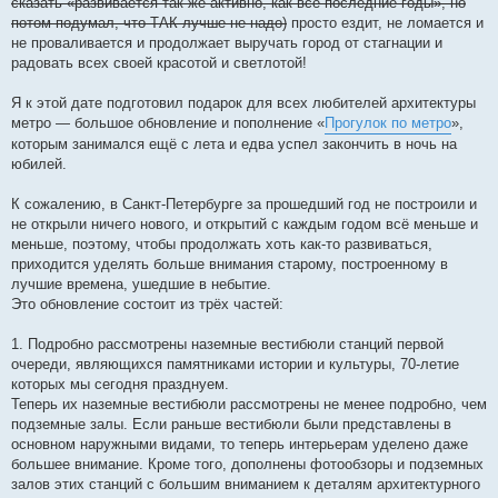
сказать «развивается так же активно, как все последние годы», но
потом подумал, что ТАК лучше не надо)
просто ездит, не ломается и
не проваливается и продолжает выручать город от стагнации и
радовать всех своей красотой и светлотой!
Я к этой дате подготовил подарок для всех любителей архитектуры
метро — большое обновление и пополнение «
Прогулок по метро
»,
которым занимался ещё с лета и едва успел закончить в ночь на
юбилей.
К сожалению, в Санкт-Петербурге за прошедший год не построили и
не открыли ничего нового, и открытий с каждым годом всё меньше и
меньше, поэтому, чтобы продолжать хоть как-то развиваться,
приходится уделять больше внимания старому, построенному в
лучшие времена, ушедшие в небытие.
Это обновление состоит из трёх частей:
1. Подробно рассмотрены наземные вестибюли станций первой
очереди, являющихся памятниками истории и культуры, 70-летие
которых мы сегодня празднуем.
Теперь их наземные вестибюли рассмотрены не менее подробно, чем
подземные залы. Если раньше вестибюли были представлены в
основном наружными видами, то теперь интерьерам уделено даже
большее внимание. Кроме того, дополнены фотообзоры и подземных
залов этих станций с большим вниманием к деталям архитектурного