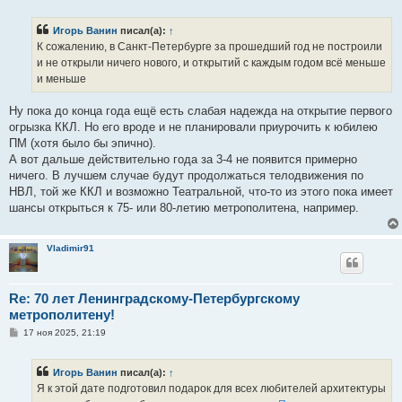
о
б
Игорь Ванин
писал(а):
↑
щ
е
К сожалению, в Санкт-Петербурге за прошедший год не построили
н
и не открыли ничего нового, и открытий с каждым годом всё меньше
и
е
и меньше
Ну пока до конца года ещё есть слабая надежда на открытие первого
огрызка ККЛ. Но его вроде и не планировали приурочить к юбилею
ПМ (хотя было бы эпично).
А вот дальше действительно года за 3-4 не появится примерно
ничего. В лучшем случае будут продолжаться телодвижения по
НВЛ, той же ККЛ и возможно Театральной, что-то из этого пока имеет
шансы открыться к 75- или 80-летию метрополитена, например.
Vladimir91
Re: 70 лет Ленинградскому-Петербургскому
метрополитену!
С
17 ноя 2025, 21:19
о
о
б
Игорь Ванин
писал(а):
↑
щ
е
Я к этой дате подготовил подарок для всех любителей архитектуры
н