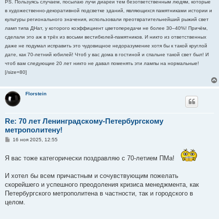
PS. Пользуясь случаем, посылаю лучи диареи тем безответственным людям, которые
в художественно-декоративной подсветке зданий, являющихся памятниками истории и
культуры регионального значения, использовали преотвратительнейший рыжий свет
ламп типа ДНат, у которого коэффициент цветопередачи не более 30–40%! Причём,
сделали это аж в трёх из восьми вестибюлей-памятников. И никто из ответственных
даже не подумал исправить это чудовищное недоразумение хотя бы к такой круглой
дате, как 70-летний юбилей! Чтоб у вас дома в гостиной и спальне такой свет был! И
чтоб вам следующие 20 лет никто не давал поменять эти лампы на нормальные!
[/size=80]
Florstein
Re: 70 лет Ленинградскому-Петербургскому
метрополитену!
С
16 ноя 2025, 12:55
о
о
б
Я вас тоже категорически поздравляю с 70-летием ПМа!
щ
е
н
И хотел бы всем причастным и сочувствующим пожелать
и
скорейшего и успешного преодоления кризиса менеджмента, как
е
Петербургского метрополитена в частности, так и городского в
целом.