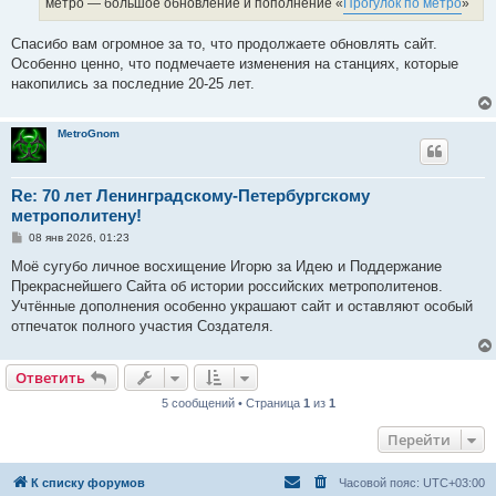
метро — большое обновление и пополнение «
Прогулок по метро
»
и
е
Спасибо вам огромное за то, что продолжаете обновлять сайт.
Особенно ценно, что подмечаете изменения на станциях, которые
накопились за последние 20-25 лет.
MetroGnom
Re: 70 лет Ленинградскому-Петербургскому
метрополитену!
С
08 янв 2026, 01:23
о
о
Моё сугубо личное восхищение Игорю за Идею и Поддержание
б
Прекраснейшего Сайта об истории российских метрополитенов.
щ
е
Учтённые дополнения особенно украшают сайт и оставляют особый
н
отпечаток полного участия Создателя.
и
е
Ответить
5 сообщений • Страница
1
из
1
Перейти
К списку форумов
Часовой пояс:
UTC+03:00