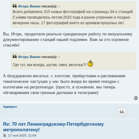
Игорь Ванин
писал(а):
↑
Всего добавлено 315 новых фотографий на страницы 34-х станций.
Съёмки проводились летом 2025 года в ранне-утренние и поздне-
вечерние часы. 17 фотографий взято из архивов прошлых лет.
Вы, Игорь, проделали реально грандиозную работу по визуальному
документированию станций нашей подземки. Вам за это огромное
спасибо!
Игорь Ванин
писал(а):
↑
Где тут, как всегда, шутки, смех, веселье?!
А безудержное веселье, с хохотом, прибаутками и распеванием
тематических частушек у нас было вчера во время поездки с
коллегами на ретропоезде. (просто, в основном, мы теперь
обговариваем свои грязные делишки в телеграме)
Адмирал
Re: 70 лет Ленинградскому-Петербургскому
метрополитену!
С
17 ноя 2025, 11:04
о