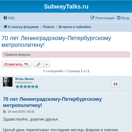
SubwayTalks.ru
FAQ
Регистрация
Вход
К списку форумов
Разное
Встречи и сабвейки
70 лет Ленинградскому-Петербургскому
метрополитену!
Правила форума
Ответить
5 сообщений • Страница
1
из
1
Игорь Ванин
Специалист
70 лет Ленинградскому-Петербургскому
метрополитену!
С
16 ноя 2025, 03:31
о
о
Здравствуйте, дорогие друзья.
б
щ
е
Целый день перечитывал последние месяцы форума в поисках