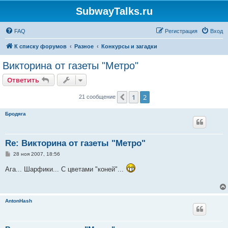
SubwayTalks.ru
FAQ
Регистрация
Вход
К списку форумов
Разное
Конкурсы и загадки
Викторина от газеты "Метро"
Ответить
1
2
Пред.
21 сообщение
Бродяга
Re: Викторина от газеты "Метро"
С
28 ноя 2007, 18:56
о
о
Ага... Шарфики... С цветами "коней"...
б
щ
е
н
и
AntonHash
е