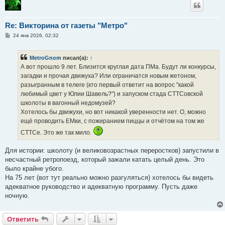
Re: Викторина от газеты "Метро"
С
24 янв 2026, 02:32
о
о
б
MetroGnom
писал(а):
↑
щ
е
А вот прошло 9 лет. Близится круглая дата ПМа. Будут ли конкурсы,
н
загадки и прочая движуха? Или ограничатся новым жетоном,
и
е
разыгранным в телеге (кто первый ответит на вопрос "какой
любимый цвет у Юлии Шавель?") и запуском стада СТТСовской
школоты в вагонный недомузей?
Хотелось бы движухи, но вот никакой уверенности нет. О, можно
ещё проводить ЕМки, с пожиранием пиццы и отчётом на том же
СТТСе. Это же так мило.
Для истории: школоту (и великовозрастных переростков) запустили в
несчастный ретропоезд, который зажали катать целый день. Это
было крайне убого.
На 75 лет (вот тут реально можно разгуляться) хотелось бы видеть
адекватное руководство и адекватную программу. Пусть даже
ночную.
Ответить