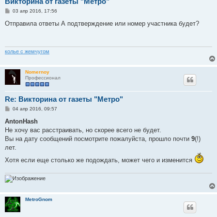
Викторина от газеты "Метро"
С
03 апр 2016, 17:56
о
о
Отправила ответы А подтверждение или номер участника будет?
б
щ
е
н
и
колье с жемчугом
е
Nomernoy
Профессионал
Re: Викторина от газеты "Метро"
С
04 апр 2016, 09:57
о
о
AntonHash
б
Не хочу вас расстраивать, но скорее всего не будет.
щ
е
Вы на дату сообщений посмотрите пожалуйста, прошло почти
9
(!)
н
лет.
и
е
Хотя если еще столько же подождать, может чего и изменится
MetroGnom