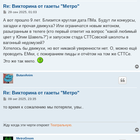
Re: Викторина от газеты "Метро"
С
29 сен 2025, 01:03
о
о
А вот прошло 9 лет. Близится круглая дата ПМа. Будут ли конкурсы,
б
загадки и прочая движуха? Или ограничатся новым жетоном,
щ
е
разыгранным в телеге (кто первый ответит на вопрос "какой любимый
н
цвет у Юлии Шавель?") и запуском стада СТТСовской школоты в
и
е
вагонный недомузей?
Хотелось бы движухи, но вот никакой уверенности нет. О, можно ещё
проводить ЕМки, с пожиранием пиццы и отчётом на том же СТТСе.
Это же так мило.
ButanAnim
Re: Викторина от газеты "Метро"
С
09 окт 2025, 23:35
о
о
то время к сожалению мы потеряли, увы..
б
щ
е
н
и
Жду когда эти черти откроют
Театральную.
е
MetroGnom