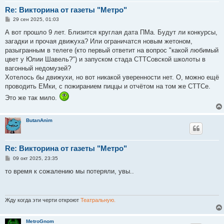
Re: Викторина от газеты "Метро"
С
29 сен 2025, 01:03
о
о
А вот прошло 9 лет. Близится круглая дата ПМа. Будут ли конкурсы,
б
загадки и прочая движуха? Или ограничатся новым жетоном,
щ
е
разыгранным в телеге (кто первый ответит на вопрос "какой любимый
н
цвет у Юлии Шавель?") и запуском стада СТТСовской школоты в
и
е
вагонный недомузей?
Хотелось бы движухи, но вот никакой уверенности нет. О, можно ещё
проводить ЕМки, с пожиранием пиццы и отчётом на том же СТТСе.
Это же так мило.
ButanAnim
Re: Викторина от газеты "Метро"
С
09 окт 2025, 23:35
о
о
то время к сожалению мы потеряли, увы..
б
щ
е
н
и
Жду когда эти черти откроют
Театральную.
е
MetroGnom