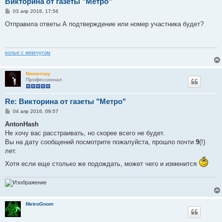
Викторина от газеты "Метро"
С
03 апр 2016, 17:56
о
о
Отправила ответы А подтверждение или номер участника будет?
б
щ
е
н
и
колье с жемчугом
е
Nomernoy
Профессионал
Re: Викторина от газеты "Метро"
С
04 апр 2016, 09:57
о
о
AntonHash
б
Не хочу вас расстраивать, но скорее всего не будет.
щ
е
Вы на дату сообщений посмотрите пожалуйста, прошло почти
9
(!)
н
лет.
и
е
Хотя если еще столько же подождать, может чего и изменится
MetroGnom