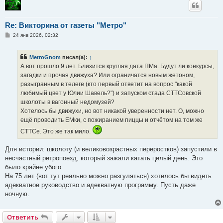
Re: Викторина от газеты "Метро"
С
24 янв 2026, 02:32
о
о
б
MetroGnom
писал(а):
↑
щ
е
А вот прошло 9 лет. Близится круглая дата ПМа. Будут ли конкурсы,
н
загадки и прочая движуха? Или ограничатся новым жетоном,
и
е
разыгранным в телеге (кто первый ответит на вопрос "какой
любимый цвет у Юлии Шавель?") и запуском стада СТТСовской
школоты в вагонный недомузей?
Хотелось бы движухи, но вот никакой уверенности нет. О, можно
ещё проводить ЕМки, с пожиранием пиццы и отчётом на том же
СТТСе. Это же так мило.
Для истории: школоту (и великовозрастных переростков) запустили в
несчастный ретропоезд, который зажали катать целый день. Это
было крайне убого.
На 75 лет (вот тут реально можно разгуляться) хотелось бы видеть
адекватное руководство и адекватную программу. Пусть даже
ночную.
Ответить