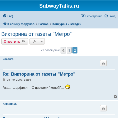
SubwayTalks.ru
FAQ
Регистрация
Вход
К списку форумов
Разное
Конкурсы и загадки
Викторина от газеты "Метро"
Ответить
1
2
Пред.
21 сообщение
Бродяга
Re: Викторина от газеты "Метро"
С
28 ноя 2007, 18:56
о
о
Ага... Шарфики... С цветами "коней"...
б
щ
е
н
и
AntonHash
е