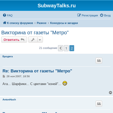
SubwayTalks.ru
FAQ
Регистрация
Вход
К списку форумов
Разное
Конкурсы и загадки
Викторина от газеты "Метро"
Ответить
1
2
Пред.
21 сообщение
Бродяга
Re: Викторина от газеты "Метро"
С
28 ноя 2007, 18:56
о
о
Ага... Шарфики... С цветами "коней"...
б
щ
е
н
и
AntonHash
е