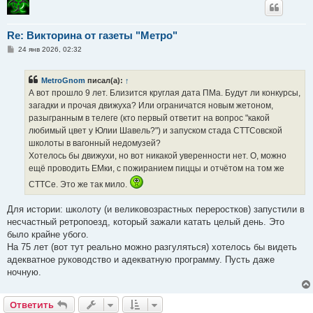
Re: Викторина от газеты "Метро"
С
24 янв 2026, 02:32
о
о
б
MetroGnom
писал(а):
↑
щ
е
А вот прошло 9 лет. Близится круглая дата ПМа. Будут ли конкурсы,
н
загадки и прочая движуха? Или ограничатся новым жетоном,
и
е
разыгранным в телеге (кто первый ответит на вопрос "какой
любимый цвет у Юлии Шавель?") и запуском стада СТТСовской
школоты в вагонный недомузей?
Хотелось бы движухи, но вот никакой уверенности нет. О, можно
ещё проводить ЕМки, с пожиранием пиццы и отчётом на том же
СТТСе. Это же так мило.
Для истории: школоту (и великовозрастных переростков) запустили в
несчастный ретропоезд, который зажали катать целый день. Это
было крайне убого.
На 75 лет (вот тут реально можно разгуляться) хотелось бы видеть
адекватное руководство и адекватную программу. Пусть даже
ночную.
Ответить