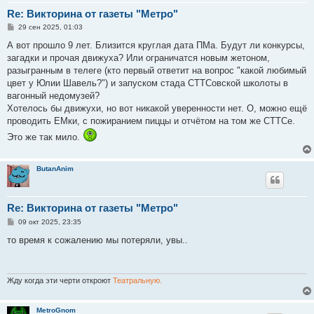
Re: Викторина от газеты "Метро"
С
29 сен 2025, 01:03
о
о
А вот прошло 9 лет. Близится круглая дата ПМа. Будут ли конкурсы,
б
загадки и прочая движуха? Или ограничатся новым жетоном,
щ
е
разыгранным в телеге (кто первый ответит на вопрос "какой любимый
н
цвет у Юлии Шавель?") и запуском стада СТТСовской школоты в
и
е
вагонный недомузей?
Хотелось бы движухи, но вот никакой уверенности нет. О, можно ещё
проводить ЕМки, с пожиранием пиццы и отчётом на том же СТТСе.
Это же так мило.
ButanAnim
Re: Викторина от газеты "Метро"
С
09 окт 2025, 23:35
о
о
то время к сожалению мы потеряли, увы..
б
щ
е
н
и
Жду когда эти черти откроют
Театральную.
е
MetroGnom