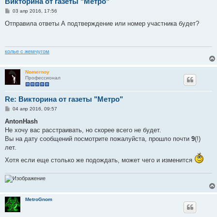
Викторина от газеты "Метро"
С
03 апр 2016, 17:56
о
о
Отправила ответы А подтверждение или номер участника будет?
б
щ
е
н
и
колье с жемчугом
е
Nomernoy
Профессионал
Re: Викторина от газеты "Метро"
С
04 апр 2016, 09:57
о
о
AntonHash
б
Не хочу вас расстраивать, но скорее всего не будет.
щ
е
Вы на дату сообщений посмотрите пожалуйста, прошло почти
9
(!)
н
лет.
и
е
Хотя если еще столько же подождать, может чего и изменится
MetroGnom